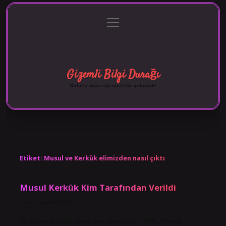
menüyü
Anasayfa
Gizlilik Politikası
Yasal Uyarı
aç
Hakkımızda
Gizemli Bilgi Durağı
Sırlarla dolu eğlenceli bir yolculuk!
Etiket:
Musul ve Kerkük elimizden nasıl çıktı
Musul Kerkük Kim Tarafından Verildi
Tarih: Kasım 8, 2024
Musul ve Kerkük elimizden nasıl çıktı? 1926 Ankara