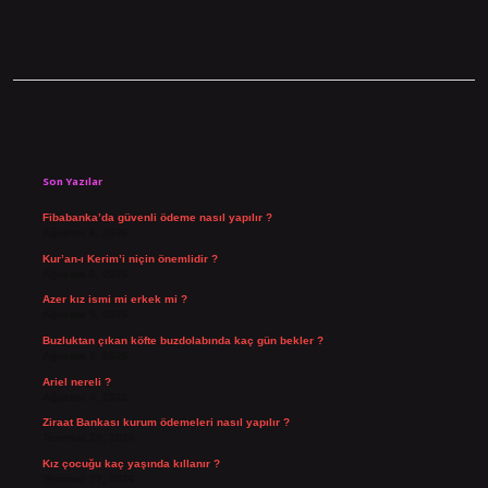
Sidebar
Son Yazılar
Fibabanka’da güvenli ödeme nasıl yapılır ?
Ağustos 6, 2026
Kur’an-ı Kerim’i niçin önemlidir ?
Ağustos 6, 2026
Azer kız ismi mi erkek mi ?
Ağustos 5, 2026
Buzluktan çıkan köfte buzdolabında kaç gün bekler ?
Ağustos 4, 2026
Ariel nereli ?
Ağustos 4, 2026
Ziraat Bankası kurum ödemeleri nasıl yapılır ?
Temmuz 29, 2026
Kız çocuğu kaç yaşında kıllanır ?
Temmuz 27, 2026