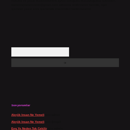
Hukuka ve yasal düzenlemelere aykırı olduğunu düşündüğünüz içerikleri,
backlinkpanelicomtr@gmail.com
adresine bildirmeniz halinde, ilgili
içerikler yasal süre içerisinde sitemizden kaldırılacaktır.
Arama
Son yorumlar
Alerjik Insan Ne Yemeli
için
admin
Alerjik Insan Ne Yemeli
için
Şengül
Eeg Ye Neden Tok Çekilir
için
admin