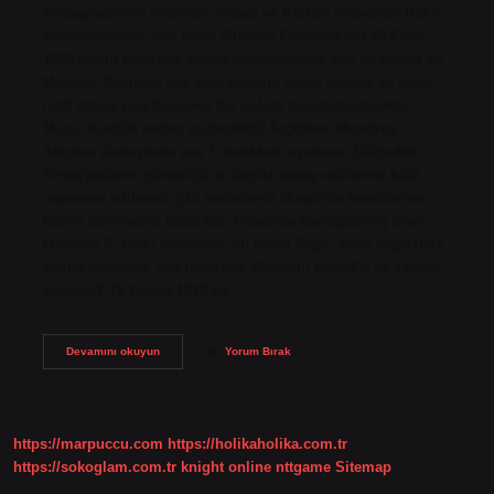
Antlaşması’nın Maddesi: Musul ve Kerkük vilayetleri Irak’a
devredilecektir. Irak sınırı Milletler Cemiyeti’nin 29 Ekim
1924 tarihli kararıyla açıkça belirlenmiştir. Her iki devlet de
Milletler Cemiyeti’nin sınır kararını kabul edecek ve bunu
iptal etmek için herhangi bir önlem hazırlamayacaktır.
Musul Kerkük neden kaybedildi? İngiltere, Mondros
Ateşkes Antlaşması’nın 7. maddesi uyarınca, bölgedeki
Hıristiyanların güvenliği ve İngiliz savaş esirlerine kötü
muamele edilmesi gibi nedenlerle Musul’un kendilerine
teslim edilmesini talep etti. Musul’da konuşlanmış olan
Osmanlı 6. Ordu Komutanı Ali İhsan Paşa, şehri İngilizlere
teslim etmemek için istifa etti. Osmanlı Musul’u ne zaman
kaybetti? 15 Kasım 1918’de…
Musul
Devamını okuyun
Yorum Bırak
Kerkük
Kim
Tarafından
Verildi
https://marpuccu.com
https://holikaholika.com.tr
https://sokoglam.com.tr
knight online
nttgame
Sitemap