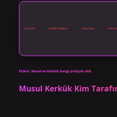
Anasayfa
Gizlilik Politikası
Yasal Uyarı
Hakkım
Etiket:
Musul ve Kerkük hangi padişah aldı
Musul Kerkük Kim Tarafın
Tarih: Kasım 8, 2024
Musul ve Kerkük elimizden nasıl çıktı? 1926 Ankara Antlaşmas
Irak sınırı Milletler Cemiyeti’nin 29 Ekim 1924 tarihli kararıyl