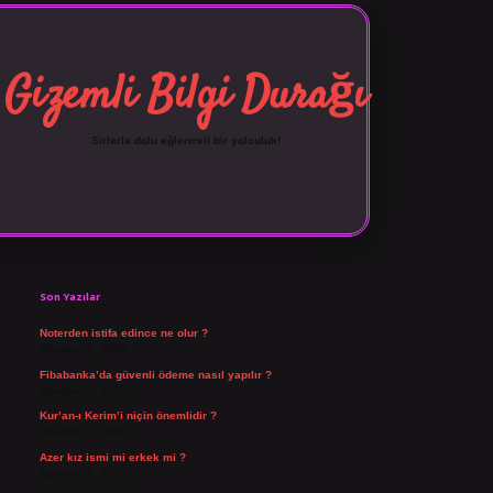
Gizemli Bilgi Durağı
Sırlarla dolu eğlenceli bir yolculuk!
Sidebar
vdcasino giriş
Son Yazılar
Noterden istifa edince ne olur ?
Ağustos 8, 2026
Fibabanka’da güvenli ödeme nasıl yapılır ?
Ağustos 6, 2026
Kur’an-ı Kerim’i niçin önemlidir ?
Ağustos 6, 2026
Azer kız ismi mi erkek mi ?
Ağustos 5, 2026