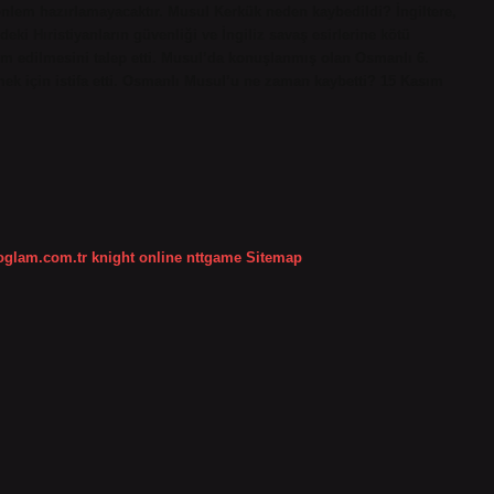
 önlem hazırlamayacaktır. Musul Kerkük neden kaybedildi? İngiltere,
i Hıristiyanların güvenliği ve İngiliz savaş esirlerine kötü
im edilmesini talep etti. Musul’da konuşlanmış olan Osmanlı 6.
mek için istifa etti. Osmanlı Musul’u ne zaman kaybetti? 15 Kasım
koglam.com.tr
knight online
nttgame
Sitemap