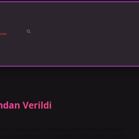
ızda
dan Verildi
ı’nın Maddesi: Musul ve Kerkük vilayetleri Irak’a devredilecektir.
a açıkça belirlenmiştir. Her iki devlet de Milletler Cemiyeti’nin sınır