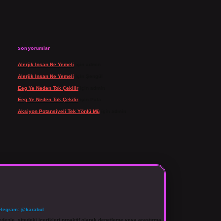
Son yorumlar
Alerjik Insan Ne Yemeli
için
admin
Alerjik Insan Ne Yemeli
için
Şengül
Eeg Ye Neden Tok Çekilir
için
admin
Eeg Ye Neden Tok Çekilir
için
Pala
Aksiyon Potansiyeli Tek Yönlü Mü
için
admin
elegram: @karabul
denle, sitedeki içerikleri proaktif olarak denetleme veya araştırma