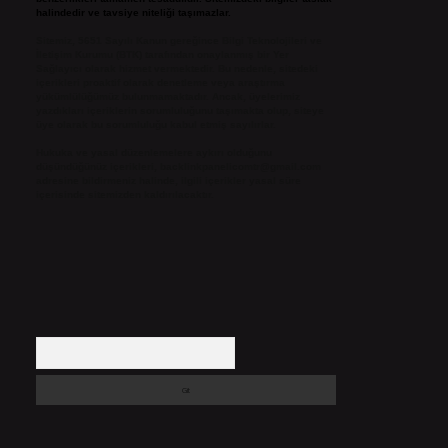
halindedir ve tavsiye niteliği taşımazlar.
Sitemiz, 5651 Sayılı Kanun gereğince Bilgi Teknolojileri ve
İletişim Kurumu (BTK) tarafından onaylanmış bir Yer
Sağlayıcı olarak hizmet vermektedir. Bu nedenle, sitedeki
içerikleri proaktif olarak denetleme veya araştırma
yükümlülüğümüz bulunmamaktadır. Ancak, üyelerimiz
yazdıkları içeriklerin sorumluluğunu taşımakta olup, siteye
üye olarak bu sorumluluğu kabul etmiş sayılırlar.
Hukuka ve yasal düzenlemelere aykırı olduğunu
düşündüğünüz içerikleri,
backlinkpanelicomtr@gmail.com
adresine bildirmeniz halinde, ilgili içerikler yasal süre
içerisinde sitemizden kaldırılacaktır.
Arama