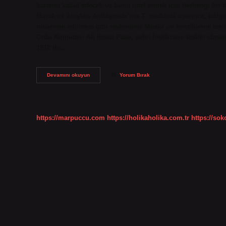
kararını kabul edecek ve bunu iptal etmek için herhangi bir
Mondros Ateşkes Antlaşması’nın 7. maddesi uyarınca, bölgedek
muamele edilmesi gibi nedenlerle Musul’un kendilerine tesl
Ordu Komutanı Ali İhsan Paşa, şehri İngilizlere teslim etme
1918’de…
Musul
Devamını okuyun
Yorum Bırak
Kerkük
Kim
Tarafından
Verildi
https://marpuccu.com
https://holikaholika.com.tr
https://so