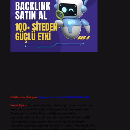
Reklam ve İletişim:
Skype: live:.cid.575569c608265c69
Yasal Uyarı:
Bu internet sitesi, herhangi bir marka, kurum
veya şahıs şirketi ile hiçbir bağlantısı bulunmamaktadır.
Sitede yalnızca kendi hazırladığımız makaleler
paylaşılmaktadır. Burada yer alan içerikler haber niteliği
taşımamakta olup, gerçek kurum ve kişiler hakkında
paylaşım yapılmamaktadır. Gerçek kurum ve kişiler ile isim
benzerlikleri tamamen tesadüfidir. Sitemizdeki bilgiler taslak