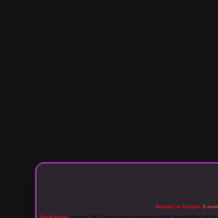
Reklam ve İletişim:
E-mai
Yasal Uyarı:
Sitemiz, 5651 Sayılı Kanun gereğince Bilgi Teknolojileri ve İl