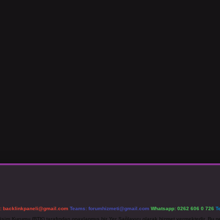
l:
backlinkpaneli@gmail.com
Teams:
forumhizmeti@gmail.com
Whatsapp: 0262 606 0 726
T
etişim Kurumu (BTK) tarafından onaylanmış bir Yer Sağlayıcı olarak hizmet vermektedir. Bu ne