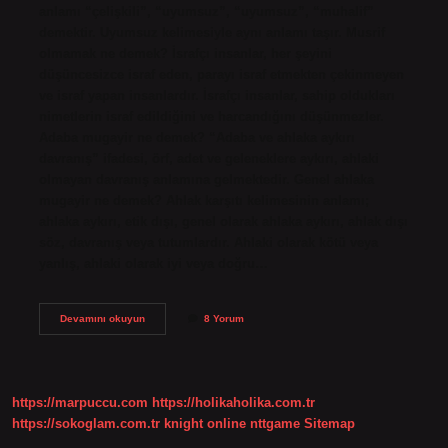
anlamı “çelişkili”, “uyumsuz”, “uyumsuz”, “muhalif”
demektir. Uyumsuz kelimesiyle aynı anlamı taşır. Musrif
olmamak ne demek? İsrafçı insanlar, her şeyini
düşüncesizce israf eden, parayı israf etmekten çekinmeyen
ve israf yapan insanlardır. İsrafçı insanlar, sahip oldukları
nimetlerin israf edildiğini ve harcandığını düşünmezler.
Adaba mugayir ne demek? “Adaba ve ahlaka aykırı
davranış” ifadesi, örf, adet ve geleneklere aykırı, ahlaki
olmayan davranış anlamına gelmektedir. Genel ahlaka
mugayir ne demek? Ahlak karşıtı kelimesinin anlamı;
ahlaka aykırı, etik dışı, genel olarak ahlaka aykırı, ahlak dışı
söz, davranış veya tutumlardır. Ahlaki olarak kötü veya
yanlış, ahlaki olarak iyi veya doğru…
Muğayir
Devamını okuyun
8 Yorum
Olmamak
Ne
Demek
https://marpuccu.com
https://holikaholika.com.tr
https://sokoglam.com.tr
knight online
nttgame
Sitemap