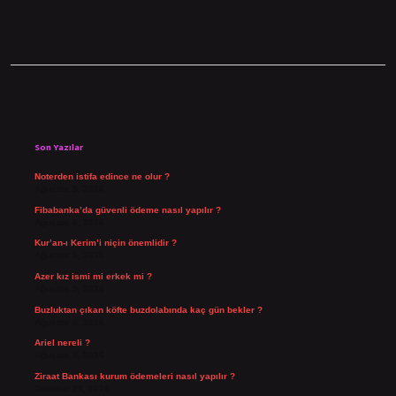
Sidebar
Son Yazılar
Noterden istifa edince ne olur ?
Ağustos 8, 2026
Fibabanka’da güvenli ödeme nasıl yapılır ?
Ağustos 6, 2026
Kur’an-ı Kerim’i niçin önemlidir ?
Ağustos 6, 2026
Azer kız ismi mi erkek mi ?
Ağustos 5, 2026
Buzluktan çıkan köfte buzdolabında kaç gün bekler ?
Ağustos 4, 2026
Ariel nereli ?
Ağustos 4, 2026
Ziraat Bankası kurum ödemeleri nasıl yapılır ?
Temmuz 29, 2026