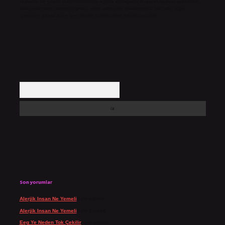
Hukuka ve yasal düzenlemelere aykırı olduğunu düşündüğünüz içerikleri,
backlinkpanelicomtr@gmail.com
adresine bildirmeniz halinde, ilgili
içerikler yasal süre içerisinde sitemizden kaldırılacaktır.
Arama
Son yorumlar
Alerjik Insan Ne Yemeli
için
admin
Alerjik Insan Ne Yemeli
için
Şengül
Eeg Ye Neden Tok Çekilir
için
admin