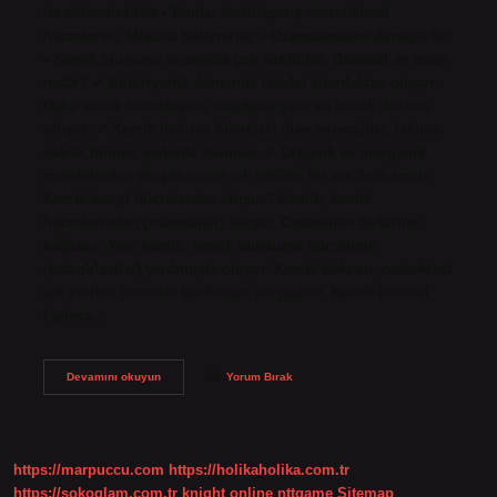
da adlandırılırlar • Bunlar farklılaşmış mezenkimal
hücrelerdir. Mitozla bölünürler. • Osteoblastlara dönüşürler.
• Kemik oluşumu sırasında çok aktiftirler. Osteosit ve osein
nedir? ✔ Embriyonik dönemde iskelet kıkırdaktan oluşur.
Daha sonra kemikleşme meydana gelir ve kemik dokusu
oluşur. ✔ Kemik dokusu hücreleri olan osteositler, lakuna
olarak bilinen yerlerde bulunur. ✔ Organik ve inorganik
maddelerden oluşan osein adı verilen bir ara ürün içerir.
Kemik hangi hücrelerden oluşur? Kemik, kemik
hücrelerinden (osteositler) oluşur. Osteositler birbirine
bağlanır. Yeni kemik, kemik oluşturan hücrelerin
(osteoblastlar) yardımıyla oluşur. Kemik dokusu, osteoklast
adı verilen hücreler tarafından parçalanır. Kemik hücresi
Latince…
Kemik
Devamını okuyun
Yorum Bırak
Doku
Hücrelerine
Ne
Ad
Verilir
https://marpuccu.com
https://holikaholika.com.tr
https://sokoglam.com.tr
knight online
nttgame
Sitemap