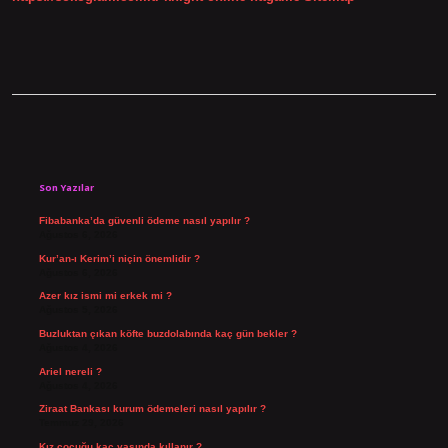
Sidebar
Son Yazılar
Fibabanka’da güvenli ödeme nasıl yapılır ?
Ağustos 6, 2026
Kur’an-ı Kerim’i niçin önemlidir ?
Ağustos 6, 2026
Azer kız ismi mi erkek mi ?
Ağustos 5, 2026
Buzluktan çıkan köfte buzdolabında kaç gün bekler ?
Ağustos 4, 2026
Ariel nereli ?
Ağustos 4, 2026
Ziraat Bankası kurum ödemeleri nasıl yapılır ?
Temmuz 29, 2026
Kız çocuğu kaç yaşında kıllanır ?