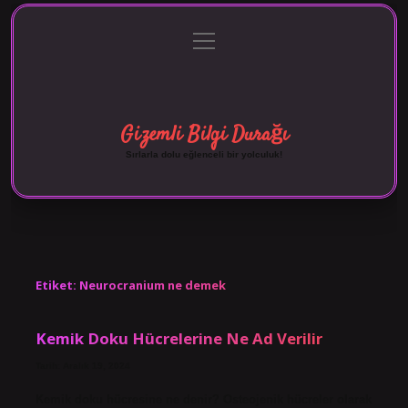
menüyü
Anasayfa
Gizlilik Politikası
Yasal Uyarı
aç
Hakkımızda
Gizemli Bilgi Durağı
Sırlarla dolu eğlenceli bir yolculuk!
Etiket:
Neurocranium ne demek
Kemik Doku Hücrelerine Ne Ad Verilir
Tarih: Aralık 19, 2024
Kemik doku hücresine ne denir? Osteojenik hücreler olarak