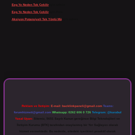
Eeg Ye Neden Tok Çekilir
için
admin
Eeg Ye Neden Tok Çekilir
için
Pala
Aksiyon Potansiyeli Tek Yönlü Mü
için
admin
o giriş
Reklam ve İletişim:
E-mail:
backlinkpaneli@gmail.com
Teams:
forumhizmeti@gmail.com
Whatsapp: 0262 606 0 726
Telegram: @karabul
Yasal Uyarı:
Sitemiz, 5651 Sayılı Kanun gereğince Bilgi Teknolojileri ve
İletişim Kurumu (BTK) tarafından onaylanmış bir Yer Sağlayıcı olarak
hizmet vermektedir. Bu nedenle, sitedeki içerikleri proaktif olarak