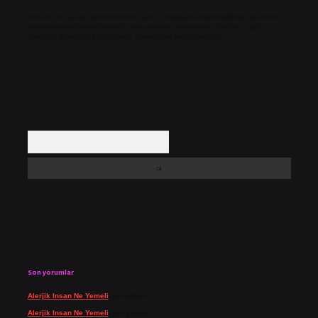
Hukuka ve yasal düzenlemelere aykırı olduğunu düşündüğünüz içerikleri,
backlinkpanelicomtr@gmail.com
adresine bildirmeniz halinde, ilgili
içerikler yasal süre içerisinde sitemizden kaldırılacaktır.
Arama
Son yorumlar
Alerjik Insan Ne Yemeli
için
admin
Alerjik Insan Ne Yemeli
için
Şengül