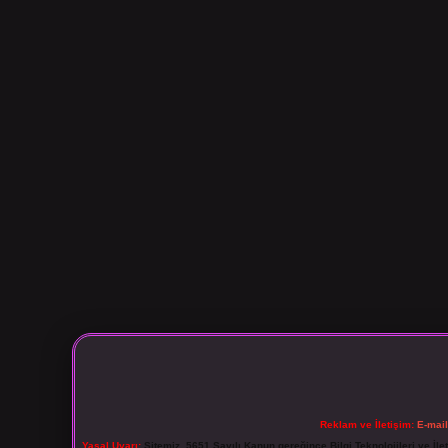
Reklam ve İletişim:
E-mai
Yasal Uyarı:
Sitemiz, 5651 Sayılı Kanun gereğince Bilgi Teknolojileri ve İl