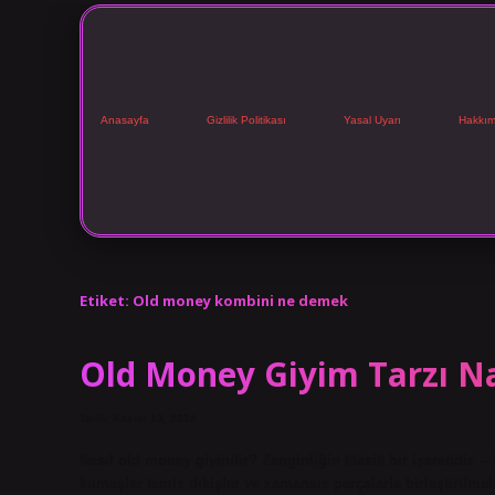
Anasayfa
Gizlilik Politikası
Yasal Uyarı
Hakkım
Etiket:
Old money kombini ne demek
Old Money Giyim Tarzı Na
Tarih: Kasım 13, 2024
Nasıl old money giyinilir? Zenginliğin klasik bir işaretidir. –
kumaşlar temiz dikişler ve zamansız parçalarla birleştirilmeli