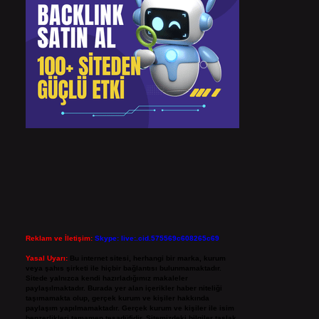
Reklam ve İletişim:
Skype: live:.cid.575569c608265c69
Yasal Uyarı:
Bu internet sitesi, herhangi bir marka, kurum
veya şahıs şirketi ile hiçbir bağlantısı bulunmamaktadır.
Sitede yalnızca kendi hazırladığımız makaleler
paylaşılmaktadır. Burada yer alan içerikler haber niteliği
taşımamakta olup, gerçek kurum ve kişiler hakkında
paylaşım yapılmamaktadır. Gerçek kurum ve kişiler ile isim
benzerlikleri tamamen tesadüfidir. Sitemizdeki bilgiler taslak