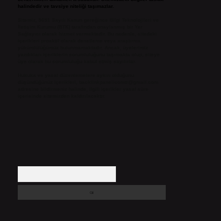
halindedir ve tavsiye niteliği taşımazlar.
Sitemiz, 5651 Sayılı Kanun gereğince Bilgi Teknolojileri ve
İletişim Kurumu (BTK) tarafından onaylanmış bir Yer
Sağlayıcı olarak hizmet vermektedir. Bu nedenle, sitedeki
içerikleri proaktif olarak denetleme veya araştırma
yükümlülüğümüz bulunmamaktadır. Ancak, üyelerimiz
yazdıkları içeriklerin sorumluluğunu taşımakta olup, siteye
üye olarak bu sorumluluğu kabul etmiş sayılırlar.
Hukuka ve yasal düzenlemelere aykırı olduğunu
düşündüğünüz içerikleri,
backlinkpanelicomtr@gmail.com
adresine bildirmeniz halinde, ilgili içerikler yasal süre
içerisinde sitemizden kaldırılacaktır.
Arama