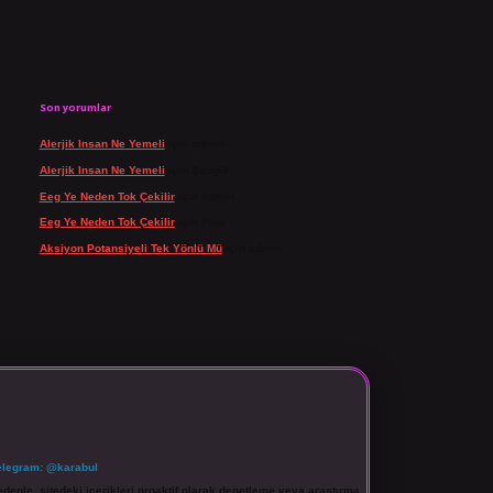
Son yorumlar
Alerjik Insan Ne Yemeli
için
admin
Alerjik Insan Ne Yemeli
için
Şengül
Eeg Ye Neden Tok Çekilir
için
admin
Eeg Ye Neden Tok Çekilir
için
Pala
Aksiyon Potansiyeli Tek Yönlü Mü
için
admin
elegram: @karabul
denle, sitedeki içerikleri proaktif olarak denetleme veya araştırma