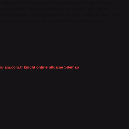
ski para stilini zahmetsizce ortaya çıkarmak için lacivert ya da
nda yer alıyor. Old money style kadın nedir? Bu stil, lüks ve
arzına odaklanır. Eski para aslında servetlerini ailelerinden miras
alışkanlıklarından kaçınan ve servetlerini nesiller boyunca
koglam.com.tr
knight online
nttgame
Sitemap