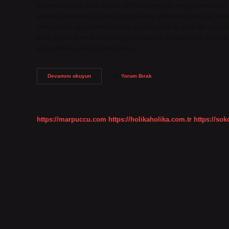
kullanılır.Daha fazla ürün… Old money için hangi pantolon? E
antrasit tonlarında kumaş pantolonlar olmazsa olmazlar arası
zenginliğin sergilenmesinden ziyade zarif ve sade bir yaşam t
alan, gelenek ve kurallara göre yaşayan, müdahaleci tüketim 
koruyabilen insanlardan ilham…
Old
Devamını okuyun
Yorum Bırak
Money
Giyim
Tarzı
Nasıl
Olmalı
https://marpuccu.com
https://holikaholika.com.tr
https://so