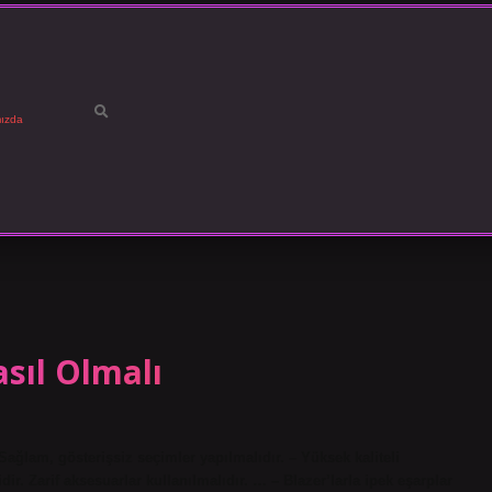
ızda
sıl Olmalı
 Sağlam, gösterişsiz seçimler yapılmalıdır. – Yüksek kaliteli
dir. Zarif aksesuarlar kullanılmalıdır. … – Blazer’larla ipek eşarplar