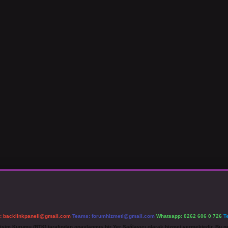
l:
backlinkpaneli@gmail.com
Teams:
forumhizmeti@gmail.com
Whatsapp: 0262 606 0 726
T
etişim Kurumu (BTK) tarafından onaylanmış bir Yer Sağlayıcı olarak hizmet vermektedir. Bu ne