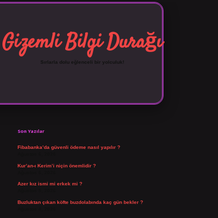
Gizemli Bilgi Durağı
Sırlarla dolu eğlenceli bir yolculuk!
Sidebar
vdcasino giriş
Son Yazılar
Fibabanka’da güvenli ödeme nasıl yapılır ?
Ağustos 6, 2026
Kur’an-ı Kerim’i niçin önemlidir ?
Ağustos 6, 2026
Azer kız ismi mi erkek mi ?
Ağustos 5, 2026
Buzluktan çıkan köfte buzdolabında kaç gün bekler ?
Ağustos 4, 2026