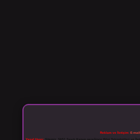
Reklam ve İletişim:
E-mai
Yasal Uyarı:
Sitemiz, 5651 Sayılı Kanun gereğince Bilgi Teknolojileri ve İl