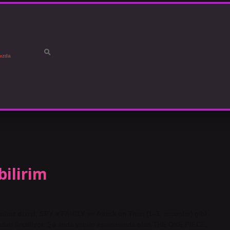
ızda
bilirim
ime dizisi, SPY x FAMILY ve Attack on Titan (1–3. sezonlar) gibi
fından üretiliyor. Şu anda yapım aşamasında olan THE ONE PIECE,