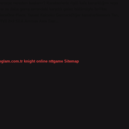
emeye nereden başlanır? Karakterlerle ilgili kafa karışıklığını veya
si ve daha geniş evrendeki karşılık gelen bölümüyle birlikte
PieceOne Piece: Taose! Kaizoku GanzackDiğer kanallarNetwork Ten,
 TV2 2×2 SEA Animax Asia Star…
koglam.com.tr
knight online
nttgame
Sitemap