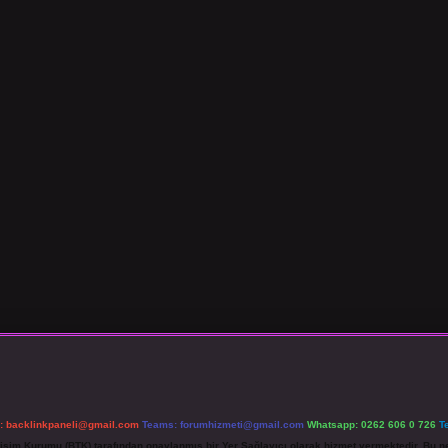
l:
backlinkpaneli@gmail.com
Teams:
forumhizmeti@gmail.com
Whatsapp: 0262 606 0 726
T
etişim Kurumu (BTK) tarafından onaylanmış bir Yer Sağlayıcı olarak hizmet vermektedir. Bu ne