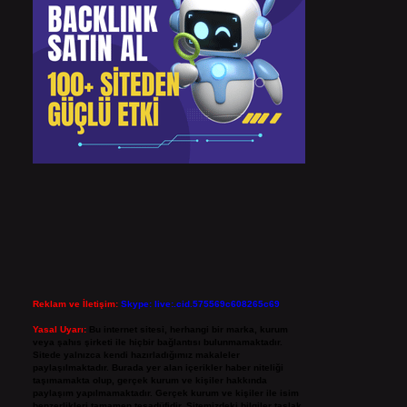
Reklam ve İletişim:
Skype: live:.cid.575569c608265c69
Yasal Uyarı:
Bu internet sitesi, herhangi bir marka, kurum
veya şahıs şirketi ile hiçbir bağlantısı bulunmamaktadır.
Sitede yalnızca kendi hazırladığımız makaleler
paylaşılmaktadır. Burada yer alan içerikler haber niteliği
taşımamakta olup, gerçek kurum ve kişiler hakkında
paylaşım yapılmamaktadır. Gerçek kurum ve kişiler ile isim
benzerlikleri tamamen tesadüfidir. Sitemizdeki bilgiler taslak