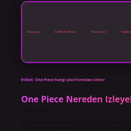
Anasayfa
Gizlilik Politikası
Yasal Uyarı
Hakkım
Etiket:
One Piece hangi platformdan izlenir
One Piece Nereden Izleye
Tarih: Ekim 26, 2024
One Piece hangi platformdan izlenir? THE ONE PIECE adlı an
popüler anime çalışmalarıyla tanınan ünlü WIT Studio tara