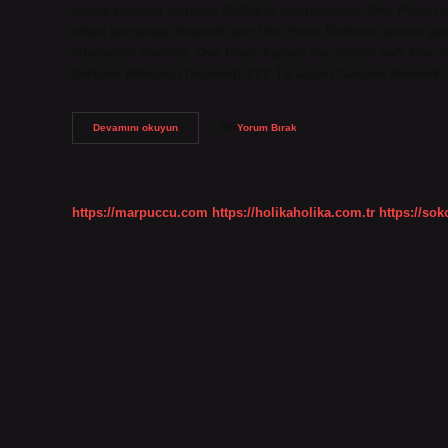
dünya çapında yalnızca Netflix’te yayınlanacak. One Piece izl
erken tanışmayı önlemek için One Piece filmlerini anime seri
izlemenizi öneririz. One Piece toplam kaç bölüm var? One 
Cartoon Network (Toonami) YTV TV Japan Cartoon Network,
One
Devamını okuyun
Yorum Bırak
Piece
Nereden
Izleyebilirim
https://marpuccu.com
https://holikaholika.com.tr
https://so