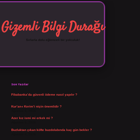
Gizemli Bilgi Durağı
Sırlarla dolu eğlenceli bir yolculuk!
Sidebar
vdcasino giriş
Son Yazılar
Fibabanka’da güvenli ödeme nasıl yapılır ?
Ağustos 6, 2026
Kur’an-ı Kerim’i niçin önemlidir ?
Ağustos 6, 2026
Azer kız ismi mi erkek mi ?
Ağustos 5, 2026
Buzluktan çıkan köfte buzdolabında kaç gün bekler ?
Ağustos 4, 2026