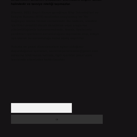
halindedir ve tavsiye niteliği taşımazlar.
Sitemiz, 5651 Sayılı Kanun gereğince Bilgi Teknolojileri ve
İletişim Kurumu (BTK) tarafından onaylanmış bir Yer
Sağlayıcı olarak hizmet vermektedir. Bu nedenle, sitedeki
içerikleri proaktif olarak denetleme veya araştırma
yükümlülüğümüz bulunmamaktadır. Ancak, üyelerimiz
yazdıkları içeriklerin sorumluluğunu taşımakta olup, siteye
üye olarak bu sorumluluğu kabul etmiş sayılırlar.
Hukuka ve yasal düzenlemelere aykırı olduğunu
düşündüğünüz içerikleri,
backlinkpanelicomtr@gmail.com
adresine bildirmeniz halinde, ilgili içerikler yasal süre
içerisinde sitemizden kaldırılacaktır.
Arama