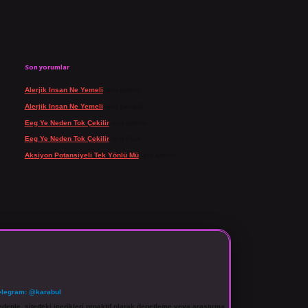
Son yorumlar
Alerjik Insan Ne Yemeli
için
admin
Alerjik Insan Ne Yemeli
için
Şengül
Eeg Ye Neden Tok Çekilir
için
admin
Eeg Ye Neden Tok Çekilir
için
Pala
Aksiyon Potansiyeli Tek Yönlü Mü
için
admin
elegram: @karabul
denle, sitedeki içerikleri proaktif olarak denetleme veya araştırma