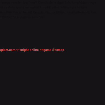
emeye nereden başlanır? Karakterlerle ilgili kafa karışıklığını veya
si ve daha geniş evrendeki karşılık gelen bölümüyle birlikte
PieceOne Piece: Taose! Kaizoku GanzackDiğer kanallarNetwork Ten,
 TV2 2×2 SEA Animax Asia Star…
koglam.com.tr
knight online
nttgame
Sitemap