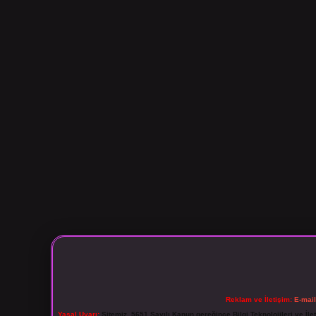
Reklam ve İletişim:
E-mai
Yasal Uyarı:
Sitemiz, 5651 Sayılı Kanun gereğince Bilgi Teknolojileri ve İl