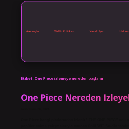
Anasayfa
Gizlilik Politikası
Yasal Uyarı
Hakkım
Etiket:
One Piece izlemeye nereden başlanır
One Piece Nereden Izleye
Tarih: Ekim 26, 2024
One Piece hangi platformdan izlenir? THE ONE PIECE adlı an
popüler anime çalışmalarıyla tanınan ünlü WIT Studio tara