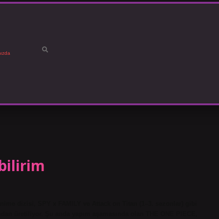
ızda
bilirim
ime dizisi, SPY x FAMILY ve Attack on Titan (1–3. sezonlar) gibi
fından üretiliyor. Şu anda yapım aşamasında olan THE ONE PIECE,