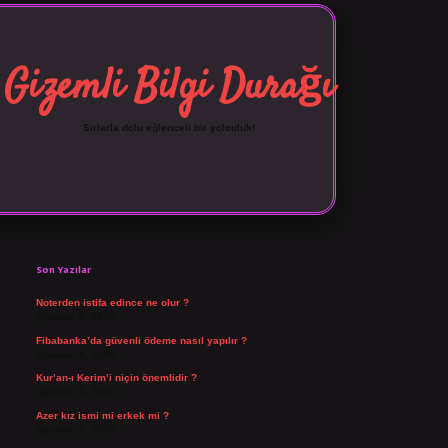
Gizemli Bilgi Durağı
Sırlarla dolu eğlenceli bir yolculuk!
Sidebar
vdcasino giriş
Son Yazılar
Noterden istifa edince ne olur ?
Ağustos 8, 2026
Fibabanka’da güvenli ödeme nasıl yapılır ?
Ağustos 6, 2026
Kur’an-ı Kerim’i niçin önemlidir ?
Ağustos 6, 2026
Azer kız ismi mi erkek mi ?
Ağustos 5, 2026