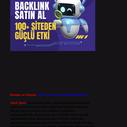
Reklam ve İletişim:
Skype: live:.cid.575569c608265c69
Yasal Uyarı:
Bu internet sitesi, herhangi bir marka, kurum
veya şahıs şirketi ile hiçbir bağlantısı bulunmamaktadır.
Sitede yalnızca kendi hazırladığımız makaleler
paylaşılmaktadır. Burada yer alan içerikler haber niteliği
taşımamakta olup, gerçek kurum ve kişiler hakkında
paylaşım yapılmamaktadır. Gerçek kurum ve kişiler ile isim
benzerlikleri tamamen tesadüfidir. Sitemizdeki bilgiler taslak