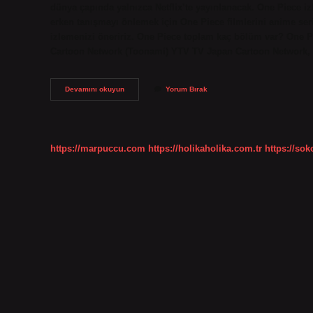
dünya çapında yalnızca Netflix’te yayınlanacak. One Piece izl
erken tanışmayı önlemek için One Piece filmlerini anime seri
izlemenizi öneririz. One Piece toplam kaç bölüm var? One 
Cartoon Network (Toonami) YTV TV Japan Cartoon Network,
One
Devamını okuyun
Yorum Bırak
Piece
Nereden
Izleyebilirim
https://marpuccu.com
https://holikaholika.com.tr
https://so