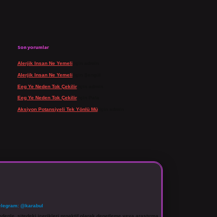
Son yorumlar
Alerjik Insan Ne Yemeli
için
admin
Alerjik Insan Ne Yemeli
için
Şengül
Eeg Ye Neden Tok Çekilir
için
admin
Eeg Ye Neden Tok Çekilir
için
Pala
Aksiyon Potansiyeli Tek Yönlü Mü
için
admin
elegram: @karabul
denle, sitedeki içerikleri proaktif olarak denetleme veya araştırma