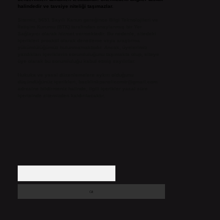
halindedir ve tavsiye niteliği taşımazlar.
Sitemiz, 5651 Sayılı Kanun gereğince Bilgi Teknolojileri ve
İletişim Kurumu (BTK) tarafından onaylanmış bir Yer
Sağlayıcı olarak hizmet vermektedir. Bu nedenle, sitedeki
içerikleri proaktif olarak denetleme veya araştırma
yükümlülüğümüz bulunmamaktadır. Ancak, üyelerimiz
yazdıkları içeriklerin sorumluluğunu taşımakta olup, siteye
üye olarak bu sorumluluğu kabul etmiş sayılırlar.
Hukuka ve yasal düzenlemelere aykırı olduğunu
düşündüğünüz içerikleri,
backlinkpanelicomtr@gmail.com
adresine bildirmeniz halinde, ilgili içerikler yasal süre
içerisinde sitemizden kaldırılacaktır.
Arama