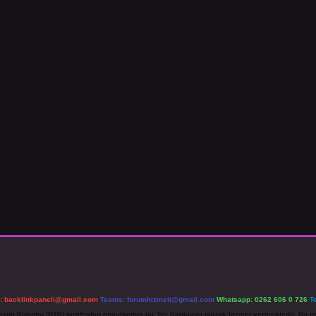
l:
backlinkpaneli@gmail.com
Teams:
forumhizmeti@gmail.com
Whatsapp: 0262 606 0 726
T
etişim Kurumu (BTK) tarafından onaylanmış bir Yer Sağlayıcı olarak hizmet vermektedir. Bu ne