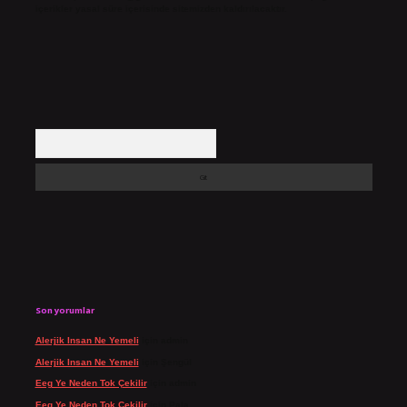
içerikler yasal süre içerisinde sitemizden kaldırılacaktır.
Arama
Son yorumlar
Alerjik Insan Ne Yemeli
için
admin
Alerjik Insan Ne Yemeli
için
Şengül
Eeg Ye Neden Tok Çekilir
için
admin
Eeg Ye Neden Tok Çekilir
için
Pala