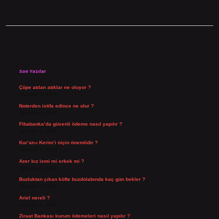
Sidebar
Son Yazılar
Çöpe atılan atıklar ne oluyor ?
Ağustos 9, 2026
Noterden istifa edince ne olur ?
Ağustos 8, 2026
Fibabanka’da güvenli ödeme nasıl yapılır ?
Ağustos 6, 2026
Kur’an-ı Kerim’i niçin önemlidir ?
Ağustos 6, 2026
Azer kız ismi mi erkek mi ?
Ağustos 5, 2026
Buzluktan çıkan köfte buzdolabında kaç gün bekler ?
Ağustos 4, 2026
Ariel nereli ?
Ağustos 4, 2026
Ziraat Bankası kurum ödemeleri nasıl yapılır ?