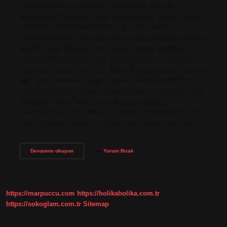
anime dizisi, SPY x FAMILY ve Attack on Titan (1–3.
sezonlar) gibi popüler anime çalışmalarıyla tanınan ünlü
WIT Studio tarafından üretiliyor. Şu anda yapım
aşamasında olan THE ONE PIECE, dünya çapında yalnızca
Netflix’te yayınlanacak. One Piece izlemeye nereden
başlanır? Karakterlerle ilgili kafa karışıklığını veya erken
tanışmayı önlemek için One Piece filmlerini anime serisi ve
daha geniş evrendeki karşılık gelen bölümüyle birlikte
izlemenizi öneririz. One Piece toplam kaç bölüm var? One
PieceOne Piece: Taose! Kaizoku GanzackDiğer
kanallarNetwork Ten, Cartoon Network (Toonami) YTV TV
Japan Cartoon Network, TV2 2×2 SEA Animax Asia Star…
One
Devamını okuyun
Yorum Bırak
Piece
Nereden
Izleyebilirim
https://marpuccu.com
https://holikaholika.com.tr
https://sokoglam.com.tr
Sitemap