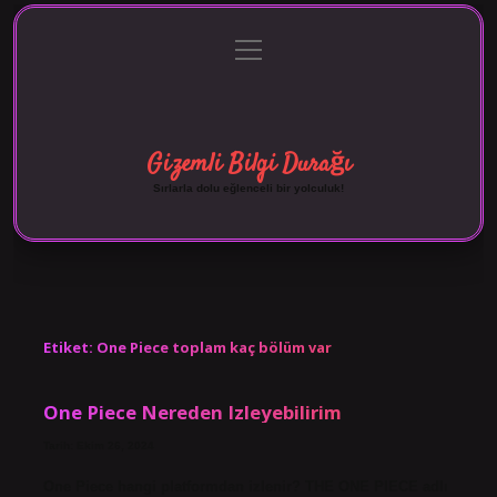
menüyü
Anasayfa
Gizlilik Politikası
Yasal Uyarı
aç
Hakkımızda
Gizemli Bilgi Durağı
Sırlarla dolu eğlenceli bir yolculuk!
Etiket:
One Piece toplam kaç bölüm var
One Piece Nereden Izleyebilirim
Tarih: Ekim 26, 2024
One Piece hangi platformdan izlenir? THE ONE PIECE adlı