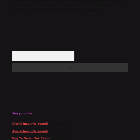
Hukuka ve yasal düzenlemelere aykırı olduğunu düşündüğünüz içerikleri,
backlinkpanelicomtr@gmail.com
adresine bildirmeniz halinde, ilgili
içerikler yasal süre içerisinde sitemizden kaldırılacaktır.
Arama
Son yorumlar
Alerjik Insan Ne Yemeli
için
admin
Alerjik Insan Ne Yemeli
için
Şengül
Eeg Ye Neden Tok Çekilir
için
admin