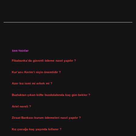
Sidebar
Son Yazılar
Fibabanka’da güvenli ödeme nasıl yapılır ?
Ağustos 6, 2026
Kur’an-ı Kerim’i niçin önemlidir ?
Ağustos 6, 2026
Azer kız ismi mi erkek mi ?
Ağustos 5, 2026
Buzluktan çıkan köfte buzdolabında kaç gün bekler ?
Ağustos 4, 2026
Ariel nereli ?
Ağustos 4, 2026
Ziraat Bankası kurum ödemeleri nasıl yapılır ?
Temmuz 29, 2026
Kız çocuğu kaç yaşında kıllanır ?
Temmuz 27, 2026