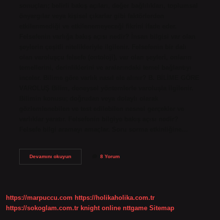
sonuçları; belirli bakış açıları, değer bağlılıkları, toplumsal
önyargılar veya kişisel çıkarlar gibi faktörlerden
etkilenmediği ve etkilenemeyeceği fikrini ifade eder.
Felsefenin varlığa bakış açısı nedir? İnsan bilgisi var olan
şeylerin çeşitli nitelikleriyle ilgilenir. Felsefenin bir dalı
olan varoluşçu felsefe (ontoloji), var olan şeyleri, onların
temellerini, derinliklerini ve aralarındaki temel bağlantıyı
inceler. Bilime göre varlık nasıl ele alınır? B. BİLİME GÖRE
VAROLUŞ Bilim, deneysel yöntemlerle varoluşla ilgilenir.
Bilimin konusu; doğrudan veya dolaylı olarak
gözlemlenebilen ve test edilebilen nesnel gerçekler ve
varlıklar yaratır. Felsefenin bilgiye bakış açısı nedir?
Felsefe bilgi aramayı amaçlar. Soru sorma etkinliğine…
Bilimin
Devamını okuyun
8 Yorum
Varlığa
Bakış
Açısı
Nedir
https://marpuccu.com
https://holikaholika.com.tr
https://sokoglam.com.tr
knight online
nttgame
Sitemap