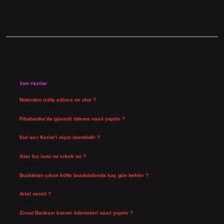
Sidebar
Son Yazılar
Noterden istifa edince ne olur ?
Ağustos 8, 2026
Fibabanka’da güvenli ödeme nasıl yapılır ?
Ağustos 6, 2026
Kur’an-ı Kerim’i niçin önemlidir ?
Ağustos 6, 2026
Azer kız ismi mi erkek mi ?
Ağustos 5, 2026
Buzluktan çıkan köfte buzdolabında kaç gün bekler ?
Ağustos 4, 2026
Ariel nereli ?
Ağustos 4, 2026
Ziraat Bankası kurum ödemeleri nasıl yapılır ?
Temmuz 29, 2026