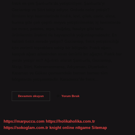
fıstık en çok Şanlıurfa’da yetiştiriliyor. Şanlıurfa’yı
Gaziantep ve Siirt takip ediyor. Orduda neler yetişir?
İlimizin kıyı kesimlerinde fındık, kivi, çilek, ceviz, elma,
hurma gibi çok çeşitli meyve yetiştirilmekte; iç kesimlerde
ise mısır, patates, arpa, buğday, fasulye gibi tarla
ürünlerinin üretimi ile hayvancılık yoğunlaşmaktadır. En
kaliteli fıstık nerede yetişir? Gaziantep, fıstık yetiştiriciliği
için verimli topraklara sahip bir bölgedir. Fıstık ağacı,
kauçuk ağacı ailesinden uzun ömürlü bir ağaçtır. Fıstık her
yerde yetişir mi? Ağırlıklı olarak Şanlıurfa, Gaziantep,
Nizip, Siirt, Kahramanmaraş, Adıyaman, Diyarbakır,
Karaman ve Göksu çevresindeki hemen hemen tüm
bölgelerde yetişmektedir. Karadeniz’de fıstık…
Orduda
Devamını okuyun
Yorum Bırak
Fıstık
Yetişir
Mi
https://marpuccu.com
https://holikaholika.com.tr
https://sokoglam.com.tr
knight online
nttgame
Sitemap