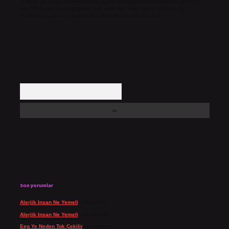
Hukuka ve yasal düzenlemelere aykırı olduğunu düşündüğünüz içerikleri,
backlinkpanelicomtr@gmail.com
adresine bildirmeniz halinde, ilgili
içerikler yasal süre içerisinde sitemizden kaldırılacaktır.
Arama
Son yorumlar
Alerjik Insan Ne Yemeli
için
admin
Alerjik Insan Ne Yemeli
için
Şengül
Eeg Ye Neden Tok Çekilir
için
admin