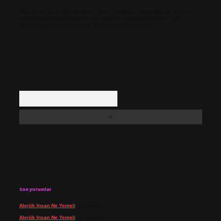
Hukuka ve yasal düzenlemelere aykırı olduğunu düşündüğünüz içerikleri,
backlinkpanelicomtr@gmail.com
adresine bildirmeniz halinde, ilgili
içerikler yasal süre içerisinde sitemizden kaldırılacaktır.
Arama
Son yorumlar
Alerjik Insan Ne Yemeli
için
admin
Alerjik Insan Ne Yemeli
için
Şengül