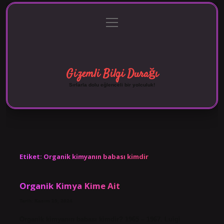
menüyü
Anasayfa
Gizlilik Politikası
Yasal Uyarı
aç
Hakkımızda
Gizemli Bilgi Durağı
Sırlarla dolu eğlenceli bir yolculuk!
Etiket:
Organik kimyanın babası kimdir
Organik Kimya Kime Ait
Tarih: Kasım 19, 2024
Organik kimyanın babası kimdir? 1965 – 1967. Luigi