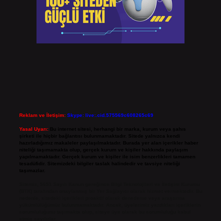
Reklam ve İletişim:
Skype: live:.cid.575569c608265c69
Yasal Uyarı:
Bu internet sitesi, herhangi bir marka, kurum veya şahıs
şirketi ile hiçbir bağlantısı bulunmamaktadır. Sitede yalnızca kendi
hazırladığımız makaleler paylaşılmaktadır. Burada yer alan içerikler haber
niteliği taşımamakta olup, gerçek kurum ve kişiler hakkında paylaşım
yapılmamaktadır. Gerçek kurum ve kişiler ile isim benzerlikleri tamamen
tesadüfidir. Sitemizdeki bilgiler taslak halindedir ve tavsiye niteliği
taşımazlar.
Sitemiz, 5651 Sayılı Kanun gereğince Bilgi Teknolojileri ve İletişim Kurumu
(BTK) tarafından onaylanmış bir Yer Sağlayıcı olarak hizmet vermektedir. Bu
nedenle, sitedeki içerikleri proaktif olarak denetleme veya araştırma
yükümlülüğümüz bulunmamaktadır. Ancak, üyelerimiz yazdıkları içeriklerin
sorumluluğunu taşımakta olup, siteye üye olarak bu sorumluluğu kabul
etmiş sayılırlar.