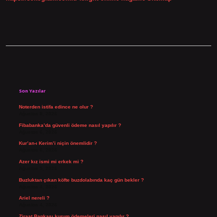
Sidebar
Son Yazılar
Noterden istifa edince ne olur ?
Ağustos 8, 2026
Fibabanka’da güvenli ödeme nasıl yapılır ?
Ağustos 6, 2026
Kur’an-ı Kerim’i niçin önemlidir ?
Ağustos 6, 2026
Azer kız ismi mi erkek mi ?
Ağustos 5, 2026
Buzluktan çıkan köfte buzdolabında kaç gün bekler ?
Ağustos 4, 2026
Ariel nereli ?
Ağustos 4, 2026
Ziraat Bankası kurum ödemeleri nasıl yapılır ?