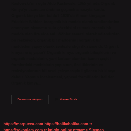
Kaslowski’nin oğlu Aldo Kaslowski, 1965 yılında Organik
Kimya’yı ticaretten üretime geçmek amacıyla kurdu.
Organik kimya kim buldu? 1828’de Alman kimyager
Friedrich Wöhler, inorganik bir madde olarak sınıflandırılan
amonyum siyanatın sulu çözeltisini ısıtarak organik bir
madde olan üre elde etti. Wöhler sentezi olarak adlandırılan
bu reaksiyon, organik bir maddenin inorganik bir
maddeden yapay olarak sentezlendiği ilk zamandı. Organik
kimya ne iş yapar? Organik kimya, organik bileşiklerin ve
organik maddelerin, yani karbon atomları içeren çeşitli
formlardaki maddelerin yapısının, özelliklerinin ve
reaksiyonlarının bilimsel çalışmasıyla ilgilenen bir kimya
dalıdır. Yapının incelenmesi, yapısal formüllerini belirler.
Organik kimya…
Organik
Devamını okuyun
Yorum Bırak
Kimya
Kime
Ait
https://marpuccu.com
https://holikaholika.com.tr
https://sokoglam.com.tr
knight online
nttgame
Sitemap