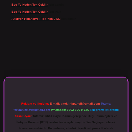
Eeg Ye Neden Tok Çekilir
için
admin
Eeg Ye Neden Tok Çekilir
için
Pala
Aksiyon Potansiyeli Tek Yönlü Mü
için
admin
 giriş
Reklam ve İletişim:
E-mail:
backlinkpaneli@gmail.com
Teams:
forumhizmeti@gmail.com
Whatsapp: 0262 606 0 726
Telegram: @karabul
Yasal Uyarı:
Sitemiz, 5651 Sayılı Kanun gereğince Bilgi Teknolojileri ve
İletişim Kurumu (BTK) tarafından onaylanmış bir Yer Sağlayıcı olarak
hizmet vermektedir. Bu nedenle, sitedeki içerikleri proaktif olarak