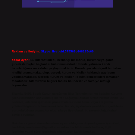
Reklam ve İletişim:
Skype: live:.cid.575569c608265c69
Yasal Uyarı:
Bu internet sitesi, herhangi bir marka, kurum veya şahıs
şirketi ile hiçbir bağlantısı bulunmamaktadır. Sitede yalnızca kendi
hazırladığımız makaleler paylaşılmaktadır. Burada yer alan içerikler haber
niteliği taşımamakta olup, gerçek kurum ve kişiler hakkında paylaşım
yapılmamaktadır. Gerçek kurum ve kişiler ile isim benzerlikleri tamamen
tesadüfidir. Sitemizdeki bilgiler taslak halindedir ve tavsiye niteliği
taşımazlar.
Sitemiz, 5651 Sayılı Kanun gereğince Bilgi Teknolojileri ve İletişim Kurumu
(BTK) tarafından onaylanmış bir Yer Sağlayıcı olarak hizmet vermektedir. Bu
nedenle, sitedeki içerikleri proaktif olarak denetleme veya araştırma
yükümlülüğümüz bulunmamaktadır. Ancak, üyelerimiz yazdıkları içeriklerin
sorumluluğunu taşımakta olup, siteye üye olarak bu sorumluluğu kabul
etmiş sayılırlar.
Hukuka ve yasal düzenlemelere aykırı olduğunu düşündüğünüz içerikleri,
backlinkpanelicomtr@gmail.com
adresine bildirmeniz halinde, ilgili
içerikler yasal süre içerisinde sitemizden kaldırılacaktır.