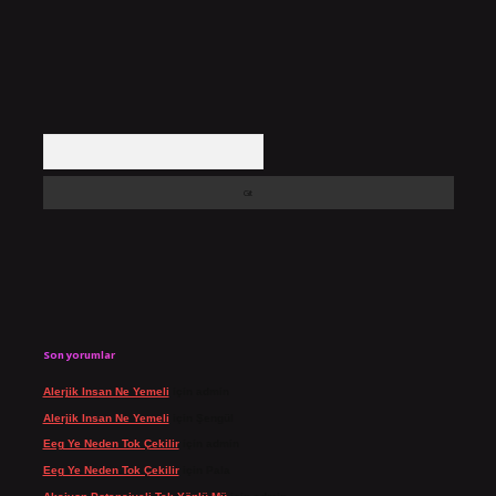
Arama
Son yorumlar
Alerjik Insan Ne Yemeli
için
admin
Alerjik Insan Ne Yemeli
için
Şengül
Eeg Ye Neden Tok Çekilir
için
admin
Eeg Ye Neden Tok Çekilir
için
Pala