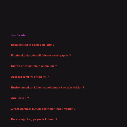
Sidebar
Son Yazılar
Noterden istifa edince ne olur ?
Ağustos 8, 2026
Fibabanka’da güvenli ödeme nasıl yapılır ?
Ağustos 6, 2026
Kur’an-ı Kerim’i niçin önemlidir ?
Ağustos 6, 2026
Azer kız ismi mi erkek mi ?
Ağustos 5, 2026
Buzluktan çıkan köfte buzdolabında kaç gün bekler ?
Ağustos 4, 2026
Ariel nereli ?
Ağustos 4, 2026
Ziraat Bankası kurum ödemeleri nasıl yapılır ?
Temmuz 29, 2026
Kız çocuğu kaç yaşında kıllanır ?
Temmuz 27, 2026