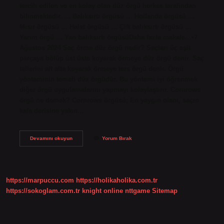
tercih edilen ve en kolay olan düz örgü herkes tarafından
bilinmektedir. … Balıksırtı örgüsü … Hollanda örgüsü …
Mısır örgüsü … Halat örgüsü … Çift balıksırtı örgüsü …
Yarım örgü … Yan balıksırtı örgüsüDaha fazla makale…•7
Ağustos 2024 Saç örme düz örgü nedir? Saçları üç eşit
parçaya bölüp üst üste koyarak örmeye düz örgü denir. Saç
tellerini alt alta koyarak örmeye ters örgü denir. Örgü
yönteminin temeli düz örgüdür. Bu yöntemi iyi öğrenmek
diğer örgü uygulamalarını yapmayı kolaylaştırır. Cornrows
örgü ne demek? Cornrows örgüsü; En yaygın olanı, saçın
kafa derisine yakın…
Saç
Devamını okuyun
Yorum Bırak
Örgüsü
Ne
Denir
https://marpuccu.com
https://holikaholika.com.tr
https://sokoglam.com.tr
knight online
nttgame
Sitemap