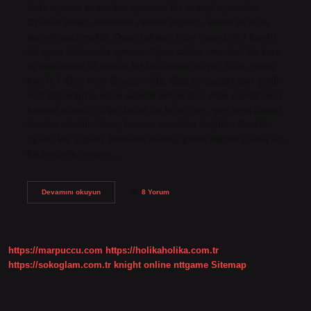
fazla oyuncu tarafından oynanan bir strateji oyunudur.
Oyunun amacı, tahtadaki rakibin taşlarını alarak en fazla
taşı ele geçirmektir. Oyun Tahtası: Küre oyunu, 7×7 karelik
bir oyun tahtasında oynanır. Oyun tahtası, merkezi bir kare
ve etrafındaki 12 karelik bir bölümden oluşur. Küre oyunu
kaç TL? Küre Kutu Oyunu – 291. Küre oyununda geri gidilir
mi? Başlangıçta taşlar sadece ileriye (düz veya çapraz ileri)
hareket edebilir, diğer taşlar bir birim ileri, geri veya çapraz
hareket edebilir. Yatay hareket mümkün değildir. Bardak
oyunu kaç kişilik? Herkesin sevdiği pratik bardak oyunu 2-5
katılımcıyla oynanır.…
Küre
Devamını okuyun
8 Yorum
Oyunu
Kaç
Kişilik
https://marpuccu.com
https://holikaholika.com.tr
https://sokoglam.com.tr
knight online
nttgame
Sitemap