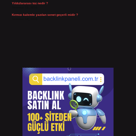
Yıldızlararası toz nedir ?
Temmuz 15, 2026
Kırmızı kalemle yazılan senet geçerli midir ?
Temmuz 14, 2026