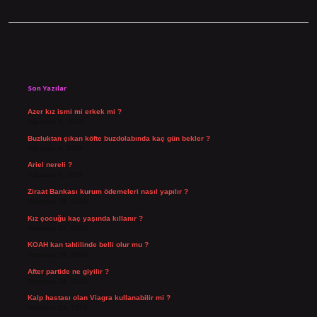
Sidebar
Son Yazılar
Azer kız ismi mi erkek mi ?
Ağustos 5, 2026
Buzluktan çıkan köfte buzdolabında kaç gün bekler ?
Ağustos 4, 2026
Ariel nereli ?
Ağustos 4, 2026
Ziraat Bankası kurum ödemeleri nasıl yapılır ?
Temmuz 29, 2026
Kız çocuğu kaç yaşında kıllanır ?
Temmuz 27, 2026
KOAH kan tahlilinde belli olur mu ?
Temmuz 25, 2026
After partide ne giyilir ?
Temmuz 24, 2026
Kalp hastası olan Viagra kullanabilir mi ?
Temmuz 23, 2026