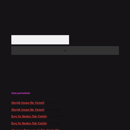
Arama
Son yorumlar
Alerjik Insan Ne Yemeli
için
admin
Alerjik Insan Ne Yemeli
için
Şengül
Eeg Ye Neden Tok Çekilir
için
admin
Eeg Ye Neden Tok Çekilir
için
Pala