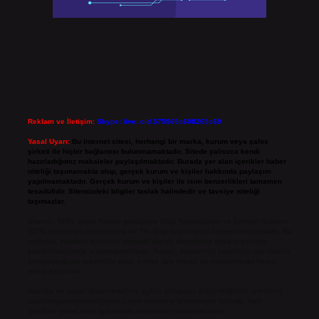
Reklam ve İletişim:
Skype: live:.cid.575569c608265c69
Yasal Uyarı:
Bu internet sitesi, herhangi bir marka, kurum veya şahıs
şirketi ile hiçbir bağlantısı bulunmamaktadır. Sitede yalnızca kendi
hazırladığımız makaleler paylaşılmaktadır. Burada yer alan içerikler haber
niteliği taşımamakta olup, gerçek kurum ve kişiler hakkında paylaşım
yapılmamaktadır. Gerçek kurum ve kişiler ile isim benzerlikleri tamamen
tesadüfidir. Sitemizdeki bilgiler taslak halindedir ve tavsiye niteliği
taşımazlar.
Sitemiz, 5651 Sayılı Kanun gereğince Bilgi Teknolojileri ve İletişim Kurumu
(BTK) tarafından onaylanmış bir Yer Sağlayıcı olarak hizmet vermektedir. Bu
nedenle, sitedeki içerikleri proaktif olarak denetleme veya araştırma
yükümlülüğümüz bulunmamaktadır. Ancak, üyelerimiz yazdıkları içeriklerin
sorumluluğunu taşımakta olup, siteye üye olarak bu sorumluluğu kabul
etmiş sayılırlar.
Hukuka ve yasal düzenlemelere aykırı olduğunu düşündüğünüz içerikleri,
backlinkpanelicomtr@gmail.com
adresine bildirmeniz halinde, ilgili
içerikler yasal süre içerisinde sitemizden kaldırılacaktır.