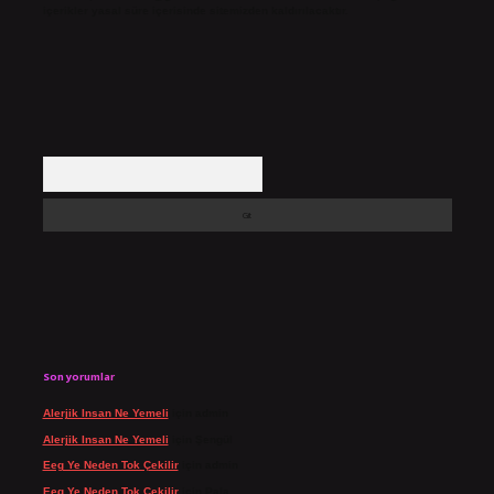
içerikler yasal süre içerisinde sitemizden kaldırılacaktır.
Arama
Son yorumlar
Alerjik Insan Ne Yemeli
için
admin
Alerjik Insan Ne Yemeli
için
Şengül
Eeg Ye Neden Tok Çekilir
için
admin
Eeg Ye Neden Tok Çekilir
için
Pala