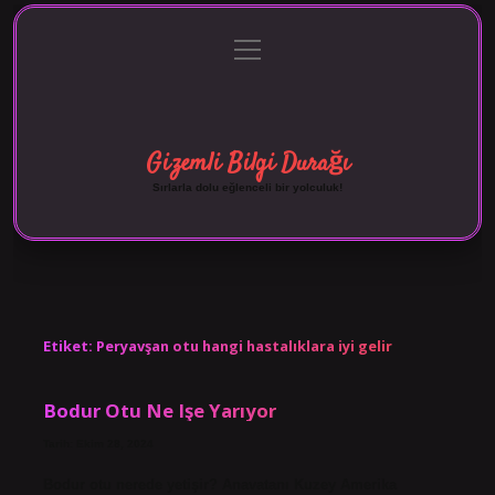
menüyü
Anasayfa
Gizlilik Politikası
Yasal Uyarı
aç
Hakkımızda
Gizemli Bilgi Durağı
Sırlarla dolu eğlenceli bir yolculuk!
Etiket:
Peryavşan otu hangi hastalıklara iyi gelir
Bodur Otu Ne Işe Yarıyor
Tarih: Ekim 28, 2024
Bodur otu nerede yetişir? Anavatanı Kuzey Amerika