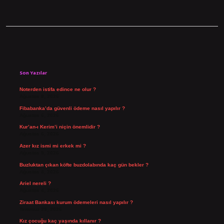
Sidebar
Son Yazılar
Noterden istifa edince ne olur ?
Ağustos 8, 2026
Fibabanka’da güvenli ödeme nasıl yapılır ?
Ağustos 6, 2026
Kur’an-ı Kerim’i niçin önemlidir ?
Ağustos 6, 2026
Azer kız ismi mi erkek mi ?
Ağustos 5, 2026
Buzluktan çıkan köfte buzdolabında kaç gün bekler ?
Ağustos 4, 2026
Ariel nereli ?
Ağustos 4, 2026
Ziraat Bankası kurum ödemeleri nasıl yapılır ?
Temmuz 29, 2026
Kız çocuğu kaç yaşında kıllanır ?