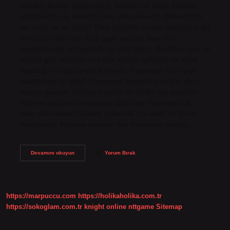
olmakla birlikte ülkemizde İç Anadolu ve Doğu Anadolu
bölgelerinde de kendiliğinden yetişmektedir. Ölümsüzlük
otu nedir ne işe yarar? Cilde esneklik ve nem kazandırır, pH
seviyesini düzenler. Cildi genç ve canlı tutar. Cilt
hastalıklarıyla mücadelede en etkili ilaçtır. Özellikle uçuk ve
mantar gibi sorunları çok kısa sürede iyileştirir ve sedef
hastalığının tedavisinde kullanılır. Peryavşan otu hangi
hastalıklara iyi gelir? Peryavşan, iştahsızlık ve kilo alma
sorunu yaşayan kişilere önerilen bir bodur otu çeşididir.
Mide ve sindirim sorunlarına etkili olan Peryavşan Otu,
idrar yolu rahatsızlıklarını gidermek için etkili bir besin
takviyesidir. Epilepsi kaynaklı baş dönmesini azaltıcı…
Bodur
Devamını okuyun
Yorum Bırak
Otu
Ne
Işe
Yarıyor
https://marpuccu.com
https://holikaholika.com.tr
https://sokoglam.com.tr
knight online
nttgame
Sitemap