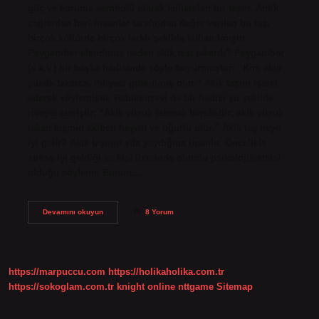
güç ve koruma sembolü olarak kullanılan bir taştır. Antik
çağlardan beri insanlar tarafından değer verilen bu taş,
birçok kültürde birçok farklı şekilde kullanılmıştır.
Peygamber efendimiz neden akik taşı takardı? Peygamber
(s.a.v.) bir başka hadisinde şöyle buyurmuştur: “Kim akik
yüzük takarsa, ihtiyacı giderilmiş olur.” Akik taşını işaret
ederek söylemiştir. Rebieturravi de bir hadisi şu şekilde
rivayet etmiştir: “Akik yüzük takmak berekettir; akik yüzük
takan kişinin akıbeti hayırlı ve uğurlu olur.” Akik taş neye
iyi gelir? Akik taşının şifa yaydığına inanılır. Öncelikle
strese iyi geldiği ve kişi üzerinde olumlu psikolojik etkisi
olduğu söylenir. Bunun…
Akik
Devamını okuyun
8 Yorum
Neyi
Temsil
Eder
https://marpuccu.com
https://holikaholika.com.tr
https://sokoglam.com.tr
knight online
nttgame
Sitemap