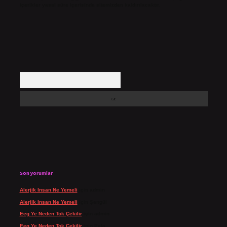
içerikler yasal süre içerisinde sitemizden kaldırılacaktır.
Arama
Son yorumlar
Alerjik Insan Ne Yemeli
için
admin
Alerjik Insan Ne Yemeli
için
Şengül
Eeg Ye Neden Tok Çekilir
için
admin
Eeg Ye Neden Tok Çekilir
için
Pala