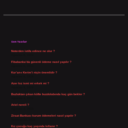
Sidebar
Son Yazılar
Noterden istifa edince ne olur ?
Ağustos 8, 2026
Fibabanka’da güvenli ödeme nasıl yapılır ?
Ağustos 6, 2026
Kur’an-ı Kerim’i niçin önemlidir ?
Ağustos 6, 2026
Azer kız ismi mi erkek mi ?
Ağustos 5, 2026
Buzluktan çıkan köfte buzdolabında kaç gün bekler ?
Ağustos 4, 2026
Ariel nereli ?
Ağustos 4, 2026
Ziraat Bankası kurum ödemeleri nasıl yapılır ?
Temmuz 29, 2026
Kız çocuğu kaç yaşında kıllanır ?