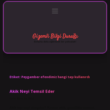
menüyü
Anasayfa
Gizlilik Politikası
Yasal Uyarı
aç
Hakkımızda
Gizemli Bilgi Durağı
Sırlarla dolu eğlenceli bir yolculuk!
Etiket:
Peygamber efendimiz hangi taşı kullanırdı
Akik Neyi Temsil Eder
Tarih: Ekim 24, 2024
Akik taşı neyi simgeler? Kırmızı akik, genellikle cesaret,