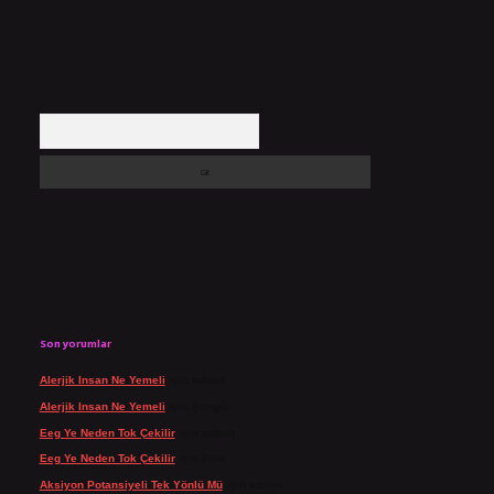
Arama
Son yorumlar
Alerjik Insan Ne Yemeli
için
admin
Alerjik Insan Ne Yemeli
için
Şengül
Eeg Ye Neden Tok Çekilir
için
admin
Eeg Ye Neden Tok Çekilir
için
Pala
Aksiyon Potansiyeli Tek Yönlü Mü
için
admin