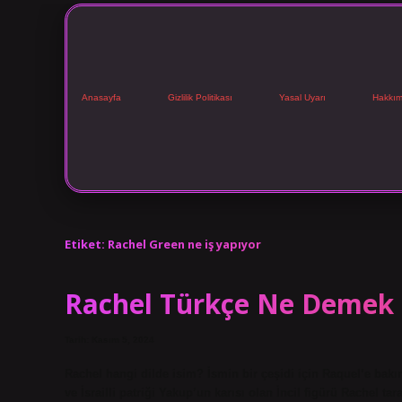
Anasayfa
Gizlilik Politikası
Yasal Uyarı
Hakkım
Etiket:
Rachel Green ne iş yapıyor
Rachel Türkçe Ne Demek
Tarih: Kasım 5, 2024
Rachel hangi dilde isim? İsmin bir çeşidi için Raquel’e bakı
ve İsrailli patriği Yakup’un karısı olan İncil figürü Rachel tar