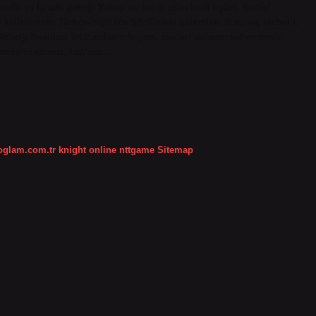
dir ve İsrailli patriği Yakup’un karısı olan İncil figürü Rachel
l” kelimesinin Türkçe-İngilizce Sözlükteki anlamları: 2 sonuç rachel i.
mecazi anlamı: saf ve temiz
nyamin’in annesi, Lea’nın…
koglam.com.tr
knight online
nttgame
Sitemap