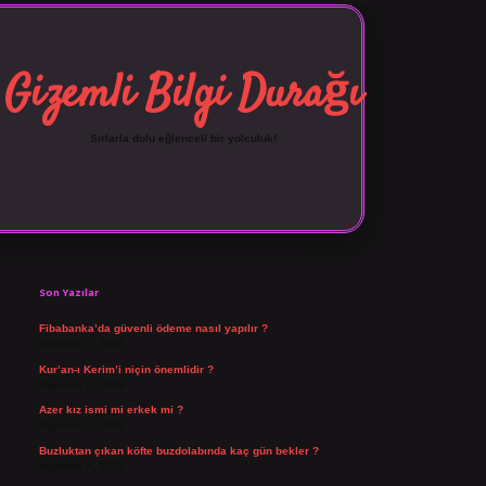
Gizemli Bilgi Durağı
Sırlarla dolu eğlenceli bir yolculuk!
Sidebar
vdcasino giriş
Son Yazılar
Fibabanka’da güvenli ödeme nasıl yapılır ?
Ağustos 6, 2026
Kur’an-ı Kerim’i niçin önemlidir ?
Ağustos 6, 2026
Azer kız ismi mi erkek mi ?
Ağustos 5, 2026
Buzluktan çıkan köfte buzdolabında kaç gün bekler ?
Ağustos 4, 2026