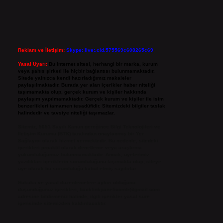
Reklam ve İletişim:
Skype: live:.cid.575569c608265c69
Yasal Uyarı:
Bu internet sitesi, herhangi bir marka, kurum
veya şahıs şirketi ile hiçbir bağlantısı bulunmamaktadır.
Sitede yalnızca kendi hazırladığımız makaleler
paylaşılmaktadır. Burada yer alan içerikler haber niteliği
taşımamakta olup, gerçek kurum ve kişiler hakkında
paylaşım yapılmamaktadır. Gerçek kurum ve kişiler ile isim
benzerlikleri tamamen tesadüfidir. Sitemizdeki bilgiler taslak
halindedir ve tavsiye niteliği taşımazlar.
Sitemiz, 5651 Sayılı Kanun gereğince Bilgi Teknolojileri ve
İletişim Kurumu (BTK) tarafından onaylanmış bir Yer
Sağlayıcı olarak hizmet vermektedir. Bu nedenle, sitedeki
içerikleri proaktif olarak denetleme veya araştırma
yükümlülüğümüz bulunmamaktadır. Ancak, üyelerimiz
yazdıkları içeriklerin sorumluluğunu taşımakta olup, siteye
üye olarak bu sorumluluğu kabul etmiş sayılırlar.
Hukuka ve yasal düzenlemelere aykırı olduğunu
düşündüğünüz içerikleri,
backlinkpanelicomtr@gmail.com
adresine bildirmeniz halinde, ilgili içerikler yasal süre
içerisinde sitemizden kaldırılacaktır.