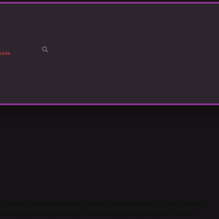
ızda
n. “Koyun” anlamına gelen Rachel, İbranice kökenli bir dişil isimdir
afından popülerleştirilmiştir. İsmin bir çeşidi için Raquel’e bakın.