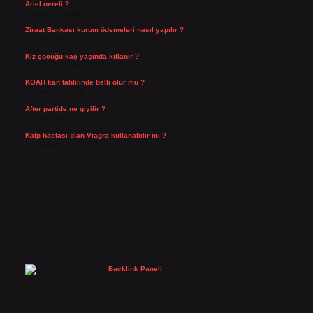
Ariel nereli ?
Ağustos 4, 2026
Ziraat Bankası kurum ödemeleri nasıl yapılır ?
Temmuz 29, 2026
Kız çocuğu kaç yaşında kıllanır ?
Temmuz 27, 2026
KOAH kan tahlilinde belli olur mu ?
Temmuz 25, 2026
After partide ne giyilir ?
Temmuz 24, 2026
Kalp hastası olan Viagra kullanabilir mi ?
Temmuz 23, 2026