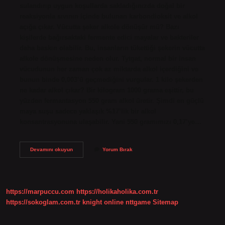
sulandırıp uygun koşullarda sakladığınızda doğal bir
reaksiyonla sıvının içinde bulunan karbondioksit ve alkol
açığa çıkar. Vücutta şeker alkole dönüşür mü? Bazı
kişilerde bağırsaktaki fermente edici mayalar ve bakteriler
daha baskın olabilir. Bu, insanların tükettiği şekerin vücutta
alkole dönüşmesine neden olur. Tytgat, normal bir insan
vücudunun her zaman çok az miktarda alkol içerdiğini ve
bunun binde 0,003’ü geçmediğini vurgular. 1 kilo şekerden
ne kadar alkol çıkar? Bir kilogram 1000 grama eşittir, bu
yüzden fermantasyon 550 gram alkol üretir. Şimdi en güçlü
maya suşu sadece yaklaşık %17’lik bir alkol
konsantrasyonuna ulaşabilir. Yani 550 gramımızı 0,17’ye…
Şeker
Devamını okuyun
Yorum Bırak
Alkole
Dönüşür
Mü
https://marpuccu.com
https://holikaholika.com.tr
https://sokoglam.com.tr
knight online
nttgame
Sitemap