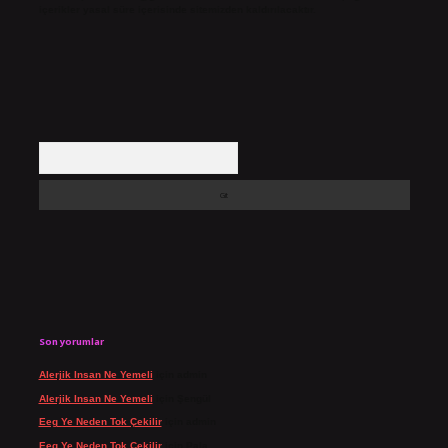
içerikler yasal süre içerisinde sitemizden kaldırılacaktır.
Arama
Son yorumlar
Alerjik Insan Ne Yemeli
için
admin
Alerjik Insan Ne Yemeli
için
Şengül
Eeg Ye Neden Tok Çekilir
için
admin
Eeg Ye Neden Tok Çekilir
için
Pala