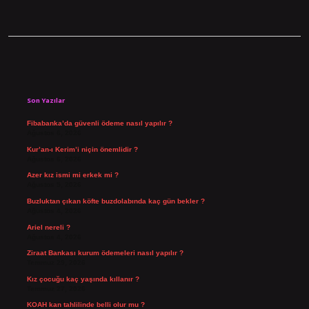
Sidebar
Son Yazılar
Fibabanka’da güvenli ödeme nasıl yapılır ?
Ağustos 6, 2026
Kur’an-ı Kerim’i niçin önemlidir ?
Ağustos 6, 2026
Azer kız ismi mi erkek mi ?
Ağustos 5, 2026
Buzluktan çıkan köfte buzdolabında kaç gün bekler ?
Ağustos 4, 2026
Ariel nereli ?
Ağustos 4, 2026
Ziraat Bankası kurum ödemeleri nasıl yapılır ?
Temmuz 29, 2026
Kız çocuğu kaç yaşında kıllanır ?
Temmuz 27, 2026
KOAH kan tahlilinde belli olur mu ?