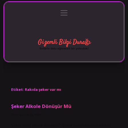
menüyü
Anasayfa
Gizlilik Politikası
Yasal Uyarı
aç
Hakkımızda
Gizemli Bilgi Durağı
Sırlarla dolu eğlenceli bir yolculuk!
Etiket:
Rakıda şeker var mı
Şeker Alkole Dönüşür Mü
Tarih: Kasım 12, 2024
Şeker nasıl alkole dönüşür? Şeker içeren hammaddeleri