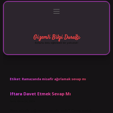
menüyü
Anasayfa
Gizlilik Politikası
Yasal Uyarı
aç
Hakkımızda
Gizemli Bilgi Durağı
Sırlarla dolu eğlenceli bir yolculuk!
Etiket:
Ramazanda misafir ağırlamak sevap mı
Iftara Davet Etmek Sevap Mı
Tarih: Ekim 24, 2024
İftara misafir çağırmanın sevabı nedir? Cevap metni.