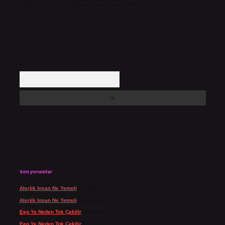
içerikler yasal süre içerisinde sitemizden kaldırılacaktır.
Arama
Son yorumlar
Alerjik Insan Ne Yemeli
için
admin
Alerjik Insan Ne Yemeli
için
Şengül
Eeg Ye Neden Tok Çekilir
için
admin
Eeg Ye Neden Tok Çekilir
için
Pala