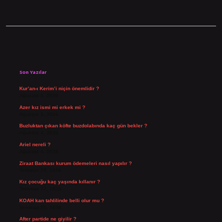
Sidebar
Son Yazılar
Kur’an-ı Kerim’i niçin önemlidir ?
Ağustos 6, 2026
Azer kız ismi mi erkek mi ?
Ağustos 5, 2026
Buzluktan çıkan köfte buzdolabında kaç gün bekler ?
Ağustos 4, 2026
Ariel nereli ?
Ağustos 4, 2026
Ziraat Bankası kurum ödemeleri nasıl yapılır ?
Temmuz 29, 2026
Kız çocuğu kaç yaşında kıllanır ?
Temmuz 27, 2026
KOAH kan tahlilinde belli olur mu ?
Temmuz 25, 2026
After partide ne giyilir ?