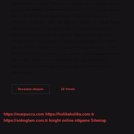
Allah’a hamd olsun. “Kim bir oruçluya iftar yemeği verirse,
oruçlunun sevabı kadar sevap kazanır (o da o kadar sevap
kazanır). Oruçlunun sevabından hiçbir şey eksilmez.”
(Tirmizi; Hadis no.: 807. İbn Mace.) ; Hadis no.: 1746. İftara
önce kim çağırır? İftar daveti de ailelerde bir gelenektir.
Önce büyük olan arar ve giderler. İftar yemeği vermek
sevap mıdır? İftar İftarının Sevabı Peygamber Efendimiz
(S.A.V.) iftarın fazileti hakkında şöyle buyurmuştur: “Kim
bir oruçluya iftar verirse, onun sevabı kadar sevap kazanır.”
Ancak bu, oruçlunun sevabından bir şey eksiltmez.”
Ramazanda misafir ağırlamak sevap mı? İftar vakti ve
misafirlikte…
Iftara
Devamını okuyun
10 Yorum
Davet
Etmek
Sevap
Mı
https://marpuccu.com
https://holikaholika.com.tr
https://sokoglam.com.tr
knight online
nttgame
Sitemap