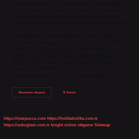
otoyolda, yol kenarı ile eğimin başlangıcı veya hendeğin iç
üst kenarı arasında kalan, yayalar ve hayvanlar tarafından
normal olarak kullanılabilen, gerektiğinde ise araçların
kullanabileceği bölüme “banket” denir. Trafik banket nedir?
Omuzluk, otoyolun yayalar, bisikletliler veya hayvanlar için
erişilebilir olan tarafındaki bölümdür. Otoyolda kaldırım
yoksa veya özellikle yaya kullanımı için ayrılmış bir bölüm
yoksa, taşıt yolu ile set başının iç üst kenarı arasındaki
bölüm omuz yolu olarak belirlenir. Banker ne demek?
Orijinal dilinde “banquier” olarak yazılan kelimenin ilk
anlamı banka sahibidir. Ancak, banker kelimesi aynı
zamanda para, altın, çek ve tahvil gibi taşınabilir…
Trafik
Devamını okuyun
8 Yorum
Dersinde
Banket
Ne
Demek
https://marpuccu.com
https://holikaholika.com.tr
https://sokoglam.com.tr
knight online
nttgame
Sitemap