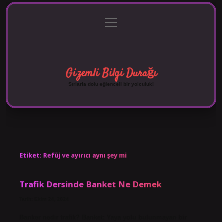
menüyü
Anasayfa
Gizlilik Politikası
Yasal Uyarı
aç
Hakkımızda
Gizemli Bilgi Durağı
Sırlarla dolu eğlenceli bir yolculuk!
Etiket:
Refüj ve ayırıcı aynı şey mi
Trafik Dersinde Banket Ne Demek
Tarih: Ekim 24, 2024
Banker nedir trafik? Banket: Yaya yolu bulunmayan bir