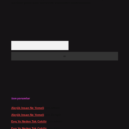
içerikler yasal süre içerisinde sitemizden kaldırılacaktır.
Arama
Son yorumlar
Alerjik Insan Ne Yemeli
için
admin
Alerjik Insan Ne Yemeli
için
Şengül
Eeg Ye Neden Tok Çekilir
için
admin
Eeg Ye Neden Tok Çekilir
için
Pala