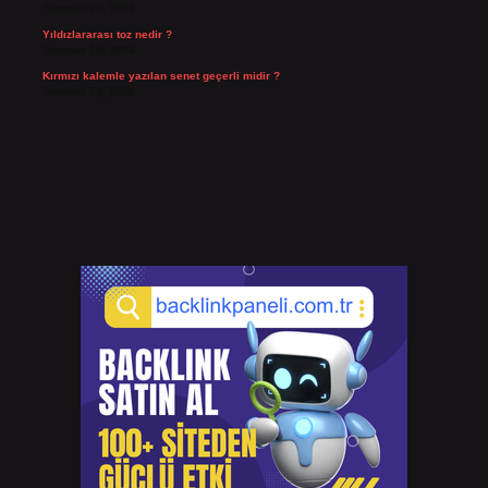
Temmuz 23, 2026
Yıldızlararası toz nedir ?
Temmuz 15, 2026
Kırmızı kalemle yazılan senet geçerli midir ?
Temmuz 14, 2026