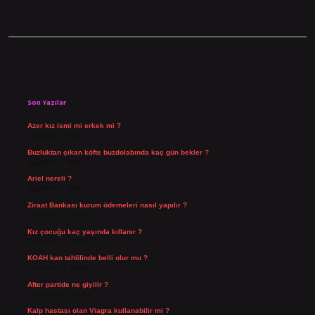
Sidebar
Son Yazılar
Azer kız ismi mi erkek mi ?
Ağustos 5, 2026
Buzluktan çıkan köfte buzdolabında kaç gün bekler ?
Ağustos 4, 2026
Ariel nereli ?
Ağustos 4, 2026
Ziraat Bankası kurum ödemeleri nasıl yapılır ?
Temmuz 29, 2026
Kız çocuğu kaç yaşında kıllanır ?
Temmuz 27, 2026
KOAH kan tahlilinde belli olur mu ?
Temmuz 25, 2026
After partide ne giyilir ?
Temmuz 24, 2026
Kalp hastası olan Viagra kullanabilir mi ?