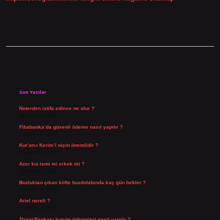
Sidebar
Son Yazılar
Noterden istifa edince ne olur ?
Ağustos 8, 2026
Fibabanka’da güvenli ödeme nasıl yapılır ?
Ağustos 6, 2026
Kur’an-ı Kerim’i niçin önemlidir ?
Ağustos 6, 2026
Azer kız ismi mi erkek mi ?
Ağustos 5, 2026
Buzluktan çıkan köfte buzdolabında kaç gün bekler ?
Ağustos 4, 2026
Ariel nereli ?
Ağustos 4, 2026
Ziraat Bankası kurum ödemeleri nasıl yapılır ?