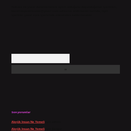
Hukuka ve yasal düzenlemelere aykırı olduğunu düşündüğünüz içerikleri,
backlinkpanelicomtr@gmail.com
adresine bildirmeniz halinde, ilgili
içerikler yasal süre içerisinde sitemizden kaldırılacaktır.
Arama
Son yorumlar
Alerjik Insan Ne Yemeli
için
admin
Alerjik Insan Ne Yemeli
için
Şengül