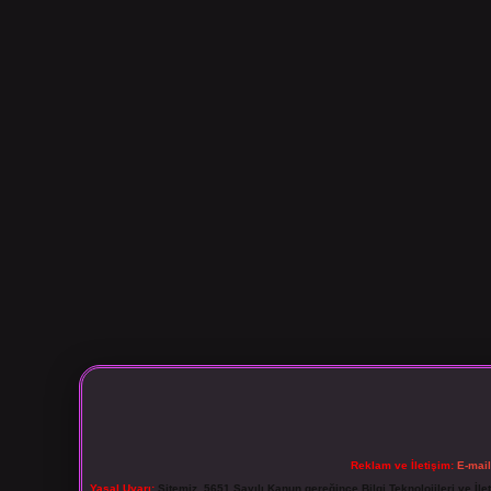
Reklam ve İletişim:
E-mai
Yasal Uyarı:
Sitemiz, 5651 Sayılı Kanun gereğince Bilgi Teknolojileri ve İl