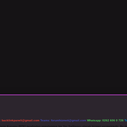
l:
backlinkpaneli@gmail.com
Teams:
forumhizmeti@gmail.com
Whatsapp: 0262 606 0 726
T
etişim Kurumu (BTK) tarafından onaylanmış bir Yer Sağlayıcı olarak hizmet vermektedir. Bu ne