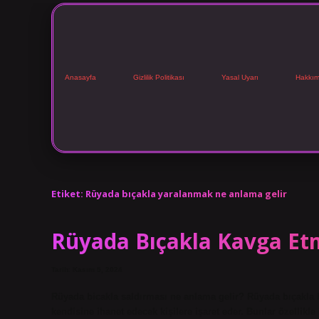
Anasayfa
Gizlilik Politikası
Yasal Uyarı
Hakkım
Etiket:
Rüyada bıçakla yaralanmak ne anlama gelir
Rüyada Bıçakla Kavga Et
Tarih: Kasım 5, 2024
Rüyada bicakla saldırması ne anlama gelir? Rüyada bıçakla b
kendisine ihanet edecek kişilere işaret eder. Bunlar özellikl