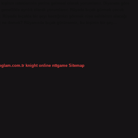
, kişinin isteklerinin yerine gelmesi olarak yorumlanır. Diyanete göre
genellikle ayrılık olarak yorumlanır. Rüyada bıçak görmek çocuk
. Rüyada bıçakla bir şeyi kestiğinizi görmek rüya sahibinin alacağı
k ne demek? Rüyanızda bıçak görürseniz, bu kişinin bir şey…
koglam.com.tr
knight online
nttgame
Sitemap