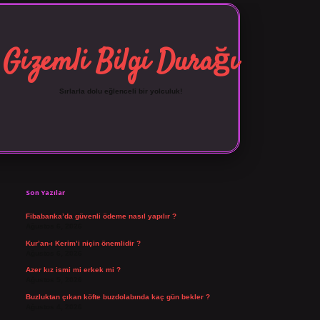
Gizemli Bilgi Durağı
Sırlarla dolu eğlenceli bir yolculuk!
Sidebar
vdcasino giriş
Son Yazılar
Fibabanka’da güvenli ödeme nasıl yapılır ?
Ağustos 6, 2026
Kur’an-ı Kerim’i niçin önemlidir ?
Ağustos 6, 2026
Azer kız ismi mi erkek mi ?
Ağustos 5, 2026
Buzluktan çıkan köfte buzdolabında kaç gün bekler ?
Ağustos 4, 2026