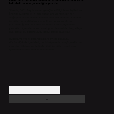
halindedir ve tavsiye niteliği taşımazlar.
Sitemiz, 5651 Sayılı Kanun gereğince Bilgi Teknolojileri ve
İletişim Kurumu (BTK) tarafından onaylanmış bir Yer
Sağlayıcı olarak hizmet vermektedir. Bu nedenle, sitedeki
içerikleri proaktif olarak denetleme veya araştırma
yükümlülüğümüz bulunmamaktadır. Ancak, üyelerimiz
yazdıkları içeriklerin sorumluluğunu taşımakta olup, siteye
üye olarak bu sorumluluğu kabul etmiş sayılırlar.
Hukuka ve yasal düzenlemelere aykırı olduğunu
düşündüğünüz içerikleri,
backlinkpanelicomtr@gmail.com
adresine bildirmeniz halinde, ilgili içerikler yasal süre
içerisinde sitemizden kaldırılacaktır.
Arama