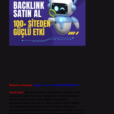
Reklam ve İletişim:
Skype: live:.cid.575569c608265c69
Yasal Uyarı:
Bu internet sitesi, herhangi bir marka, kurum
veya şahıs şirketi ile hiçbir bağlantısı bulunmamaktadır.
Sitede yalnızca kendi hazırladığımız makaleler
paylaşılmaktadır. Burada yer alan içerikler haber niteliği
taşımamakta olup, gerçek kurum ve kişiler hakkında
paylaşım yapılmamaktadır. Gerçek kurum ve kişiler ile isim
benzerlikleri tamamen tesadüfidir. Sitemizdeki bilgiler taslak