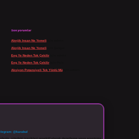
Son yorumlar
Alerjik Insan Ne Yemeli
için
admin
Alerjik Insan Ne Yemeli
için
Şengül
Eeg Ye Neden Tok Çekilir
için
admin
Eeg Ye Neden Tok Çekilir
için
Pala
Aksiyon Potansiyeli Tek Yönlü Mü
için
admin
elegram: @karabul
denle, sitedeki içerikleri proaktif olarak denetleme veya araştırma