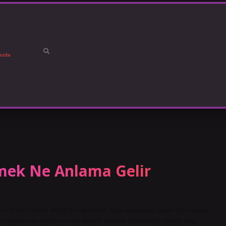
ızda
mek Ne Anlama Gelir
irisi tarafından saldırıya uğramak, rüya sahibinin yakın çevresinde
e iş hayatında rakipler veya sosyal hayatta düşmanlar olarak öne