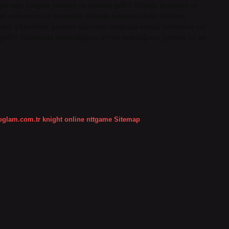
siyle ağız kavgası yapmak ne anlama gelir? Rüyada tartışmak ve
orunların bir işaretidir. Rüyada tamamen farklı kişilerle
haklı çıkarılması gereken durumlar hakkında sessiz kalmanıza yol
lir? Rüyanızda tanımadığınız biriyle tartıştığınızı görmek iyi bir
koglam.com.tr
knight online
nttgame
Sitemap