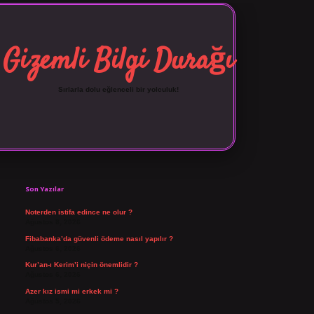
Gizemli Bilgi Durağı
Sırlarla dolu eğlenceli bir yolculuk!
Sidebar
vdcasino giriş
Son Yazılar
Noterden istifa edince ne olur ?
Ağustos 8, 2026
Fibabanka’da güvenli ödeme nasıl yapılır ?
Ağustos 6, 2026
Kur’an-ı Kerim’i niçin önemlidir ?
Ağustos 6, 2026
Azer kız ismi mi erkek mi ?
Ağustos 5, 2026