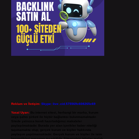
Reklam ve İletişim:
Skype: live:.cid.575569c608265c69
Yasal Uyarı:
Bu internet sitesi, herhangi bir marka, kurum
veya şahıs şirketi ile hiçbir bağlantısı bulunmamaktadır.
Sitede yalnızca kendi hazırladığımız makaleler
paylaşılmaktadır. Burada yer alan içerikler haber niteliği
taşımamakta olup, gerçek kurum ve kişiler hakkında
paylaşım yapılmamaktadır. Gerçek kurum ve kişiler ile isim
benzerlikleri tamamen tesadüfidir. Sitemizdeki bilgiler taslak