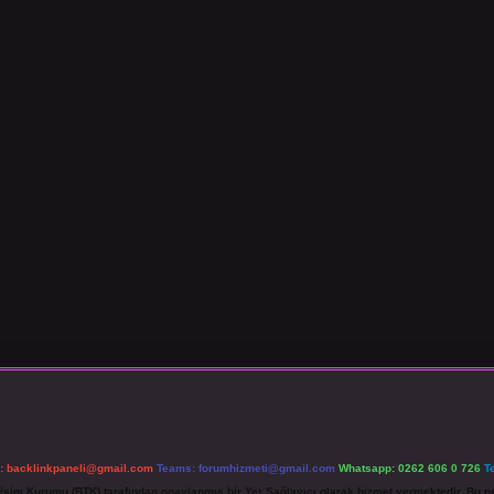
l:
backlinkpaneli@gmail.com
Teams:
forumhizmeti@gmail.com
Whatsapp: 0262 606 0 726
T
etişim Kurumu (BTK) tarafından onaylanmış bir Yer Sağlayıcı olarak hizmet vermektedir. Bu ne