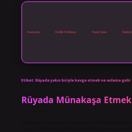
Anasayfa
Gizlilik Politikası
Yasal Uyarı
Hakkım
Etiket:
Rüyada yakın biriyle kavga etmek ne anlama gelir
Rüyada Münakaşa Etmek 
Tarih: Kasım 9, 2024
Rüyada sözlü kavga etmek ne demektir? Bir rüyadaki sözlü 
arayışını ve bu konuda daha iyi hissetme arzusunu yansıtır. 