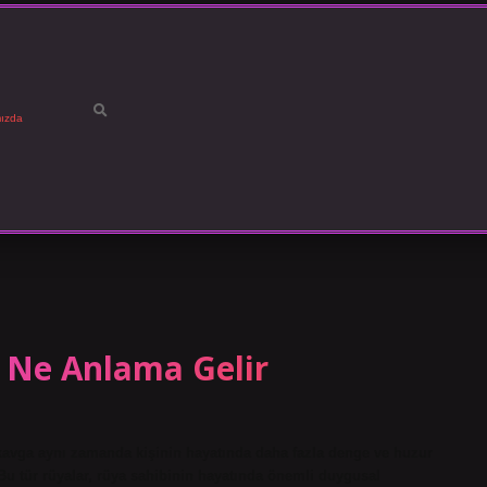
ızda
Ne Anlama Gelir
kavga aynı zamanda kişinin hayatında daha fazla denge ve huzur
Bu tür rüyalar, rüya sahibinin hayatında önemli duygusal