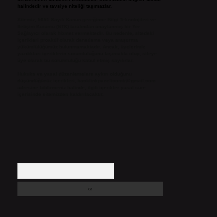
halindedir ve tavsiye niteliği taşımazlar.
Sitemiz, 5651 Sayılı Kanun gereğince Bilgi Teknolojileri ve
İletişim Kurumu (BTK) tarafından onaylanmış bir Yer
Sağlayıcı olarak hizmet vermektedir. Bu nedenle, sitedeki
içerikleri proaktif olarak denetleme veya araştırma
yükümlülüğümüz bulunmamaktadır. Ancak, üyelerimiz
yazdıkları içeriklerin sorumluluğunu taşımakta olup, siteye
üye olarak bu sorumluluğu kabul etmiş sayılırlar.
Hukuka ve yasal düzenlemelere aykırı olduğunu
düşündüğünüz içerikleri,
backlinkpanelicomtr@gmail.com
adresine bildirmeniz halinde, ilgili içerikler yasal süre
içerisinde sitemizden kaldırılacaktır.
Arama