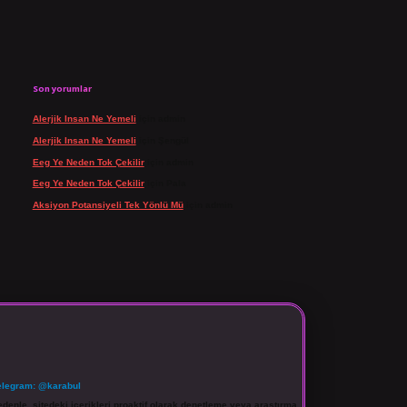
Son yorumlar
Alerjik Insan Ne Yemeli
için
admin
Alerjik Insan Ne Yemeli
için
Şengül
Eeg Ye Neden Tok Çekilir
için
admin
Eeg Ye Neden Tok Çekilir
için
Pala
Aksiyon Potansiyeli Tek Yönlü Mü
için
admin
elegram: @karabul
denle, sitedeki içerikleri proaktif olarak denetleme veya araştırma