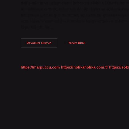
değişimlerin ve gelişmelerin habercisi olabilir. Rüyada biri
münakaşaya girmek, kafanızda dönüp duran ve açıklanamayan s
tartışmaya girmek gibi durumlar, açıklanması gereken veya 
açar. Rüyada tanımadığın insanlarla kavga etmek ne anlama ge
rüya değildir. Bu…
Rüyada
Devamını okuyun
Yorum Bırak
Münakaşa
Etmek
Ne
Anlama
Gelir
https://marpuccu.com
https://holikaholika.com.tr
https://so