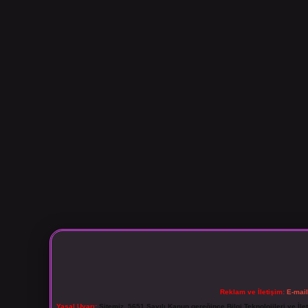
Reklam ve İletişim:
E-mai
Yasal Uyarı:
Sitemiz, 5651 Sayılı Kanun gereğince Bilgi Teknolojileri ve İl