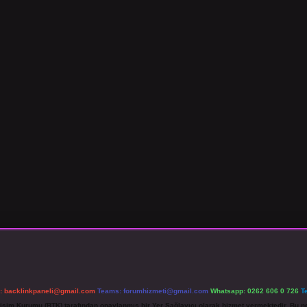
l:
backlinkpaneli@gmail.com
Teams:
forumhizmeti@gmail.com
Whatsapp: 0262 606 0 726
T
etişim Kurumu (BTK) tarafından onaylanmış bir Yer Sağlayıcı olarak hizmet vermektedir. Bu ne