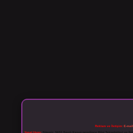
Reklam ve İletişim:
E-mai
Yasal Uyarı:
Sitemiz, 5651 Sayılı Kanun gereğince Bilgi Teknolojileri ve İl