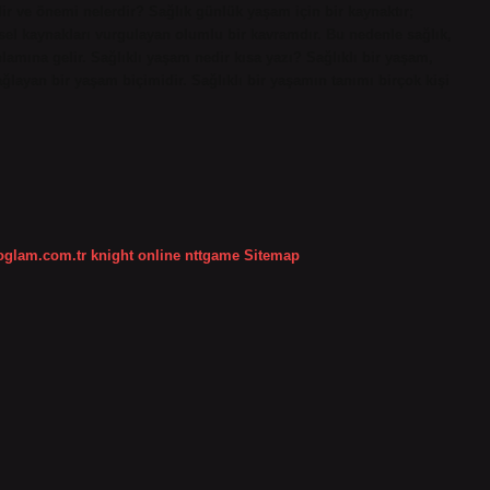
r ve önemi nelerdir? Sağlık günlük yaşam için bir kaynaktır;
şisel kaynakları vurgulayan olumlu bir kavramdır. Bu nedenle sağlık,
mına gelir. Sağlıklı yaşam nedir kısa yazı? Sağlıklı bir yaşam,
sağlayan bir yaşam biçimidir. Sağlıklı bir yaşamın tanımı birçok kişi
koglam.com.tr
knight online
nttgame
Sitemap