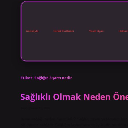
Anasayfa
Gizlilik Politikası
Yasal Uyarı
Hakkım
Etiket:
Sağlığın 3 şartı nedir
Sağlıklı Olmak Neden Ön
Tarih: Kasım 11, 2024
İnsan sağlığı neden önemlidir? Sağlık, insan yaşamının koru
bir öneme sahiptir. Sağlığın korunması ve iyileştirilmesinin ö