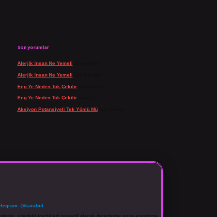
Son yorumlar
Alerjik Insan Ne Yemeli
için
admin
Alerjik Insan Ne Yemeli
için
Şengül
Eeg Ye Neden Tok Çekilir
için
admin
Eeg Ye Neden Tok Çekilir
için
Pala
Aksiyon Potansiyeli Tek Yönlü Mü
için
admin
elegram: @karabul
denle, sitedeki içerikleri proaktif olarak denetleme veya araştırma