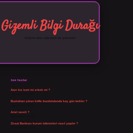
Gizemli Bilgi Durağı
Sırlarla dolu eğlenceli bir yolculuk!
Sidebar
vdcasino giriş
Son Yazılar
Azer kız ismi mi erkek mi ?
Ağustos 5, 2026
Buzluktan çıkan köfte buzdolabında kaç gün bekler ?
Ağustos 4, 2026
Ariel nereli ?
Ağustos 4, 2026
Ziraat Bankası kurum ödemeleri nasıl yapılır ?
Temmuz 29, 2026