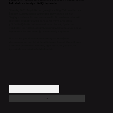
halindedir ve tavsiye niteliği taşımazlar.
Sitemiz, 5651 Sayılı Kanun gereğince Bilgi Teknolojileri ve
İletişim Kurumu (BTK) tarafından onaylanmış bir Yer
Sağlayıcı olarak hizmet vermektedir. Bu nedenle, sitedeki
içerikleri proaktif olarak denetleme veya araştırma
yükümlülüğümüz bulunmamaktadır. Ancak, üyelerimiz
yazdıkları içeriklerin sorumluluğunu taşımakta olup, siteye
üye olarak bu sorumluluğu kabul etmiş sayılırlar.
Hukuka ve yasal düzenlemelere aykırı olduğunu
düşündüğünüz içerikleri,
backlinkpanelicomtr@gmail.com
adresine bildirmeniz halinde, ilgili içerikler yasal süre
içerisinde sitemizden kaldırılacaktır.
Arama