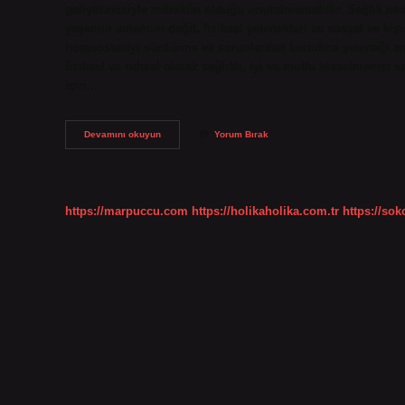
geliştirmesiyle mümkün olduğu unutulmamalıdır. Sağlık nedi
yaşamın anlamını değil, fiziksel yetenekleri ve sosyal ve ki
homeostaziyi sürdürme ve sorunlardan kurtulma yeteneği anla
fiziksel ve ruhsal olarak sağlıklı, iyi ve mutlu hissetmenizi 
için…
Sağlıklı
Devamını okuyun
Yorum Bırak
Olmak
Neden
Önemli
https://marpuccu.com
https://holikaholika.com.tr
https://so