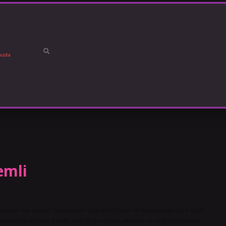
ızda
emli
nması ve yaşam kalitesinin iyileştirilmesi ve korunması için özel
ncelikle kişinin kendi sağlığına dikkat etmesi ve sağlık bilincini