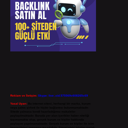
Reklam ve İletişim:
Skype: live:.cid.575569c608265c69
Yasal Uyarı:
Bu internet sitesi, herhangi bir marka, kurum
veya şahıs şirketi ile hiçbir bağlantısı bulunmamaktadır.
Sitede yalnızca kendi hazırladığımız makaleler
paylaşılmaktadır. Burada yer alan içerikler haber niteliği
taşımamakta olup, gerçek kurum ve kişiler hakkında
paylaşım yapılmamaktadır. Gerçek kurum ve kişiler ile isim
benzerlikleri tamamen tesadüfidir. Sitemizdeki bilgiler taslak