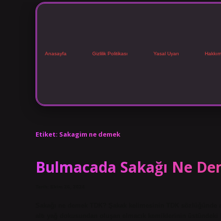
Anasayfa
Gizlilik Politikası
Yasal Uyarı
Hakkım
Etiket:
Sakagim ne demek
Bulmacada Sakağı Ne D
Tarih: Ekim 26, 2024
Sakağı ne demek TDK? Şakak kelimesinin TDK sözlüğünde an
altı yağ dokusundan oluşan elmacık kemiklerinin üstündeki b