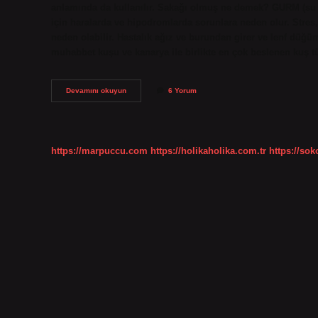
anlamında da kullanılır. Sakağı olmuş ne demek? GURM (su kov
için haralarda ve hipodromlarda sorunlara neden olur. Stres, 
neden olabilir. Hastalık ağız ve burundan girer ve lenf dü
muhabbet kuşu ve kanarya ile birlikte en çok beslenen kuş t
Bulmacada
Devamını okuyun
6 Yorum
Sakağı
Ne
Demek
https://marpuccu.com
https://holikaholika.com.tr
https://so