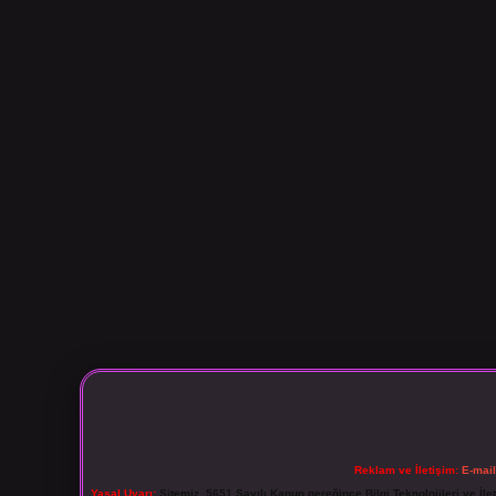
Reklam ve İletişim:
E-mai
Yasal Uyarı:
Sitemiz, 5651 Sayılı Kanun gereğince Bilgi Teknolojileri ve İl