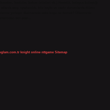
aları, havlular, bakım ürünleri vb.) Hastalık, kolayca bulaştığı
atlarda ateş, iştahsızlık, kilo kaybı ve nadir durumlarda ölüme
ğümlerine yerleşir. Bulmacada saka kuşu ne demek? Ülkemizde
ürlerinden biri olan…
koglam.com.tr
knight online
nttgame
Sitemap