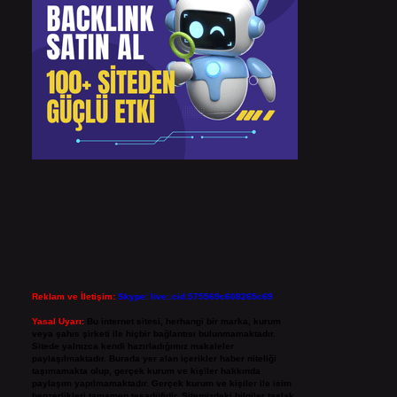
Reklam ve İletişim:
Skype: live:.cid.575569c608265c69
Yasal Uyarı:
Bu internet sitesi, herhangi bir marka, kurum
veya şahıs şirketi ile hiçbir bağlantısı bulunmamaktadır.
Sitede yalnızca kendi hazırladığımız makaleler
paylaşılmaktadır. Burada yer alan içerikler haber niteliği
taşımamakta olup, gerçek kurum ve kişiler hakkında
paylaşım yapılmamaktadır. Gerçek kurum ve kişiler ile isim
benzerlikleri tamamen tesadüfidir. Sitemizdeki bilgiler taslak