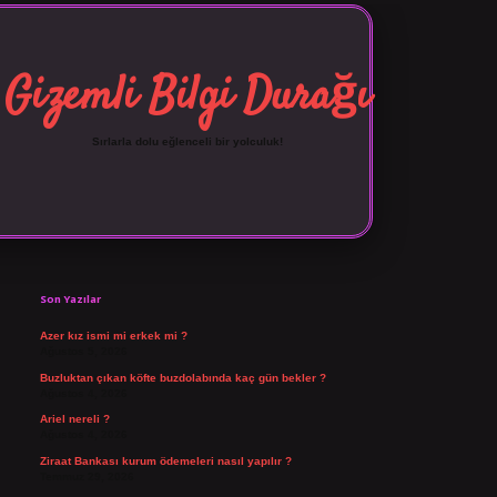
Gizemli Bilgi Durağı
Sırlarla dolu eğlenceli bir yolculuk!
Sidebar
vdcasino giriş
Son Yazılar
Azer kız ismi mi erkek mi ?
Ağustos 5, 2026
Buzluktan çıkan köfte buzdolabında kaç gün bekler ?
Ağustos 4, 2026
Ariel nereli ?
Ağustos 4, 2026
Ziraat Bankası kurum ödemeleri nasıl yapılır ?
Temmuz 29, 2026