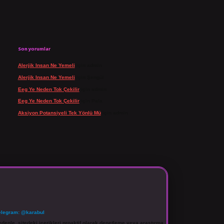
Son yorumlar
Alerjik Insan Ne Yemeli
için
admin
Alerjik Insan Ne Yemeli
için
Şengül
Eeg Ye Neden Tok Çekilir
için
admin
Eeg Ye Neden Tok Çekilir
için
Pala
Aksiyon Potansiyeli Tek Yönlü Mü
için
admin
elegram: @karabul
denle, sitedeki içerikleri proaktif olarak denetleme veya araştırma