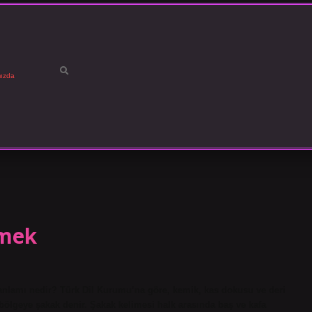
ızda
emek
lamı nedir? Türk Dil Kurumu’na göre, kemik, kas dokusu ve deri
ölgeye şakak denir. Şakak kelimesi halk arasında baş ve kafa