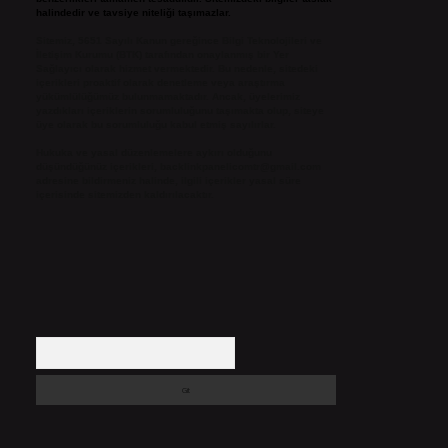
halindedir ve tavsiye niteliği taşımazlar.
Sitemiz, 5651 Sayılı Kanun gereğince Bilgi Teknolojileri ve
İletişim Kurumu (BTK) tarafından onaylanmış bir Yer
Sağlayıcı olarak hizmet vermektedir. Bu nedenle, sitedeki
içerikleri proaktif olarak denetleme veya araştırma
yükümlülüğümüz bulunmamaktadır. Ancak, üyelerimiz
yazdıkları içeriklerin sorumluluğunu taşımakta olup, siteye
üye olarak bu sorumluluğu kabul etmiş sayılırlar.
Hukuka ve yasal düzenlemelere aykırı olduğunu
düşündüğünüz içerikleri,
backlinkpanelicomtr@gmail.com
adresine bildirmeniz halinde, ilgili içerikler yasal süre
içerisinde sitemizden kaldırılacaktır.
Arama