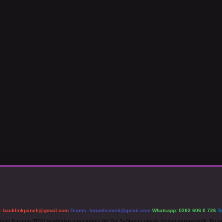
l:
backlinkpaneli@gmail.com
Teams:
forumhizmeti@gmail.com
Whatsapp: 0262 606 0 726
T
etişim Kurumu (BTK) tarafından onaylanmış bir Yer Sağlayıcı olarak hizmet vermektedir. Bu ne