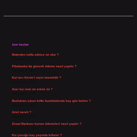
Sidebar
Son Yazılar
Noterden istifa edince ne olur ?
Ağustos 8, 2026
Fibabanka’da güvenli ödeme nasıl yapılır ?
Ağustos 6, 2026
Kur’an-ı Kerim’i niçin önemlidir ?
Ağustos 6, 2026
Azer kız ismi mi erkek mi ?
Ağustos 5, 2026
Buzluktan çıkan köfte buzdolabında kaç gün bekler ?
Ağustos 4, 2026
Ariel nereli ?
Ağustos 4, 2026
Ziraat Bankası kurum ödemeleri nasıl yapılır ?
Temmuz 29, 2026
Kız çocuğu kaç yaşında kıllanır ?