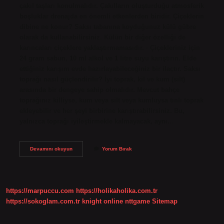
çakıl taşları konulmalıdır. Çakılların oluşturduğu atmosferik
boşluklar drenajda en önemli etkenlerden biridir. Çiçeklerin
dibine ne konur? Saksı tabanına koyduğunuz külü gübre
olarak da kullanabilirsiniz. Külün bir diğer özelliği de
karıncaları çiçeklere yaklaştırmamasıdır. · Çiçekleriniz için
24 gram sabun, 10 ml alkol ve 1 litre suyu karıştırın. Elde
ettiğiniz karışım evde hazırlayabileceğiniz bir ilaçtır. Saksı
toprağı nasıl güçlendirilir? İyi toprak, kil ve kum (silt)
arasında bir dengeye sahip olmalıdır. Mevcut bahçe
toprağınız killiyse, kum veya silt veya kumluysa tınlı toprak
ekleyebilir ve her şeyi birbirine karıştırabilirsiniz. Bu,
yalnızca toprağı iyileştirmekle kalmayacak, aynı…
Saksı
Devamını okuyun
Yorum Bırak
Dibine
Ne
Konur
https://marpuccu.com
https://holikaholika.com.tr
https://sokoglam.com.tr
knight online
nttgame
Sitemap