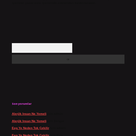
içerikler yasal süre içerisinde sitemizden kaldırılacaktır.
Arama
Son yorumlar
Alerjik Insan Ne Yemeli
için
admin
Alerjik Insan Ne Yemeli
için
Şengül
Eeg Ye Neden Tok Çekilir
için
admin
Eeg Ye Neden Tok Çekilir
için
Pala