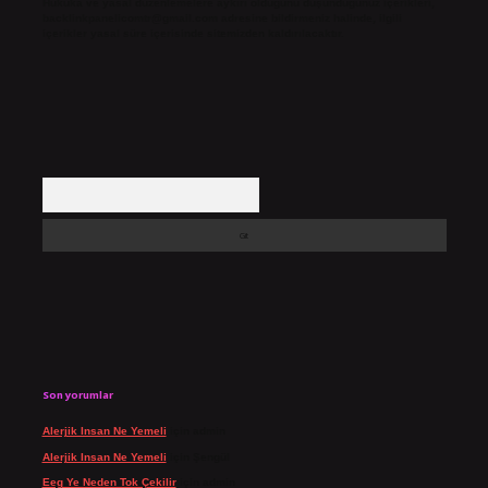
Hukuka ve yasal düzenlemelere aykırı olduğunu düşündüğünüz içerikleri,
backlinkpanelicomtr@gmail.com
adresine bildirmeniz halinde, ilgili
içerikler yasal süre içerisinde sitemizden kaldırılacaktır.
Arama
Son yorumlar
Alerjik Insan Ne Yemeli
için
admin
Alerjik Insan Ne Yemeli
için
Şengül
Eeg Ye Neden Tok Çekilir
için
admin