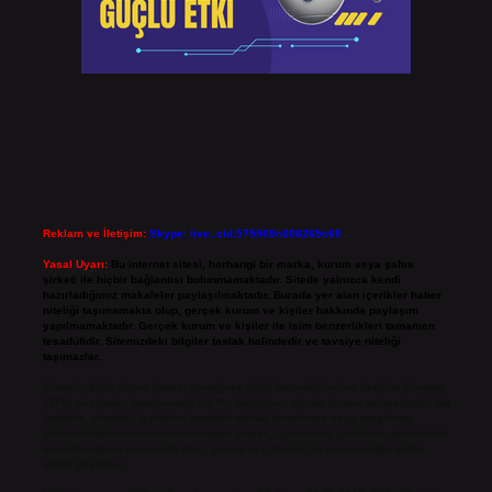
Reklam ve İletişim:
Skype: live:.cid.575569c608265c69
Yasal Uyarı:
Bu internet sitesi, herhangi bir marka, kurum veya şahıs
şirketi ile hiçbir bağlantısı bulunmamaktadır. Sitede yalnızca kendi
hazırladığımız makaleler paylaşılmaktadır. Burada yer alan içerikler haber
niteliği taşımamakta olup, gerçek kurum ve kişiler hakkında paylaşım
yapılmamaktadır. Gerçek kurum ve kişiler ile isim benzerlikleri tamamen
tesadüfidir. Sitemizdeki bilgiler taslak halindedir ve tavsiye niteliği
taşımazlar.
Sitemiz, 5651 Sayılı Kanun gereğince Bilgi Teknolojileri ve İletişim Kurumu
(BTK) tarafından onaylanmış bir Yer Sağlayıcı olarak hizmet vermektedir. Bu
nedenle, sitedeki içerikleri proaktif olarak denetleme veya araştırma
yükümlülüğümüz bulunmamaktadır. Ancak, üyelerimiz yazdıkları içeriklerin
sorumluluğunu taşımakta olup, siteye üye olarak bu sorumluluğu kabul
etmiş sayılırlar.