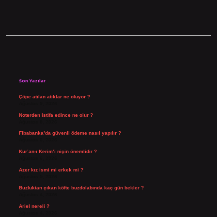
Sidebar
Son Yazılar
Çöpe atılan atıklar ne oluyor ?
Ağustos 9, 2026
Noterden istifa edince ne olur ?
Ağustos 8, 2026
Fibabanka’da güvenli ödeme nasıl yapılır ?
Ağustos 6, 2026
Kur’an-ı Kerim’i niçin önemlidir ?
Ağustos 6, 2026
Azer kız ismi mi erkek mi ?
Ağustos 5, 2026
Buzluktan çıkan köfte buzdolabında kaç gün bekler ?
Ağustos 4, 2026
Ariel nereli ?
Ağustos 4, 2026