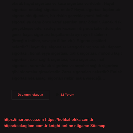
olarak hayat sigortası ve kaza sigortası verilebilir. Hayat
sigortası meblağ sigortası mıdır? Hayat sigortası toptan bir
sigorta olduğundan, bir riskin gerçekleşmesi halinde
sigortalıya daha önce kararlaştırılan tutar ödenir. Ancak risk
gerçekleşse bile, sözleşme kapsamı dışında kalan durumlar
genel hayat sigortası koşullarında ayrı ayrı listelenir
(örneğin intihar, savaşta ölüm vb.). Sigorta çeşitleri
nelerdir? Hayat dışı sigortalar kategorisine; zorunlu deprem
sigortası, konut eşya sigortası, trafik sigortası, motorlu taşıt
sigortası, özel sağlık sigortası, kaza sigortası, mal
sigortası, sorumluluk sigortası ve seyahat sağlık sigortası
gibi sigortalar girmektedir. Zarar sigortaları nelerdir? Emlak
sigortasında amaç, sigortalı riskin mala vereceği…
Meblağ
Devamını okuyun
12 Yorum
Sigortası
Ne
Demek
https://marpuccu.com
https://holikaholika.com.tr
https://sokoglam.com.tr
knight online
nttgame
Sitemap