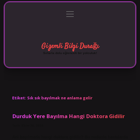
menüyü
Anasayfa
Gizlilik Politikası
Yasal Uyarı
aç
Hakkımızda
Gizemli Bilgi Durağı
Sırlarla dolu eğlenceli bir yolculuk!
Etiket:
Sık sık bayılmak ne anlama gelir
Durduk Yere Bayılma Hangi Doktora Gidilir
Tarih: Ekim 26, 2024
Ani bayılmada hangi doktora gidilir? Bu nedenle hastalarda