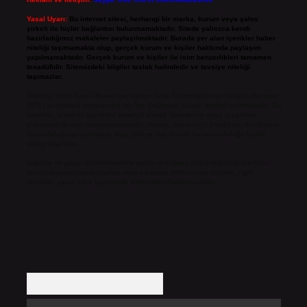
Yasal Uyarı:
Bu internet sitesi, herhangi bir marka, kurum veya şahıs
şirketi ile hiçbir bağlantısı bulunmamaktadır. Sitede yalnızca kendi
hazırladığımız makaleler paylaşılmaktadır. Burada yer alan içerikler haber
niteliği taşımamakta olup, gerçek kurum ve kişiler hakkında paylaşım
yapılmamaktadır. Gerçek kurum ve kişiler ile isim benzerlikleri tamamen
tesadüfidir. Sitemizdeki bilgiler taslak halindedir ve tavsiye niteliği
taşımazlar.
Sitemiz, 5651 Sayılı Kanun gereğince Bilgi Teknolojileri ve İletişim Kurumu
(BTK) tarafından onaylanmış bir Yer Sağlayıcı olarak hizmet vermektedir. Bu
nedenle, sitedeki içerikleri proaktif olarak denetleme veya araştırma
yükümlülüğümüz bulunmamaktadır. Ancak, üyelerimiz yazdıkları içeriklerin
sorumluluğunu taşımakta olup, siteye üye olarak bu sorumluluğu kabul
etmiş sayılırlar.
Hukuka ve yasal düzenlemelere aykırı olduğunu düşündüğünüz içerikleri,
backlinkpanelicomtr@gmail.com
adresine bildirmeniz halinde, ilgili
içerikler yasal süre içerisinde sitemizden kaldırılacaktır.
Arama