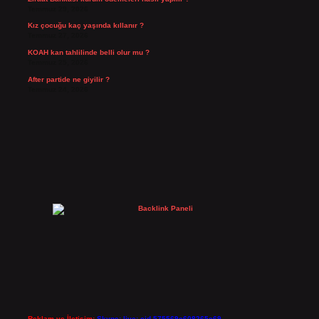
Temmuz 29, 2026
Kız çocuğu kaç yaşında kıllanır ?
Temmuz 27, 2026
KOAH kan tahlilinde belli olur mu ?
Temmuz 25, 2026
After partide ne giyilir ?
Temmuz 24, 2026
Reklam ve İletişim:
Skype: live:.cid.575569c608265c69