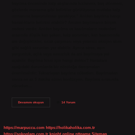
bayılma öncesinde kalp atışlarında hızlanma, baş dönmesi,
gözlerde morarma gibi belirtiler görülüyorsa mutlaka kalp
uzmanına başvurulması gerekiyor.” Aniden bayılma hangi
hastalıkların belirtisi olabilir? Aniden bayılmanın birçok
nedeni vardır. Aniden bayılma ve kasılmaların nedenleri
arasında düşük kan şekeri, kalp sorunları, kan basıncında
ani değişiklikler, sıcak çarpması veya yetersiz oksijen alımı
gibi sağlık sorunları yer alabilir. Ayrıca stres, aşırı
yorgunluk, açlık veya susuzluk da ani bayılmaya yol
açabilir. Bayılma hissi için hangi doktor? Hastalara
aşağıdaki durumlarda bir nöroloğa danışmaları
önerilmelidir: Tekrarlayan bayılma nöbetleri. Bayılmadan
sonra en az 5 dakika süren konfüzyon. Bayılma sırasında
vücudun…
Durduk
Devamını okuyun
14 Yorum
Yere
Bayılma
Hangi
Doktora
Gidilir
https://marpuccu.com
https://holikaholika.com.tr
https://sokoglam.com.tr
knight online
nttgame
Sitemap