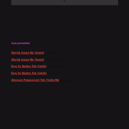
Son yorumlar
Alerjik Insan Ne Yemeli
için
admin
Alerjik Insan Ne Yemeli
için
Şengül
Eeg Ye Neden Tok Çekilir
için
admin
Eeg Ye Neden Tok Çekilir
için
Pala
Aksiyon Potansiyeli Tek Yönlü Mü
için
admin