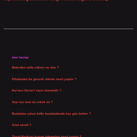
Sidebar
Son Yazılar
Noterden istifa edince ne olur ?
Ağustos 8, 2026
Fibabanka’da güvenli ödeme nasıl yapılır ?
Ağustos 6, 2026
Kur’an-ı Kerim’i niçin önemlidir ?
Ağustos 6, 2026
Azer kız ismi mi erkek mi ?
Ağustos 5, 2026
Buzluktan çıkan köfte buzdolabında kaç gün bekler ?
Ağustos 4, 2026
Ariel nereli ?
Ağustos 4, 2026
Ziraat Bankası kurum ödemeleri nasıl yapılır ?