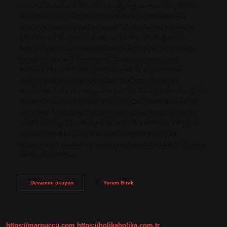
anlamı Demokrasi ilkesini en çağdaş ve mantıklı şekilde
uygulayan yönetim biçimi cumhuriyettir. Cumhuriyet
düşünce özgürlüğünü savunur. Türkiye hangi sistemle
yönetiliyor? Başkanlık sistemi, Türkiye’de başkanlık
hükümet sistemi olarak da bilinir. 2017 referandumunda
kabul edilen ve 9 Temmuz 2018’de uygulanmasına
başlanan bu sistemde, yürütme yetkisi ve görevleri
Anayasa ve yasalara uygun olarak Cumhurbaşkanı
tarafından kullanılır ve yerine getirilir. Türkiye Cumhuriyeti
neyle yönetiliyor? Yürütme organı; Cumhuriyet rejimiyle
yönetilen Türkiye’de Cumhurbaşkanı devletin başıdır. Bu
sıfatla Türkiye Cumhuriyeti’ni ve Türk milletinin birliğini
temsil eder; Anayasa’nın uygulanmasını ve devlet
organlarının düzenli ve uyumlu çalışmasını sağlar. Ülkemiz
ne ile yönetilir?…
Türkiye
Devamını okuyun
Yorum Bırak
Hangi
Yönetim
Şeklini
Kullanıyor
https://marpuccu.com
https://holikaholika.com.tr