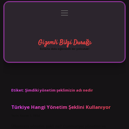
menüyü
Anasayfa
Gizlilik Politikası
Yasal Uyarı
aç
Hakkımızda
Gizemli Bilgi Durağı
Sırlarla dolu eğlenceli bir yolculuk!
Etiket:
Şimdiki yönetim şeklimizin adı nedir
Türkiye Hangi Yönetim Şeklini Kullanıyor
Tarih: Kasım 7, 2024
Ülkemizin yönetim şekli ne? Cumhuriyet yönetimi ve