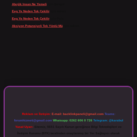
Alerjik Insan Ne Yemeli
için
Şengül
Eeg Ye Neden Tok Çekilir
için
admin
Eeg Ye Neden Tok Çekilir
için
Pala
Aksiyon Potansiyeli Tek Yönlü Mü
için
admin
 giriş
Reklam ve İletişim:
E-mail:
backlinkpaneli@gmail.com
Teams:
forumhizmeti@gmail.com
Whatsapp: 0262 606 0 726
Telegram: @karabul
Yasal Uyarı:
Sitemiz, 5651 Sayılı Kanun gereğince Bilgi Teknolojileri ve
İletişim Kurumu (BTK) tarafından onaylanmış bir Yer Sağlayıcı olarak