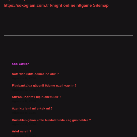
https://sokoglam.com.tr
knight online
nttgame
Sitemap
Sidebar
Son Yazılar
Noterden istifa edince ne olur ?
Ağustos 8, 2026
Fibabanka’da güvenli ödeme nasıl yapılır ?
Ağustos 6, 2026
Kur’an-ı Kerim’i niçin önemlidir ?
Ağustos 6, 2026
Azer kız ismi mi erkek mi ?
Ağustos 5, 2026
Buzluktan çıkan köfte buzdolabında kaç gün bekler ?
Ağustos 4, 2026
Ariel nereli ?
Ağustos 4, 2026