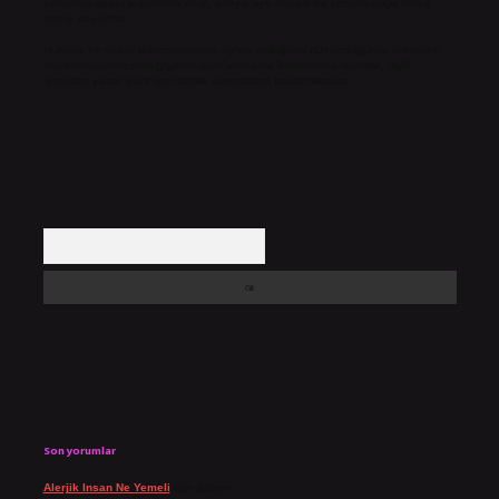
sorumluluğunu taşımakta olup, siteye üye olarak bu sorumluluğu kabul
etmiş sayılırlar.
Hukuka ve yasal düzenlemelere aykırı olduğunu düşündüğünüz içerikleri,
backlinkpanelicomtr@gmail.com
adresine bildirmeniz halinde, ilgili
içerikler yasal süre içerisinde sitemizden kaldırılacaktır.
Arama
Son yorumlar
Alerjik Insan Ne Yemeli
için
admin