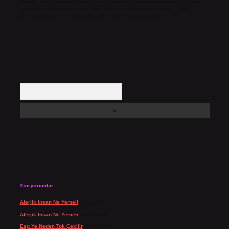
Hukuka ve yasal düzenlemelere aykırı olduğunu düşündüğünüz içerikleri,
backlinkpanelicomtr@gmail.com
adresine bildirmeniz halinde, ilgili
içerikler yasal süre içerisinde sitemizden kaldırılacaktır.
Arama
Son yorumlar
Alerjik Insan Ne Yemeli
için
admin
Alerjik Insan Ne Yemeli
için
Şengül
Eeg Ye Neden Tok Çekilir
için
admin