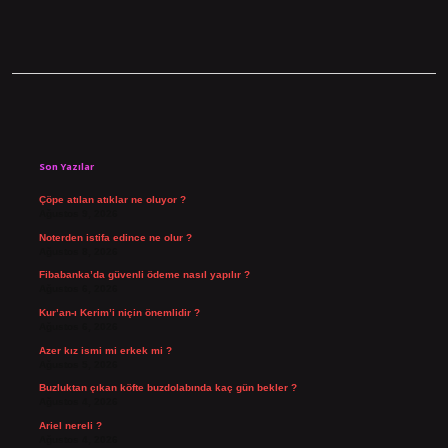
Sidebar
Son Yazılar
Çöpe atılan atıklar ne oluyor ?
Ağustos 9, 2026
Noterden istifa edince ne olur ?
Ağustos 8, 2026
Fibabanka’da güvenli ödeme nasıl yapılır ?
Ağustos 6, 2026
Kur’an-ı Kerim’i niçin önemlidir ?
Ağustos 6, 2026
Azer kız ismi mi erkek mi ?
Ağustos 5, 2026
Buzluktan çıkan köfte buzdolabında kaç gün bekler ?
Ağustos 4, 2026
Ariel nereli ?
Ağustos 4, 2026