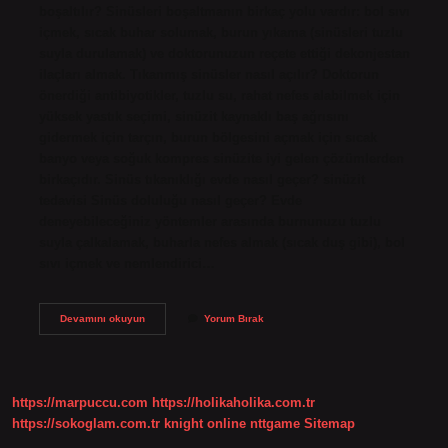
boşaltılır? Sinüsleri boşaltmanın birkaç yolu vardır: bol sıvı
içmek, sıcak buhar solumak, burun yıkama (sinüsleri tuzlu
suyla durulamak) ve doktorunuzun reçete ettiği dekonjestan
ilaçları almak. Tıkanmış sinüsler nasıl açılır? Doktorun
önerdiği antibiyotikler, tuzlu su, rahat nefes alabilmek için
yüksek yastık seçimi, sinüzit kaynaklı baş ağrısını
gidermek için tarçın, burun bölgesini açmak için sıcak
banyo veya soğuk kompres sinüzite iyi gelen çözümlerden
birkaçıdır. Sinüs tıkanıklığı evde nasıl geçer? sinüzit
tedavisi Sinüs doluluğu nasıl geçer? Evde
deneyebileceğiniz yöntemler arasında burnunuzu tuzlu
suyla çalkalamak, buharla nefes almak (sıcak duş gibi), bol
sıvı içmek ve nemlendirici…
Sinüs
Devamını okuyun
Yorum Bırak
Tıkanıklığı
Nasıl
Açılır
https://marpuccu.com
https://holikaholika.com.tr
https://sokoglam.com.tr
knight online
nttgame
Sitemap