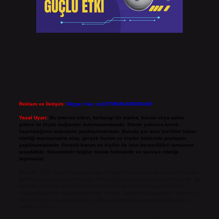
Reklam ve İletişim:
Skype: live:.cid.575569c608265c69
Yasal Uyarı:
Bu internet sitesi, herhangi bir marka, kurum veya şahıs
şirketi ile hiçbir bağlantısı bulunmamaktadır. Sitede yalnızca kendi
hazırladığımız makaleler paylaşılmaktadır. Burada yer alan içerikler haber
niteliği taşımamakta olup, gerçek kurum ve kişiler hakkında paylaşım
yapılmamaktadır. Gerçek kurum ve kişiler ile isim benzerlikleri tamamen
tesadüfidir. Sitemizdeki bilgiler taslak halindedir ve tavsiye niteliği
taşımazlar.
Sitemiz, 5651 Sayılı Kanun gereğince Bilgi Teknolojileri ve İletişim Kurumu
(BTK) tarafından onaylanmış bir Yer Sağlayıcı olarak hizmet vermektedir. Bu
nedenle, sitedeki içerikleri proaktif olarak denetleme veya araştırma
yükümlülüğümüz bulunmamaktadır. Ancak, üyelerimiz yazdıkları içeriklerin
sorumluluğunu taşımakta olup, siteye üye olarak bu sorumluluğu kabul
etmiş sayılırlar.