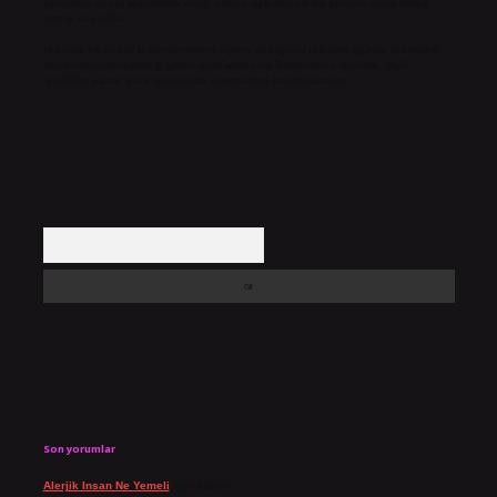
sorumluluğunu taşımakta olup, siteye üye olarak bu sorumluluğu kabul
etmiş sayılırlar.
Hukuka ve yasal düzenlemelere aykırı olduğunu düşündüğünüz içerikleri,
backlinkpanelicomtr@gmail.com
adresine bildirmeniz halinde, ilgili
içerikler yasal süre içerisinde sitemizden kaldırılacaktır.
Arama
Son yorumlar
Alerjik Insan Ne Yemeli
için
admin