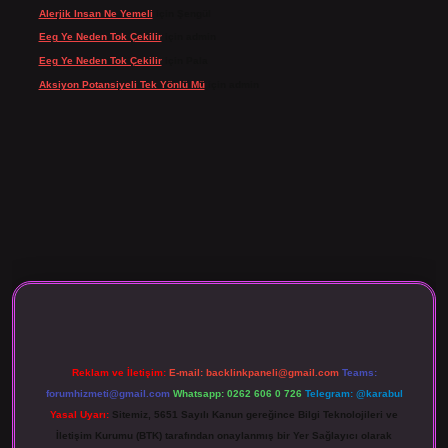
Alerjik Insan Ne Yemeli
için
Şengül
Eeg Ye Neden Tok Çekilir
için
admin
Eeg Ye Neden Tok Çekilir
için
Pala
Aksiyon Potansiyeli Tek Yönlü Mü
için
admin
 giriş
Reklam ve İletişim:
E-mail:
backlinkpaneli@gmail.com
Teams:
forumhizmeti@gmail.com
Whatsapp: 0262 606 0 726
Telegram: @karabul
Yasal Uyarı:
Sitemiz, 5651 Sayılı Kanun gereğince Bilgi Teknolojileri ve
İletişim Kurumu (BTK) tarafından onaylanmış bir Yer Sağlayıcı olarak