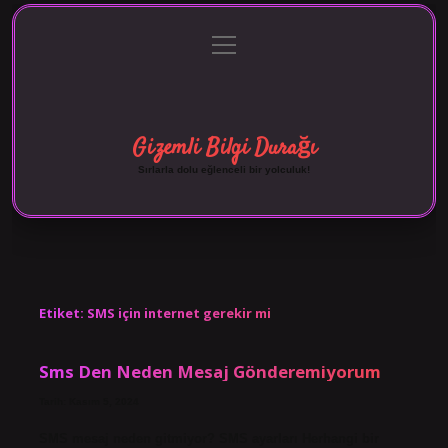
menüyü
Anasayfa
Gizlilik Politikası
Yasal Uyarı
aç
Hakkımızda
Gizemli Bilgi Durağı
Sırlarla dolu eğlenceli bir yolculuk!
Etiket:
SMS için internet gerekir mi
Sms Den Neden Mesaj Gönderemiyorum
Tarih: Kasım 5, 2024
SMS mesaj neden gitmiyor? SMS ayarları Herhangi bir