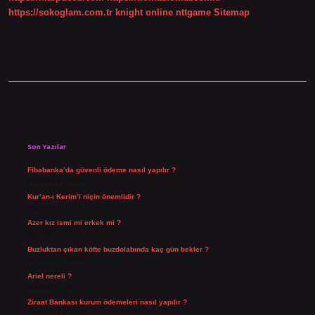
https://sokoglam.com.tr
knight online
nttgame
Sitemap
Sidebar
Son Yazılar
Fibabanka’da güvenli ödeme nasıl yapılır ?
Ağustos 6, 2026
Kur’an-ı Kerim’i niçin önemlidir ?
Ağustos 6, 2026
Azer kız ismi mi erkek mi ?
Ağustos 5, 2026
Buzluktan çıkan köfte buzdolabında kaç gün bekler ?
Ağustos 4, 2026
Ariel nereli ?
Ağustos 4, 2026
Ziraat Bankası kurum ödemeleri nasıl yapılır ?
Temmuz 29, 2026