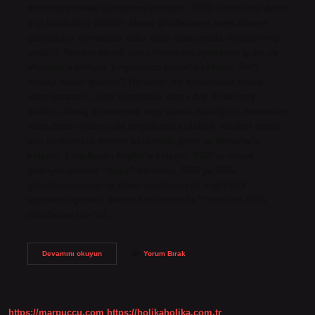
numaraya mesaj gönderemiyorsanız, SMS hizmetiniz devre
dışı bırakılmış olabilir. Mesaj göndermeye veya almaya
çalıştığınız numaralar daha önce cihazınızda engellenmiş
olabilir. Kontrol etmek için cihazınızın ayarlarına gidin ve
Mesajlar’a tıklayın. Engellenen kişiler’e tıklayın. SMS
mesajı neden gelmez? Herhangi bir numaradan mesaj
alamıyorsanız, SMS hizmetiniz devre dışı bırakılmış
olabilir. Mesaj göndermek veya almak istediğiniz numaralar
daha önce cihazınızda engellenmiş olabilir. Kontrol etmek
için cihazınızın Ayarlar bölümüne gidin ve Mesajlar’a
tıklayın. Engellenen Kişiler’e tıklayın. 9520’ye mesaj
gitmiyor neden? “Hayır” derseniz, 9520’ye SMS
gönderemezsiniz ve cihaz ayarlarınızda değişiklik
yapmanız gerekir. Android cihazınızda “Premium SMS
Gönderme İzni”ni…
Sms
Devamını okuyun
Yorum Bırak
Den
Neden
Mesaj
Gönderemiyorum
https://marpuccu.com
https://holikaholika.com.tr