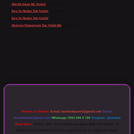
Alerjik Insan Ne Yemeli
için
Şengül
Eeg Ye Neden Tok Çekilir
için
admin
Eeg Ye Neden Tok Çekilir
için
Pala
Aksiyon Potansiyeli Tek Yönlü Mü
için
admin
o giriş
Reklam ve İletişim:
E-mail:
backlinkpaneli@gmail.com
Teams:
forumhizmeti@gmail.com
Whatsapp: 0262 606 0 726
Telegram: @karabul
Yasal Uyarı:
Sitemiz, 5651 Sayılı Kanun gereğince Bilgi Teknolojileri ve
İletişim Kurumu (BTK) tarafından onaylanmış bir Yer Sağlayıcı olarak