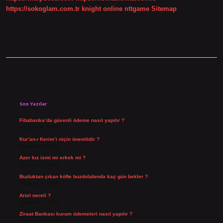
https://sokoglam.com.tr
knight online
nttgame
Sitemap
Sidebar
Son Yazılar
Fibabanka’da güvenli ödeme nasıl yapılır ?
Ağustos 6, 2026
Kur’an-ı Kerim’i niçin önemlidir ?
Ağustos 6, 2026
Azer kız ismi mi erkek mi ?
Ağustos 5, 2026
Buzluktan çıkan köfte buzdolabında kaç gün bekler ?
Ağustos 4, 2026
Ariel nereli ?
Ağustos 4, 2026
Ziraat Bankası kurum ödemeleri nasıl yapılır ?
Temmuz 29, 2026