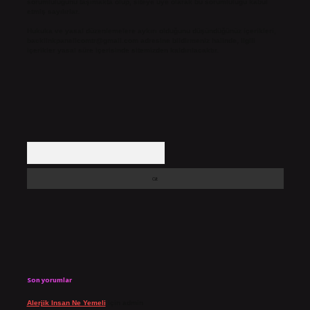
sorumluluğunu taşımakta olup, siteye üye olarak bu sorumluluğu kabul
etmiş sayılırlar.
Hukuka ve yasal düzenlemelere aykırı olduğunu düşündüğünüz içerikleri,
backlinkpanelicomtr@gmail.com
adresine bildirmeniz halinde, ilgili
içerikler yasal süre içerisinde sitemizden kaldırılacaktır.
Arama
Son yorumlar
Alerjik Insan Ne Yemeli
için
admin