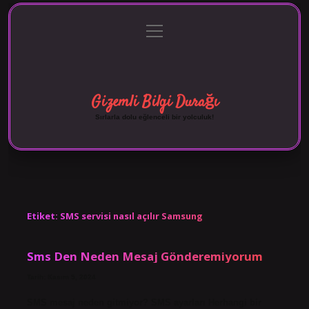
menüyü
Anasayfa
Gizlilik Politikası
Yasal Uyarı
aç
Hakkımızda
Gizemli Bilgi Durağı
Sırlarla dolu eğlenceli bir yolculuk!
Etiket:
SMS servisi nasıl açılır Samsung
Sms Den Neden Mesaj Gönderemiyorum
Tarih: Kasım 5, 2024
SMS mesaj neden gitmiyor? SMS ayarları Herhangi bir