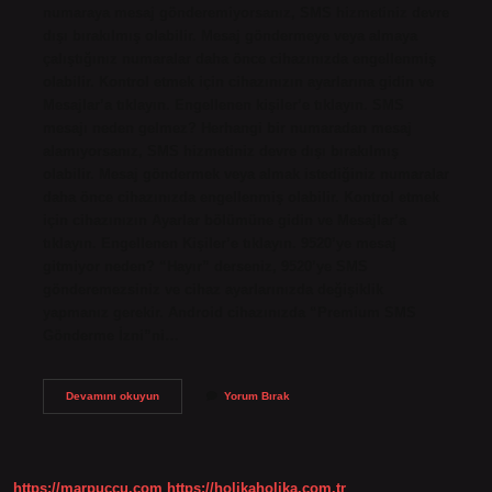
numaraya mesaj gönderemiyorsanız, SMS hizmetiniz devre
dışı bırakılmış olabilir. Mesaj göndermeye veya almaya
çalıştığınız numaralar daha önce cihazınızda engellenmiş
olabilir. Kontrol etmek için cihazınızın ayarlarına gidin ve
Mesajlar’a tıklayın. Engellenen kişiler’e tıklayın. SMS
mesajı neden gelmez? Herhangi bir numaradan mesaj
alamıyorsanız, SMS hizmetiniz devre dışı bırakılmış
olabilir. Mesaj göndermek veya almak istediğiniz numaralar
daha önce cihazınızda engellenmiş olabilir. Kontrol etmek
için cihazınızın Ayarlar bölümüne gidin ve Mesajlar’a
tıklayın. Engellenen Kişiler’e tıklayın. 9520’ye mesaj
gitmiyor neden? “Hayır” derseniz, 9520’ye SMS
gönderemezsiniz ve cihaz ayarlarınızda değişiklik
yapmanız gerekir. Android cihazınızda “Premium SMS
Gönderme İzni”ni…
Sms
Devamını okuyun
Yorum Bırak
Den
Neden
Mesaj
Gönderemiyorum
https://marpuccu.com
https://holikaholika.com.tr