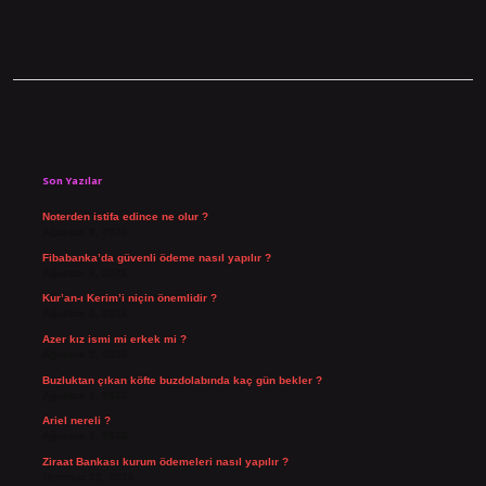
Sidebar
Son Yazılar
Noterden istifa edince ne olur ?
Ağustos 8, 2026
Fibabanka’da güvenli ödeme nasıl yapılır ?
Ağustos 6, 2026
Kur’an-ı Kerim’i niçin önemlidir ?
Ağustos 6, 2026
Azer kız ismi mi erkek mi ?
Ağustos 5, 2026
Buzluktan çıkan köfte buzdolabında kaç gün bekler ?
Ağustos 4, 2026
Ariel nereli ?
Ağustos 4, 2026
Ziraat Bankası kurum ödemeleri nasıl yapılır ?
Temmuz 29, 2026