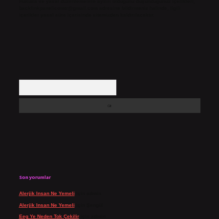
Hukuka ve yasal düzenlemelere aykırı olduğunu düşündüğünüz içerikleri,
backlinkpanelicomtr@gmail.com
adresine bildirmeniz halinde, ilgili
içerikler yasal süre içerisinde sitemizden kaldırılacaktır.
Arama
Son yorumlar
Alerjik Insan Ne Yemeli
için
admin
Alerjik Insan Ne Yemeli
için
Şengül
Eeg Ye Neden Tok Çekilir
için
admin