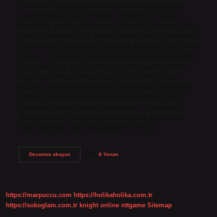
Aralık 2023 itibarıyla hâlâ BM tarafından en az gelişmiş
ülkeler listesinde yer almaktadır: Afganistan, Angola,
Bangladeş, Benin, Burkina Faso, Burundi, Kamboçya, Orta
Afrika Cumhuriyeti, Çad, Komor Adaları, Kongo Demokratik
Cumhuriyeti, Cibuti, Eritre , Etiyopya, Gambiya, Gine, Gine-
Bissau, … Aşağıdaki 45 ülke Aralık 2023 itibarıyla hâlâ BM
tarafından en az gelişmiş ülkeler olarak listelenmektedir:
Afganistan, Angola, Bangladeş, Benin, Burkina Faso,
Burundi, Kamboçya, Orta Afrika Cumhuriyet, Çad, Komor
Adaları, Demokratik Kongo Cumhuriyeti, Cibuti, Eritre,
Etiyopya, Gambiya, Gine, Gine-Bissau, … Gelişmemiş
ülkeye ne denir? Birleşmiş Milletler’e göre, kişi başına
düşen milli gelir, kalkınma düzeyinin temel…
Az
Devamını okuyun
8 Yorum
Gelişmiş
Ülkeler
Nerelerdir
https://marpuccu.com
https://holikaholika.com.tr
https://sokoglam.com.tr
knight online
nttgame
Sitemap