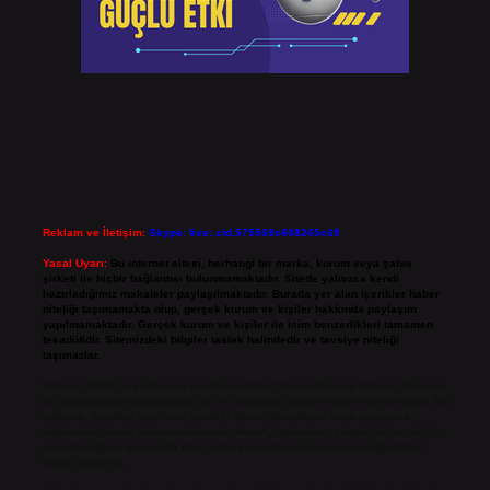
Reklam ve İletişim:
Skype: live:.cid.575569c608265c69
Yasal Uyarı:
Bu internet sitesi, herhangi bir marka, kurum veya şahıs
şirketi ile hiçbir bağlantısı bulunmamaktadır. Sitede yalnızca kendi
hazırladığımız makaleler paylaşılmaktadır. Burada yer alan içerikler haber
niteliği taşımamakta olup, gerçek kurum ve kişiler hakkında paylaşım
yapılmamaktadır. Gerçek kurum ve kişiler ile isim benzerlikleri tamamen
tesadüfidir. Sitemizdeki bilgiler taslak halindedir ve tavsiye niteliği
taşımazlar.
Sitemiz, 5651 Sayılı Kanun gereğince Bilgi Teknolojileri ve İletişim Kurumu
(BTK) tarafından onaylanmış bir Yer Sağlayıcı olarak hizmet vermektedir. Bu
nedenle, sitedeki içerikleri proaktif olarak denetleme veya araştırma
yükümlülüğümüz bulunmamaktadır. Ancak, üyelerimiz yazdıkları içeriklerin
sorumluluğunu taşımakta olup, siteye üye olarak bu sorumluluğu kabul
etmiş sayılırlar.