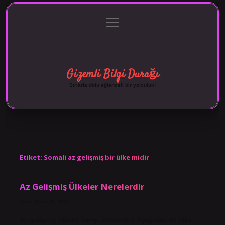
menüyü
Anasayfa
Gizlilik Politikası
Yasal Uyarı
aç
Hakkımızda
Gizemli Bilgi Durağı
Sırlarla dolu eğlenceli bir yolculuk!
Etiket:
Somali az gelişmiş bir ülke midir
Az Gelişmiş Ülkeler Nerelerdir
Tarih: Ekim 26, 2024
Az gelişmiş ülkeler hangi ülkelerdir? Aşağıdaki 45 ülke