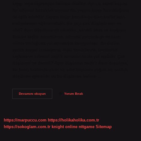
kaygı veya depresyon belirtisi olabilir. Ayrıca, kendi başına
bir zihinsel bozukluk olmasa da, yaygın kaygı bozukluğuna
da eşlik edebilir. Yaygın kaygı bozukluğu olan kişiler aşırı
endişelenme eğilimindedir. Bir şeyi çok düşünürsem ne
olur? Aşırı düşünmenin zararları, sürekli stres ve kaygının
fiziksel sağlık sorunlarına, zihinsel yorgunluğa ve karar
verme zorluğuna yol açmasıyla belirginleşir. Bu durum
ayrıca sosyal izolasyona, ilişki sorunlarına, üretkenlik
kaybına ve zihinsel sağlık sorunlarına da yol açabilir. Çok
düşünme ne demek? Aşırı düşünme nedir? Aşırı düşünme,
bir konu hakkında uzun bir süre boyunca yoğun bir şekilde
düşünme eylemidir ve bu düşünme halinin…
Aşırı
Devamını okuyun
Yorum Bırak
Düşünmeye
Ne
Denir
https://marpuccu.com
https://holikaholika.com.tr
https://sokoglam.com.tr
knight online
nttgame
Sitemap