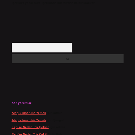
içerikler yasal süre içerisinde sitemizden kaldırılacaktır.
Arama
Son yorumlar
Alerjik Insan Ne Yemeli
için
admin
Alerjik Insan Ne Yemeli
için
Şengül
Eeg Ye Neden Tok Çekilir
için
admin
Eeg Ye Neden Tok Çekilir
için
Pala