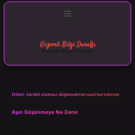
menüyü
Anasayfa
Gizlilik Politikası
Yasal Uyarı
aç
Hakkımızda
Gizemli Bilgi Durağı
Sırlarla dolu eğlenceli bir yolculuk!
Etiket:
Sürekli olumsuz düşünmekten nasıl kurtulurum
Aşırı Düşünmeye Ne Denir
Tarih: Kasım 21, 2024
Sürekli düşünmek neye işarettir? Aşırı düşünme; Stres,