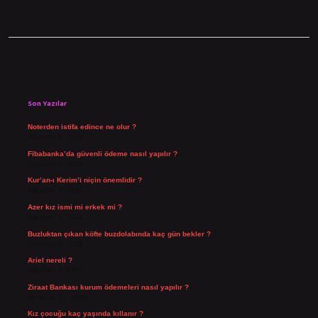
Sidebar
Son Yazılar
Noterden istifa edince ne olur ?
Ağustos 8, 2026
Fibabanka’da güvenli ödeme nasıl yapılır ?
Ağustos 6, 2026
Kur’an-ı Kerim’i niçin önemlidir ?
Ağustos 6, 2026
Azer kız ismi mi erkek mi ?
Ağustos 5, 2026
Buzluktan çıkan köfte buzdolabında kaç gün bekler ?
Ağustos 4, 2026
Ariel nereli ?
Ağustos 4, 2026
Ziraat Bankası kurum ödemeleri nasıl yapılır ?
Temmuz 29, 2026
Kız çocuğu kaç yaşında kıllanır ?