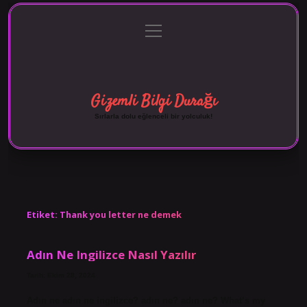
menüyü
Anasayfa
Gizlilik Politikası
Yasal Uyarı
aç
Hakkımızda
Gizemli Bilgi Durağı
Sırlarla dolu eğlenceli bir yolculuk!
Etiket:
Thank you letter ne demek
Adın Ne Ingilizce Nasıl Yazılır
Tarih: Ekim 28, 2024
Adın ne adın ne ingilizce? adın ne? adın ne? What’s my