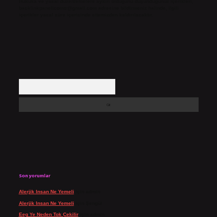
Hukuka ve yasal düzenlemelere aykırı olduğunu düşündüğünüz içerikleri,
backlinkpanelicomtr@gmail.com
adresine bildirmeniz halinde, ilgili
içerikler yasal süre içerisinde sitemizden kaldırılacaktır.
Arama
Son yorumlar
Alerjik Insan Ne Yemeli
için
admin
Alerjik Insan Ne Yemeli
için
Şengül
Eeg Ye Neden Tok Çekilir
için
admin