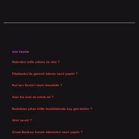
Sidebar
Son Yazılar
Noterden istifa edince ne olur ?
Ağustos 8, 2026
Fibabanka’da güvenli ödeme nasıl yapılır ?
Ağustos 6, 2026
Kur’an-ı Kerim’i niçin önemlidir ?
Ağustos 6, 2026
Azer kız ismi mi erkek mi ?
Ağustos 5, 2026
Buzluktan çıkan köfte buzdolabında kaç gün bekler ?
Ağustos 4, 2026
Ariel nereli ?
Ağustos 4, 2026
Ziraat Bankası kurum ödemeleri nasıl yapılır ?
Temmuz 29, 2026