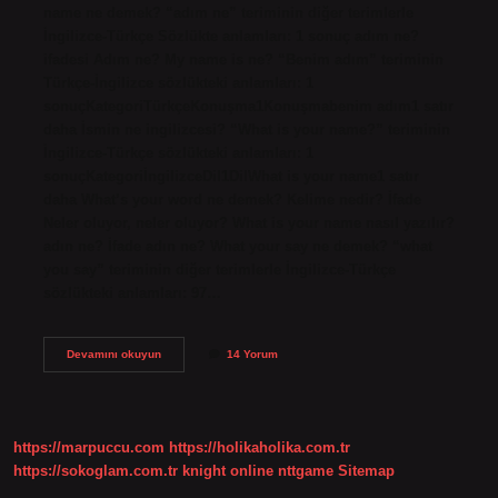
name ne demek? “adım ne” teriminin diğer terimlerle
İngilizce-Türkçe Sözlükte anlamları: 1 sonuç adım ne?
ifadesi Adım ne? My name is ne? “Benim adım” teriminin
Türkçe-İngilizce sözlükteki anlamları: 1
sonuçKategoriTürkçeKonuşma1Konuşmabenim adım1 satır
daha İsmin ne ingilizcesi? “What is your name?” teriminin
İngilizce-Türkçe sözlükteki anlamları: 1
sonuçKategoriİngilizceDil1DilWhat is your name1 satır
daha What’s your word ne demek? Kelime nedir? İfade
Neler oluyor, neler oluyor? What is your name nasıl yazılır?
adın ne? İfade adın ne? What your say ne demek? “what
you say” teriminin diğer terimlerle İngilizce-Türkçe
sözlükteki anlamları: 97…
Adın
Devamını okuyun
14 Yorum
Ne
Ingilizce
Nasıl
Yazılır
https://marpuccu.com
https://holikaholika.com.tr
https://sokoglam.com.tr
knight online
nttgame
Sitemap