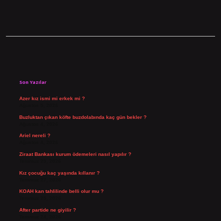
Sidebar
Son Yazılar
Azer kız ismi mi erkek mi ?
Ağustos 5, 2026
Buzluktan çıkan köfte buzdolabında kaç gün bekler ?
Ağustos 4, 2026
Ariel nereli ?
Ağustos 4, 2026
Ziraat Bankası kurum ödemeleri nasıl yapılır ?
Temmuz 29, 2026
Kız çocuğu kaç yaşında kıllanır ?
Temmuz 27, 2026
KOAH kan tahlilinde belli olur mu ?
Temmuz 25, 2026
After partide ne giyilir ?
Temmuz 24, 2026