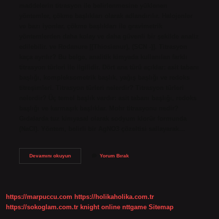
maddelerin titrasyon ile belirlenmesine yüklenen
yöntemler, çökme başlıkları olarak adlandırılır. Halojenler
ve bazı iyonlar, çökme başlıkları ile gravimetrik
yöntemlerden daha kolay ve daha güvenli bir şekilde analiz
edilebilir. ve Rodanure [(Thiosianur), (SCN -)]. Titrasyon
kaça ayrılır? Bu belge, analitik kimyada kullanılan farklı
titrasyon türleri ile ilgilidir. Dört ana türü açıklar: asit tabanı
başlığı, kompleksometrik başlık, yağış başlığı ve redoks
titreşimleri. Titrasyon türleri nelerdir? Titrasyon türleri
nelerdir? Üç temel başlık vardır: asit tabanı başlığı, redoks
başlığı ve karmaşık başlıklar. Mohr titrasyonu nedir?
Gıdalarda tuz kimyasal olarak sodyum klorür formunda
(NaCl). Yöntem, belirli bir AgNO3 çözeltisi sallayarak…
Çöktürme
Devamını okuyun
Yorum Bırak
Titrasyonları
Kaça
Ayrılır
https://marpuccu.com
https://holikaholika.com.tr
https://sokoglam.com.tr
knight online
nttgame
Sitemap