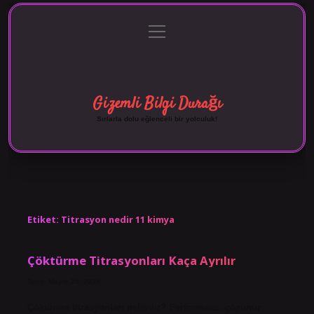
menüyü
Anasayfa
Gizlilik Politikası
Yasal Uyarı
aç
Hakkımızda
Gizemli Bilgi Durağı
Sırlarla dolu eğlenceli bir yolculuk!
Etiket:
Titrasyon nedir 11 kimya
Çöktürme Titrasyonları Kaça Ayrılır
Tarih: Mayıs 25, 2025
Çöktürme titrasyonları nelerdir? Performans -çözünür