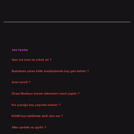
Sidebar
Son Yazılar
Azer kız ismi mi erkek mi ?
Ağustos 5, 2026
Buzluktan çıkan köfte buzdolabında kaç gün bekler ?
Ağustos 4, 2026
Ariel nereli ?
Ağustos 4, 2026
Ziraat Bankası kurum ödemeleri nasıl yapılır ?
Temmuz 29, 2026
Kız çocuğu kaç yaşında kıllanır ?
Temmuz 27, 2026
KOAH kan tahlilinde belli olur mu ?
Temmuz 25, 2026
After partide ne giyilir ?
Temmuz 24, 2026