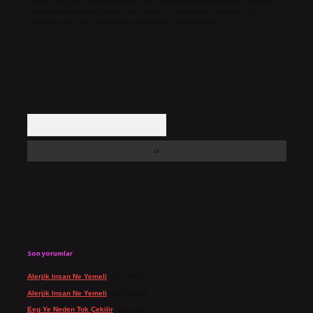
Hukuka ve yasal düzenlemelere aykırı olduğunu düşündüğünüz içerikleri,
backlinkpanelicomtr@gmail.com
adresine bildirmeniz halinde, ilgili
içerikler yasal süre içerisinde sitemizden kaldırılacaktır.
Arama
Son yorumlar
Alerjik Insan Ne Yemeli
için
admin
Alerjik Insan Ne Yemeli
için
Şengül
Eeg Ye Neden Tok Çekilir
için
admin