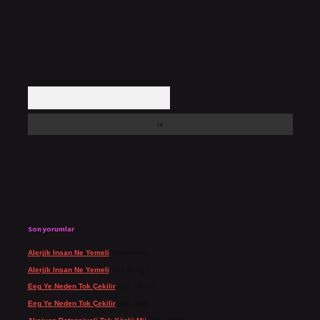
Arama
Son yorumlar
Alerjik Insan Ne Yemeli
için
admin
Alerjik Insan Ne Yemeli
için
Şengül
Eeg Ye Neden Tok Çekilir
için
admin
Eeg Ye Neden Tok Çekilir
için
Pala