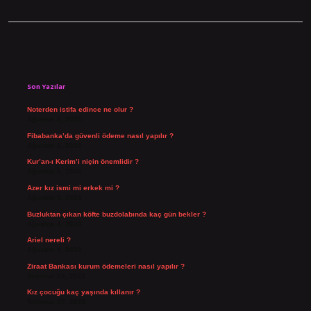
Sidebar
Son Yazılar
Noterden istifa edince ne olur ?
Ağustos 8, 2026
Fibabanka’da güvenli ödeme nasıl yapılır ?
Ağustos 6, 2026
Kur’an-ı Kerim’i niçin önemlidir ?
Ağustos 6, 2026
Azer kız ismi mi erkek mi ?
Ağustos 5, 2026
Buzluktan çıkan köfte buzdolabında kaç gün bekler ?
Ağustos 4, 2026
Ariel nereli ?
Ağustos 4, 2026
Ziraat Bankası kurum ödemeleri nasıl yapılır ?
Temmuz 29, 2026
Kız çocuğu kaç yaşında kıllanır ?
Temmuz 27, 2026