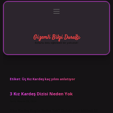
menüyü
Anasayfa
Gizlilik Politikası
Yasal Uyarı
aç
Hakkımızda
Gizemli Bilgi Durağı
Sırlarla dolu eğlenceli bir yolculuk!
Etiket:
Üç Kız Kardeş kaç yılını anlatıyor
3 Kız Kardeş Dizisi Neden Yok
Tarih: Kasım 29, 2024
3 kız Kardeş Bugün Neden Yok? Dizinin yeni bölümü 13