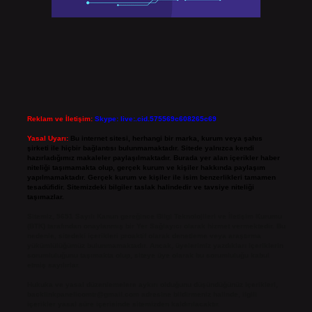
Reklam ve İletişim:
Skype: live:.cid.575569c608265c69
Yasal Uyarı:
Bu internet sitesi, herhangi bir marka, kurum veya şahıs
şirketi ile hiçbir bağlantısı bulunmamaktadır. Sitede yalnızca kendi
hazırladığımız makaleler paylaşılmaktadır. Burada yer alan içerikler haber
niteliği taşımamakta olup, gerçek kurum ve kişiler hakkında paylaşım
yapılmamaktadır. Gerçek kurum ve kişiler ile isim benzerlikleri tamamen
tesadüfidir. Sitemizdeki bilgiler taslak halindedir ve tavsiye niteliği
taşımazlar.
Sitemiz, 5651 Sayılı Kanun gereğince Bilgi Teknolojileri ve İletişim Kurumu
(BTK) tarafından onaylanmış bir Yer Sağlayıcı olarak hizmet vermektedir. Bu
nedenle, sitedeki içerikleri proaktif olarak denetleme veya araştırma
yükümlülüğümüz bulunmamaktadır. Ancak, üyelerimiz yazdıkları içeriklerin
sorumluluğunu taşımakta olup, siteye üye olarak bu sorumluluğu kabul
etmiş sayılırlar.
Hukuka ve yasal düzenlemelere aykırı olduğunu düşündüğünüz içerikleri,
backlinkpanelicomtr@gmail.com
adresine bildirmeniz halinde, ilgili
içerikler yasal süre içerisinde sitemizden kaldırılacaktır.