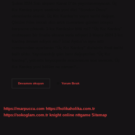
Şubat 2024 Salı akşamı Kanal D’de yayınlanmayacak. Üç
Kız Kardeş yayın saatinde yeni dizi “Senden Önce”
ekranlarda olacak. Üç Kız Kardeş’in yayın tarihi değişti.
Çözüm Film imzalı dizi artık cumartesi günleri izleyici
karşısına çıkacak. 3 kız Kardeşler bitti mi? “Üç Kız Kardeş”
muhteşem bir finalle ekrana veda ediyor! 3 Mayıs 2024 3 kız
Kardeş devam ediyor mu? İclal Aydın’ın aynı adlı
romanından uyarlanan “Üç Kız Kardeş” dizisinin final tarihi
belli oldu. Yayınlandığı gün ismi değiştirilen “Üç Kız
Kardeş”, yakında beyazperde macerasına son verecek. Üç
Kız Kardeş yeni bölüm ne zaman?…
3
Devamını okuyun
Yorum Bırak
Kız
Kardeş
Dizisi
Neden
Yok
https://marpuccu.com
https://holikaholika.com.tr
https://sokoglam.com.tr
knight online
nttgame
Sitemap