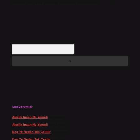
içerikler yasal süre içerisinde sitemizden kaldırılacaktır.
Arama
Son yorumlar
Alerjik Insan Ne Yemeli
için
admin
Alerjik Insan Ne Yemeli
için
Şengül
Eeg Ye Neden Tok Çekilir
için
admin
Eeg Ye Neden Tok Çekilir
için
Pala