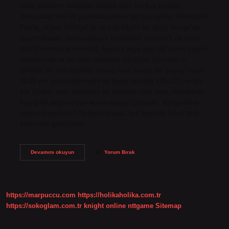
nesli tükenme tehlikesi altında olan bir kuş türüdür.
Dünyadaki son iki popülasyondan biri kuzeybatı Afrika’daki
Fas’ta, diğeri Türkiye’de ve çok küçük bir grup Suriye’de
yaşamaktadır. Kelaynakların özellikleri nelerdir? Ak başlı
ibis (Geronticus eremita), kayalık veya yarı çöl kurak yaşam
alanlarında ve su veya çamurda yürürken bulunan iri
gövdeli bir kuş türüdür. Uzun, ince, kıvrık bir gagası vardır,
70-80 cm uzunluğundadır ve kanat açıklığı 120-135 cm’dir.
Kel ibisler, aynı zamanda bir hastalık türü olup, literatürde
kuş gribi salgınından sonra ortaya çıkmıştır. Kelaynaklar
neden önemlidir? Tarihsel olarak, kel ibislerin izleri Nuh
tufanında görülebilir.…
Kelaynak
Devamını okuyun
Yorum Bırak
Insan
Ne
Demek
https://marpuccu.com
https://holikaholika.com.tr
https://sokoglam.com.tr
knight online
nttgame
Sitemap