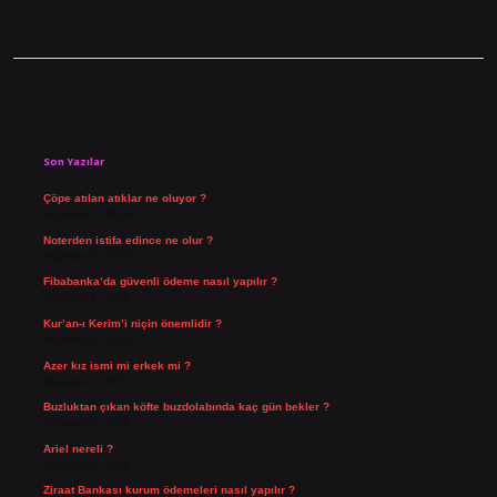
Sidebar
Son Yazılar
Çöpe atılan atıklar ne oluyor ?
Ağustos 9, 2026
Noterden istifa edince ne olur ?
Ağustos 8, 2026
Fibabanka’da güvenli ödeme nasıl yapılır ?
Ağustos 6, 2026
Kur’an-ı Kerim’i niçin önemlidir ?
Ağustos 6, 2026
Azer kız ismi mi erkek mi ?
Ağustos 5, 2026
Buzluktan çıkan köfte buzdolabında kaç gün bekler ?
Ağustos 4, 2026
Ariel nereli ?
Ağustos 4, 2026
Ziraat Bankası kurum ödemeleri nasıl yapılır ?