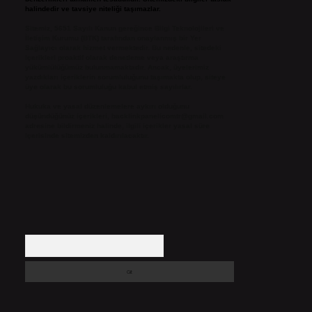
halindedir ve tavsiye niteliği taşımazlar.
Sitemiz, 5651 Sayılı Kanun gereğince Bilgi Teknolojileri ve
İletişim Kurumu (BTK) tarafından onaylanmış bir Yer
Sağlayıcı olarak hizmet vermektedir. Bu nedenle, sitedeki
içerikleri proaktif olarak denetleme veya araştırma
yükümlülüğümüz bulunmamaktadır. Ancak, üyelerimiz
yazdıkları içeriklerin sorumluluğunu taşımakta olup, siteye
üye olarak bu sorumluluğu kabul etmiş sayılırlar.
Hukuka ve yasal düzenlemelere aykırı olduğunu
düşündüğünüz içerikleri,
backlinkpanelicomtr@gmail.com
adresine bildirmeniz halinde, ilgili içerikler yasal süre
içerisinde sitemizden kaldırılacaktır.
Arama