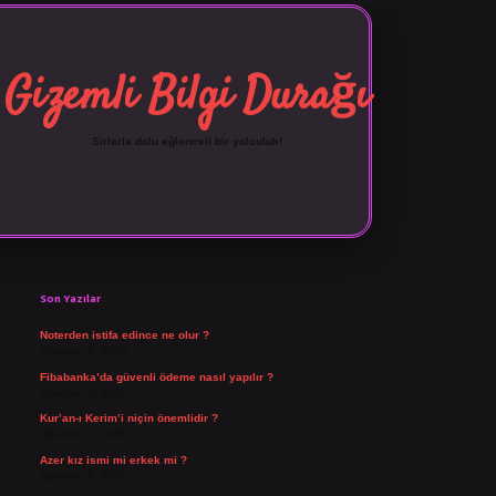
Gizemli Bilgi Durağı
Sırlarla dolu eğlenceli bir yolculuk!
Sidebar
vdcasino giriş
Son Yazılar
Noterden istifa edince ne olur ?
Ağustos 8, 2026
Fibabanka’da güvenli ödeme nasıl yapılır ?
Ağustos 6, 2026
Kur’an-ı Kerim’i niçin önemlidir ?
Ağustos 6, 2026
Azer kız ismi mi erkek mi ?
Ağustos 5, 2026