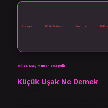
Anasayfa
Gizlilik Politikası
Yasal Uyarı
Hakkım
Etiket:
Uşağım ne anlama gelir
Küçük Uşak Ne Demek
Tarih: Kasım 14, 2024
Uşak diye kime denir? Uşakların en basit tanımı şu şekildedi
çalışanlardır. Erkek uşak ne demek? “Küçük” kelimesi bu şek