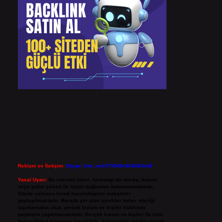
Reklam ve İletişim:
Skype: live:.cid.575569c608265c69
Yasal Uyarı:
Bu internet sitesi, herhangi bir marka, kurum
veya şahıs şirketi ile hiçbir bağlantısı bulunmamaktadır.
Sitede yalnızca kendi hazırladığımız makaleler
paylaşılmaktadır. Burada yer alan içerikler haber niteliği
taşımamakta olup, gerçek kurum ve kişiler hakkında
paylaşım yapılmamaktadır. Gerçek kurum ve kişiler ile isim
benzerlikleri tamamen tesadüfidir. Sitemizdeki bilgiler taslak