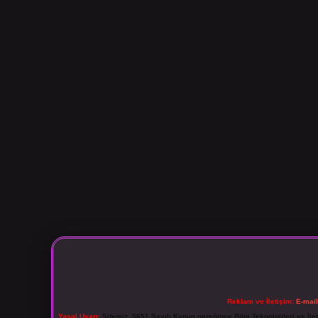
Reklam ve İletişim:
E-mai
Yasal Uyarı:
Sitemiz, 5651 Sayılı Kanun gereğince Bilgi Teknolojileri ve İl