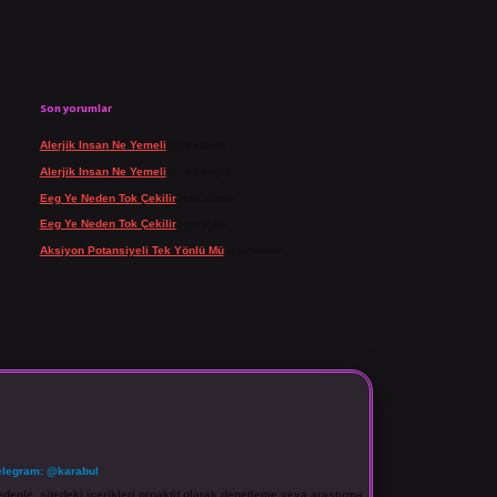
Son yorumlar
Alerjik Insan Ne Yemeli
için
admin
Alerjik Insan Ne Yemeli
için
Şengül
Eeg Ye Neden Tok Çekilir
için
admin
Eeg Ye Neden Tok Çekilir
için
Pala
Aksiyon Potansiyeli Tek Yönlü Mü
için
admin
elegram: @karabul
denle, sitedeki içerikleri proaktif olarak denetleme veya araştırma