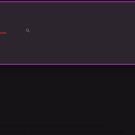
ızda
r: Uşaklar, evlerde yaşayan ve profesyonel hizmet veren
ilde türemiştir. Bu kelime Anadolu’da 14. yüzyıldan itibaren erkek