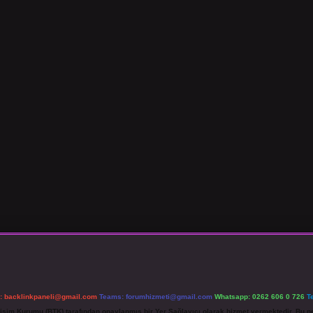
l:
backlinkpaneli@gmail.com
Teams:
forumhizmeti@gmail.com
Whatsapp: 0262 606 0 726
T
etişim Kurumu (BTK) tarafından onaylanmış bir Yer Sağlayıcı olarak hizmet vermektedir. Bu ne