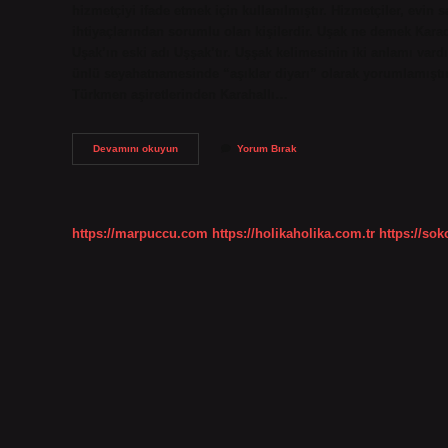
hizmetçiyi ifade etmek için kullanılmıştır. Hizmetçiler, evin
ihtiyaçlarından sorumlu olan kişilerdir. Uşak ne demek Kar
Uşak’ın eski adı Uşşak’tır. Uşşak kelimesinin iki anlamı vardı
ünlü seyahatnamesinde “aşıklar diyarı” olarak yorumlamıştı
Türkmen aşiretlerinden Karahallı…
Küçük
Devamını okuyun
Yorum Bırak
Uşak
Ne
Demek
https://marpuccu.com
https://holikaholika.com.tr
https://so