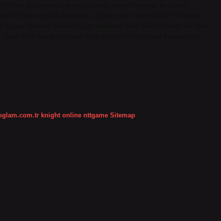
 sahibinin düzeninden, temizliğinden, masraflarından ve kişisel
adeniz? Butler çocuk demektir…. Uşağın adı neden Uşak? İl merkezi
r. Uşşak kelimesi aşıklar diyarı anlamına gelir. Evliya Çelebi bu ismi
r. Uşak halkı hangi soydan? Uşak çevresinde yaşayan konar-göçer
koglam.com.tr
knight online
nttgame
Sitemap