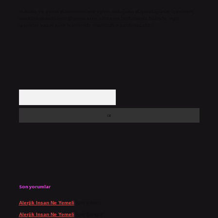
Hukuka ve yasal düzenlemelere aykırı olduğunu düşündüğünüz içerikleri,
backlinkpanelicomtr@gmail.com
adresine bildirmeniz halinde, ilgili
içerikler yasal süre içerisinde sitemizden kaldırılacaktır.
Arama
Son yorumlar
Alerjik Insan Ne Yemeli
için
admin
Alerjik Insan Ne Yemeli
için
Şengül