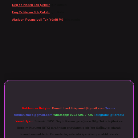
Eeg Ye Neden Tok Çekilir
için
admin
Eeg Ye Neden Tok Çekilir
için
Pala
Aksiyon Potansiyeli Tek Yönlü Mü
için
admin
 giriş
Reklam ve İletişim:
E-mail:
backlinkpaneli@gmail.com
Teams:
forumhizmeti@gmail.com
Whatsapp: 0262 606 0 726
Telegram: @karabul
Yasal Uyarı:
Sitemiz, 5651 Sayılı Kanun gereğince Bilgi Teknolojileri ve
İletişim Kurumu (BTK) tarafından onaylanmış bir Yer Sağlayıcı olarak
hizmet vermektedir. Bu nedenle, sitedeki içerikleri proaktif olarak