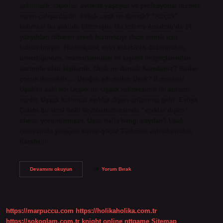
şekildedir: Uşaklar, evlerde yaşayan ve profesyonel hizmet
veren çalışanlardır. Erkek uşak ne demek? “Küçük”
kelimesi bu şekilde türemiştir. Bu kelime Anadolu’da 14.
yüzyıldan itibaren erkek hizmetçiyi ifade etmek için
kullanılmıştır. Hizmetçiler, evin sahibinin düzeninden,
temizliğinden, masraflarından ve kişisel ihtiyaçlarından
sorumlu olan kişilerdir. Uşak ne demek Karadeniz? Butler
çocuk demektir…. Uşağın adı neden Uşak? İl merkezi
Uşak’ın eski adı Uşşak’tır. Uşşak kelimesinin iki anlamı
vardır. Uşşak kelimesi aşıklar diyarı anlamına gelir. Evliya
Çelebi bu ismi ünlü seyahatnamesinde “aşıklar diyarı”
olarak yorumlamıştır. Uşak halkı hangi soydan? Uşak
çevresinde yaşayan konar-göçer Türkmen aşiretlerinden
Karahallı…
Küçük
Devamını okuyun
Yorum Bırak
Uşak
Ne
Demek
https://marpuccu.com
https://holikaholika.com.tr
https://sokoglam.com.tr
knight online
nttgame
Sitemap