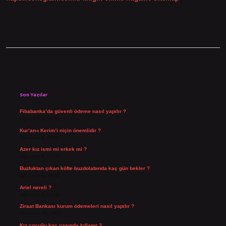
Sidebar
Son Yazılar
Fibabanka’da güvenli ödeme nasıl yapılır ?
Ağustos 6, 2026
Kur’an-ı Kerim’i niçin önemlidir ?
Ağustos 6, 2026
Azer kız ismi mi erkek mi ?
Ağustos 5, 2026
Buzluktan çıkan köfte buzdolabında kaç gün bekler ?
Ağustos 4, 2026
Ariel nereli ?
Ağustos 4, 2026
Ziraat Bankası kurum ödemeleri nasıl yapılır ?
Temmuz 29, 2026
Kız çocuğu kaç yaşında kıllanır ?