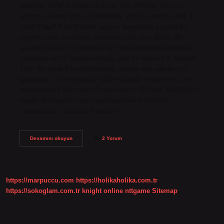
nedenle, 10^0’ın cevabı 1’dir.10 Tem 2018Her sayının
sıfırıncı kuvveti 1’dir. Bu nedenle, 10^0’ın cevabı 1’dir. 1
üssü 0 kaç? Pozitif üsler sayının kendisiyle çarpıldığı,
negatif üsler ise bölme anlamına gelir. 0’ın Üssü: Bir
sayının 0 üssü her zaman 1’dir. Üslü sayıların üstünde 0
olursa ne olur? Soruda olduğu gibi bir sayının 0. kuvveti
1’dir. Bu kural 0’a eşit olmadığı sürece tüm sayılar için
geçerlidir. 10 0 ne yapar? 10/0’ın cevabı tanımsızdır, yani
matematiksel terimlerle “sonsuzdur”. 28 Ocak 202310/0’ın
cevabı tanımsızdır, yani matematiksel terimlerle
“sonsuzdur”. 10 üssü 0 neden 1…
10
Devamını okuyun
2 Yorum
Üssü
0
Kaç
Olur
https://marpuccu.com
https://holikaholika.com.tr
https://sokoglam.com.tr
knight online
nttgame
Sitemap