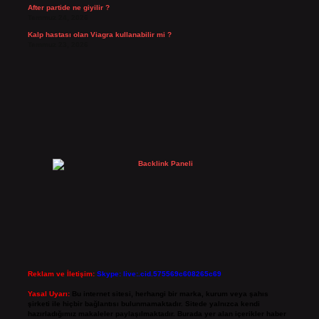
After partide ne giyilir ?
Temmuz 24, 2026
Kalp hastası olan Viagra kullanabilir mi ?
Temmuz 23, 2026
Reklam ve İletişim:
Skype: live:.cid.575569c608265c69
Yasal Uyarı:
Bu internet sitesi, herhangi bir marka, kurum veya şahıs
şirketi ile hiçbir bağlantısı bulunmamaktadır. Sitede yalnızca kendi
hazırladığımız makaleler paylaşılmaktadır. Burada yer alan içerikler haber