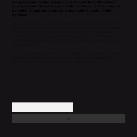
niteliği taşımamakta olup, gerçek kurum ve kişiler hakkında paylaşım
yapılmamaktadır. Gerçek kurum ve kişiler ile isim benzerlikleri tamamen
tesadüfidir. Sitemizdeki bilgiler taslak halindedir ve tavsiye niteliği
taşımazlar.
Sitemiz, 5651 Sayılı Kanun gereğince Bilgi Teknolojileri ve İletişim Kurumu
(BTK) tarafından onaylanmış bir Yer Sağlayıcı olarak hizmet vermektedir. Bu
nedenle, sitedeki içerikleri proaktif olarak denetleme veya araştırma
yükümlülüğümüz bulunmamaktadır. Ancak, üyelerimiz yazdıkları içeriklerin
sorumluluğunu taşımakta olup, siteye üye olarak bu sorumluluğu kabul
etmiş sayılırlar.
Hukuka ve yasal düzenlemelere aykırı olduğunu düşündüğünüz içerikleri,
backlinkpanelicomtr@gmail.com
adresine bildirmeniz halinde, ilgili
içerikler yasal süre içerisinde sitemizden kaldırılacaktır.
Arama