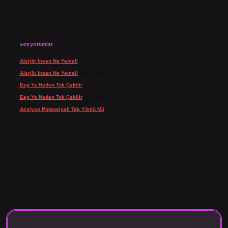
Son yorumlar
Alerjik Insan Ne Yemeli
için
admin
Alerjik Insan Ne Yemeli
için
Şengül
Eeg Ye Neden Tok Çekilir
için
admin
Eeg Ye Neden Tok Çekilir
için
Pala
Aksiyon Potansiyeli Tek Yönlü Mü
için
admin
giriş