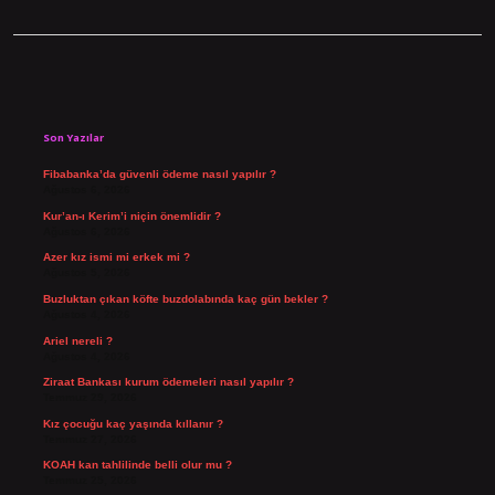
Sidebar
Son Yazılar
Fibabanka’da güvenli ödeme nasıl yapılır ?
Ağustos 6, 2026
Kur’an-ı Kerim’i niçin önemlidir ?
Ağustos 6, 2026
Azer kız ismi mi erkek mi ?
Ağustos 5, 2026
Buzluktan çıkan köfte buzdolabında kaç gün bekler ?
Ağustos 4, 2026
Ariel nereli ?
Ağustos 4, 2026
Ziraat Bankası kurum ödemeleri nasıl yapılır ?
Temmuz 29, 2026
Kız çocuğu kaç yaşında kıllanır ?
Temmuz 27, 2026
KOAH kan tahlilinde belli olur mu ?
Temmuz 25, 2026