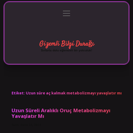
menüyü
Anasayfa
Gizlilik Politikası
Yasal Uyarı
aç
Hakkımızda
Gizemli Bilgi Durağı
Sırlarla dolu eğlenceli bir yolculuk!
Etiket:
Uzun süre aç kalmak metabolizmayı yavaşlatır mı
Uzun Süreli Aralıklı Oruç Metabolizmayı
Yavaşlatır Mı
Tarih: Ekim 14, 2024