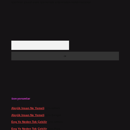
içerikler yasal süre içerisinde sitemizden kaldırılacaktır.
Arama
Son yorumlar
Alerjik Insan Ne Yemeli
için
admin
Alerjik Insan Ne Yemeli
için
Şengül
Eeg Ye Neden Tok Çekilir
için
admin
Eeg Ye Neden Tok Çekilir
için
Pala