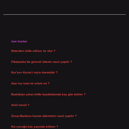
Sidebar
Son Yazılar
Noterden istifa edince ne olur ?
Ağustos 8, 2026
Fibabanka’da güvenli ödeme nasıl yapılır ?
Ağustos 6, 2026
Kur’an-ı Kerim’i niçin önemlidir ?
Ağustos 6, 2026
Azer kız ismi mi erkek mi ?
Ağustos 5, 2026
Buzluktan çıkan köfte buzdolabında kaç gün bekler ?
Ağustos 4, 2026
Ariel nereli ?
Ağustos 4, 2026
Ziraat Bankası kurum ödemeleri nasıl yapılır ?
Temmuz 29, 2026
Kız çocuğu kaç yaşında kıllanır ?