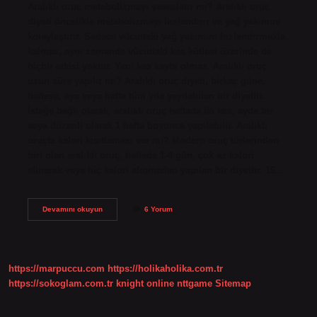
Aralıklı oruç metabolizmayı yavaslatır mı? Aralıklı oruç
diyeti öncelikle metabolizmayı hızlandırır ve yağ yakımını
kolaylaştırır. Sadece vücuttaki yağ yakımını hızlandırmakla
kalmaz, aynı zamanda vücuttaki kas kütlesi üzerinde de
hiçbir etkisi yoktur. Yani kas kaybı olmaz. Aralıklı oruç
uzun süre yapılır mı? Aralıklı oruç diyeti, birkaç güne,
haftaya, aya veya hatta tüm yıla yayılabilen bir diyettir.
İsteğe bağlı olarak, aralıklı oruç haftada iki kez, ayda bir
veya düzenli olarak 1 hafta boyunca yapılabilir. Aralıklı
oruçta kalori kısıtlaması var mı? Modern oruç türlerinden
biri olan aralıklı oruç, haftada 1-4 gün, çok az kalori
alınarak veya hiç kalori alınmadan yapılan bir diyettir. 16…
Uzun
Devamını okuyun
6 Yorum
Süreli
Aralıklı
Oruç
Metabolizmayı
Yavaşlatır
https://marpuccu.com
https://holikaholika.com.tr
Mı
https://sokoglam.com.tr
knight online
nttgame
Sitemap