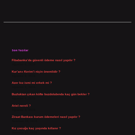
Sidebar
Son Yazılar
Fibabanka’da güvenli ödeme nasıl yapılır ?
Ağustos 6, 2026
Kur’an-ı Kerim’i niçin önemlidir ?
Ağustos 6, 2026
Azer kız ismi mi erkek mi ?
Ağustos 5, 2026
Buzluktan çıkan köfte buzdolabında kaç gün bekler ?
Ağustos 4, 2026
Ariel nereli ?
Ağustos 4, 2026
Ziraat Bankası kurum ödemeleri nasıl yapılır ?
Temmuz 29, 2026
Kız çocuğu kaç yaşında kıllanır ?
Temmuz 27, 2026