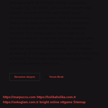
döşemenin belki de en önemli özelliği su geçirmez
olmasıdır. Bu, onu mutfak, banyo ve bodrum gibi ıslak
ortamlar için mükemmel bir seçim haline getirir.
Temizlemesi ve bakımı kolaydır: Vinil döşeme toza ve
lekelere karşı dayanıklı olduğundan, vinil döşemenin
temizlenmesi çok kolaydır. Vinil kaplama nerelerde
kullanılır? Vinil kaplama güçlü, neme dayanıklı ve
aşınmaya dayanıklı olduğundan pencereler, çatılar, çitler,
güverte, duvar kaplaması ve döşeme için idealdir. Vinil
diğer yapı malzemeleri gibi paslanmaz, sık sık boyama
gerektirmez ve hafif deterjanlarla temizlenebilir. Vinil zemin
ne demek? Vinil döşeme. Paspaslama veya yıkama gibi
durumlarda deforme olmayan ve…
Vinil
Devamını okuyun
Yorum Bırak
Suya
Dayanıklı
Mı
https://marpuccu.com
https://holikaholika.com.tr
https://sokoglam.com.tr
knight online
nttgame
Sitemap