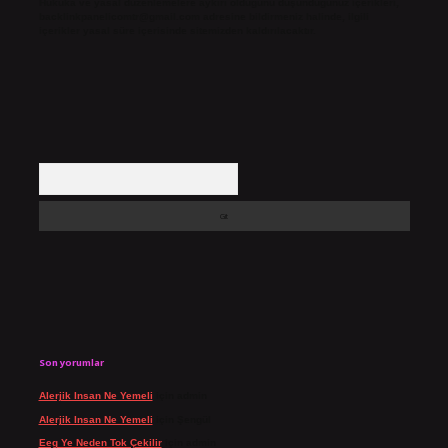
Hukuka ve yasal düzenlemelere aykırı olduğunu düşündüğünüz içerikleri,
backlinkpanelicomtr@gmail.com
adresine bildirmeniz halinde, ilgili
içerikler yasal süre içerisinde sitemizden kaldırılacaktır.
Arama
Son yorumlar
Alerjik Insan Ne Yemeli
için
admin
Alerjik Insan Ne Yemeli
için
Şengül
Eeg Ye Neden Tok Çekilir
için
admin