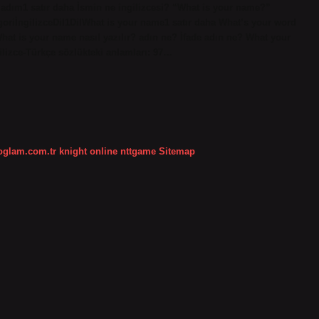
ım1 satır daha İsmin ne ingilizcesi? “What is your name?”
egoriİngilizceDil1DilWhat is your name1 satır daha What’s your word
hat is your name nasıl yazılır? adın ne? İfade adın ne? What your
ilizce-Türkçe sözlükteki anlamları: 97…
koglam.com.tr
knight online
nttgame
Sitemap