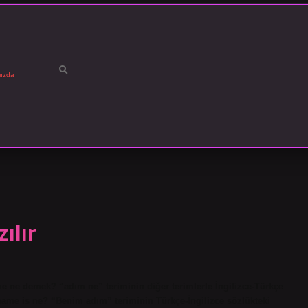
ızda
ılır
e ne demek? “adım ne” teriminin diğer terimlerle İngilizce-Türkçe
ame is ne? “Benim adım” teriminin Türkçe-İngilizce sözlükteki