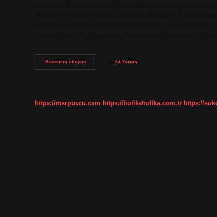
anlamları: 1 sonuçKategoriTürkçeKonuşma1Konuşmabenim ad
teriminin İngilizce-Türkçe sözlükteki anlamları: 1 sonuçKat
ne demek? Kelime nedir? İfade Neler oluyor, neler oluyor? W
say ne demek? “what you say” teriminin diğer terimlerle İng
Adın
Devamını okuyun
14 Yorum
Ne
Ingilizce
Nasıl
Yazılır
https://marpuccu.com
https://holikaholika.com.tr
https://so