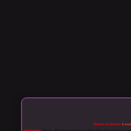
Reklam ve İletişim:
E-mai
Yasal Uyarı:
Sitemiz, 5651 Sayılı Kanun gereğince Bilgi Teknolojileri ve İl