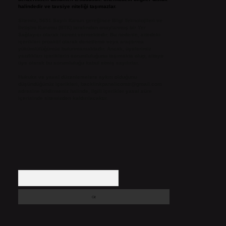
halindedir ve tavsiye niteliği taşımazlar.
Sitemiz, 5651 Sayılı Kanun gereğince Bilgi Teknolojileri ve
İletişim Kurumu (BTK) tarafından onaylanmış bir Yer
Sağlayıcı olarak hizmet vermektedir. Bu nedenle, sitedeki
içerikleri proaktif olarak denetleme veya araştırma
yükümlülüğümüz bulunmamaktadır. Ancak, üyelerimiz
yazdıkları içeriklerin sorumluluğunu taşımakta olup, siteye
üye olarak bu sorumluluğu kabul etmiş sayılırlar.
Hukuka ve yasal düzenlemelere aykırı olduğunu
düşündüğünüz içerikleri,
backlinkpanelicomtr@gmail.com
adresine bildirmeniz halinde, ilgili içerikler yasal süre
içerisinde sitemizden kaldırılacaktır.
Arama