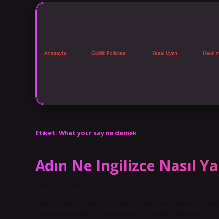
Anasayfa
Gizlilik Politikası
Yasal Uyarı
Hakkım
Etiket:
What your say ne demek
Adın Ne Ingilizce Nasıl Yaz
Tarih: Ekim 28, 2024
Adın ne adın ne ingilizce? adın ne? adın ne? What’s my nam
Sözlükte anlamları: 1 sonuç adım ne? ifadesi Adım ne? My n