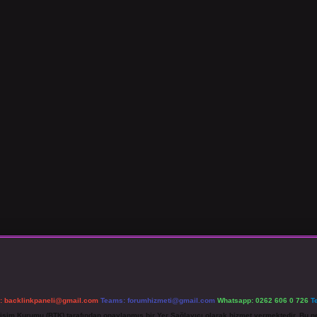
l:
backlinkpaneli@gmail.com
Teams:
forumhizmeti@gmail.com
Whatsapp: 0262 606 0 726
T
etişim Kurumu (BTK) tarafından onaylanmış bir Yer Sağlayıcı olarak hizmet vermektedir. Bu ne