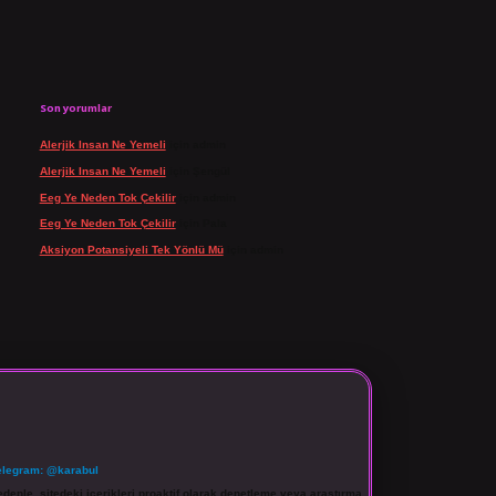
Son yorumlar
Alerjik Insan Ne Yemeli
için
admin
Alerjik Insan Ne Yemeli
için
Şengül
Eeg Ye Neden Tok Çekilir
için
admin
Eeg Ye Neden Tok Çekilir
için
Pala
Aksiyon Potansiyeli Tek Yönlü Mü
için
admin
elegram: @karabul
denle, sitedeki içerikleri proaktif olarak denetleme veya araştırma