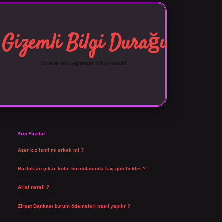
Gizemli Bilgi Durağı
Sırlarla dolu eğlenceli bir yolculuk!
Sidebar
vdcasino giriş
Son Yazılar
Azer kız ismi mi erkek mi ?
Ağustos 5, 2026
Buzluktan çıkan köfte buzdolabında kaç gün bekler ?
Ağustos 4, 2026
Ariel nereli ?
Ağustos 4, 2026
Ziraat Bankası kurum ödemeleri nasıl yapılır ?
Temmuz 29, 2026