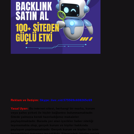
Reklam ve İletişim:
Skype: live:.cid.575569c608265c69
Yasal Uyarı:
Bu internet sitesi, herhangi bir marka, kurum
veya şahıs şirketi ile hiçbir bağlantısı bulunmamaktadır.
Sitede yalnızca kendi hazırladığımız makaleler
paylaşılmaktadır. Burada yer alan içerikler haber niteliği
taşımamakta olup, gerçek kurum ve kişiler hakkında
paylaşım yapılmamaktadır. Gerçek kurum ve kişiler ile isim
benzerlikleri tamamen tesadüfidir. Sitemizdeki bilgiler taslak