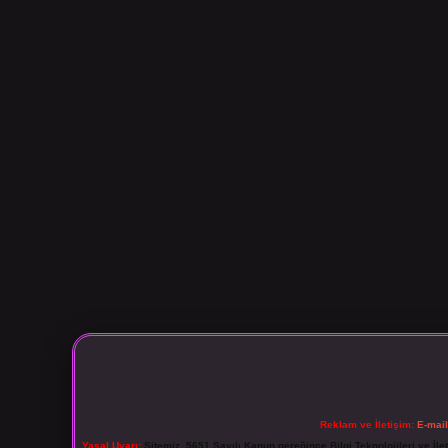
Reklam ve İletişim:
E-mai
Yasal Uyarı:
Sitemiz, 5651 Sayılı Kanun gereğince Bilgi Teknolojileri ve İl