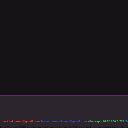
l:
backlinkpaneli@gmail.com
Teams:
forumhizmeti@gmail.com
Whatsapp: 0262 606 0 726
T
etişim Kurumu (BTK) tarafından onaylanmış bir Yer Sağlayıcı olarak hizmet vermektedir. Bu ne