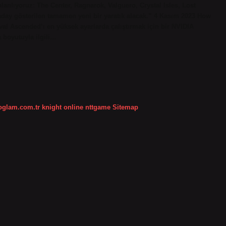
planlıyoruz: The Center, Ragnarok, Valguero, Crystal Isles, Lost
n aday gösterilen tamamen yeni bir yaratık alacak.” 4 Kasım 2023 How
val Ascended’ı en yüksek ayarlarda çalıştırmak için bir NVIDIA
 boyutuyla ilgili…
koglam.com.tr
knight online
nttgame
Sitemap