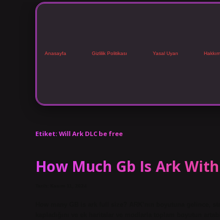
Anasayfa
Gizlilik Politikası
Yasal Uyarı
Hakkım
Etiket:
Will Ark DLC be free
How Much Gb Is Ark With 
Tarih: Kasım 11, 2024
How many GB is ark full size? ARK’nın boyutuna gelince, st
kapladığını ve ek haritalar ve modlarla toplam boyutun artab