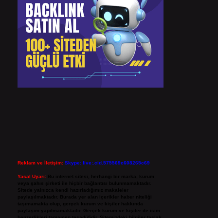
Reklam ve İletişim:
Skype: live:.cid.575569c608265c69
Yasal Uyarı:
Bu internet sitesi, herhangi bir marka, kurum
veya şahıs şirketi ile hiçbir bağlantısı bulunmamaktadır.
Sitede yalnızca kendi hazırladığımız makaleler
paylaşılmaktadır. Burada yer alan içerikler haber niteliği
taşımamakta olup, gerçek kurum ve kişiler hakkında
paylaşım yapılmamaktadır. Gerçek kurum ve kişiler ile isim
benzerlikleri tamamen tesadüfidir. Sitemizdeki bilgiler taslak