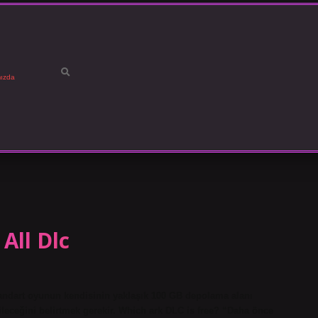
ızda
All Dlc
andart oyunun kendisinin yaklaşık 100 GB depolama alanı
ileceğini belirtmek gerekir. Which ark DLC is free? “Daha önce