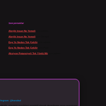
Son yorumlar
Alerjik Insan Ne Yemeli
için
admin
Alerjik Insan Ne Yemeli
için
Şengül
Eeg Ye Neden Tok Çekilir
için
admin
Eeg Ye Neden Tok Çekilir
için
Pala
Aksiyon Potansiyeli Tek Yönlü Mü
için
admin
elegram: @karabul
denle, sitedeki içerikleri proaktif olarak denetleme veya araştırma