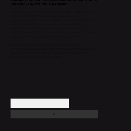
halindedir ve tavsiye niteliği taşımazlar.
Sitemiz, 5651 Sayılı Kanun gereğince Bilgi Teknolojileri ve
İletişim Kurumu (BTK) tarafından onaylanmış bir Yer
Sağlayıcı olarak hizmet vermektedir. Bu nedenle, sitedeki
içerikleri proaktif olarak denetleme veya araştırma
yükümlülüğümüz bulunmamaktadır. Ancak, üyelerimiz
yazdıkları içeriklerin sorumluluğunu taşımakta olup, siteye
üye olarak bu sorumluluğu kabul etmiş sayılırlar.
Hukuka ve yasal düzenlemelere aykırı olduğunu
düşündüğünüz içerikleri,
backlinkpanelicomtr@gmail.com
adresine bildirmeniz halinde, ilgili içerikler yasal süre
içerisinde sitemizden kaldırılacaktır.
Arama