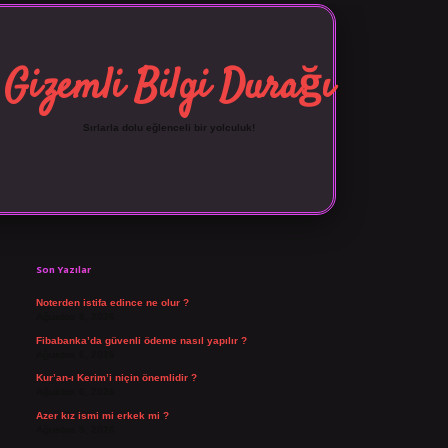
Gizemli Bilgi Durağı
Sırlarla dolu eğlenceli bir yolculuk!
Sidebar
vdcasino giriş
Son Yazılar
Noterden istifa edince ne olur ?
Ağustos 8, 2026
Fibabanka’da güvenli ödeme nasıl yapılır ?
Ağustos 6, 2026
Kur’an-ı Kerim’i niçin önemlidir ?
Ağustos 6, 2026
Azer kız ismi mi erkek mi ?
Ağustos 5, 2026