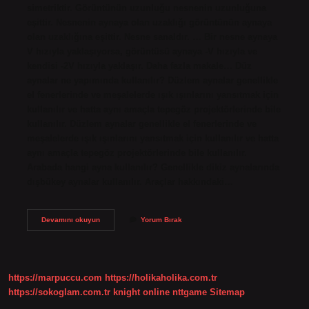
simetriktir. Görüntünün uzunluğu nesnenin uzunluğuna
eşittir. Nesnenin aynaya olan uzaklığı görüntünün aynaya
olan uzaklığına eşittir. Nesne sanaldır. … Bir nesne aynaya
V hızıyla yaklaşıyorsa, görüntüsü aynaya -V hızıyla ve
kendisi -2V hızıyla yaklaşır. Daha fazla makale… Düz
aynalar ne yapımında kullanılır? Düzlem aynalar genellikle
el fenerlerinde ve meşalelerde ışık ışınlarını yansıtmak için
kullanılır ve hatta aynı amaçla tepegöz projektörlerinde bile
kullanılır. Düzlem aynalar genellikle el fenerlerinde ve
meşalelerde ışık ışınlarını yansıtmak için kullanılır ve hatta
aynı amaçla tepegöz projektörlerinde bile kullanılır.
Arabada hangi ayna kullanılır? Genellikle dikiz aynalarında
dışbükey aynalar kullanılır. Araçlar hakkındaki…
Düz
Devamını okuyun
Yorum Bırak
Ayna
Nerede
Kullanılır
https://marpuccu.com
https://holikaholika.com.tr
https://sokoglam.com.tr
knight online
nttgame
Sitemap