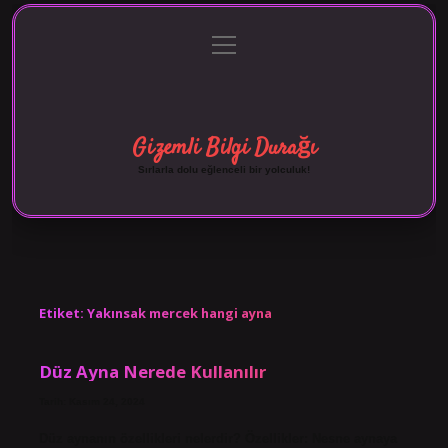
menüyü
Anasayfa
Gizlilik Politikası
Yasal Uyarı
aç
Hakkımızda
Gizemli Bilgi Durağı
Sırlarla dolu eğlenceli bir yolculuk!
Etiket:
Yakınsak mercek hangi ayna
Düz Ayna Nerede Kullanılır
Tarih: Kasım 24, 2024
Düz aynanın özellikleri nelerdir? Özellikler: Nesne aynaya