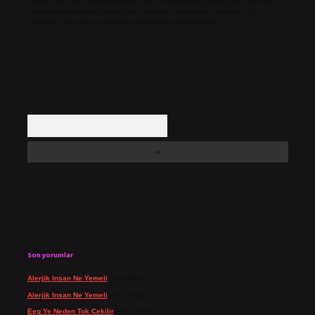
Hukuka ve yasal düzenlemelere aykırı olduğunu düşündüğünüz içerikleri,
backlinkpanelicomtr@gmail.com
adresine bildirmeniz halinde, ilgili
içerikler yasal süre içerisinde sitemizden kaldırılacaktır.
Arama
Son yorumlar
Alerjik Insan Ne Yemeli
için
admin
Alerjik Insan Ne Yemeli
için
Şengül
Eeg Ye Neden Tok Çekilir
için
admin