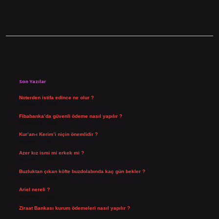
Sidebar
Son Yazılar
Noterden istifa edince ne olur ?
Ağustos 8, 2026
Fibabanka’da güvenli ödeme nasıl yapılır ?
Ağustos 6, 2026
Kur’an-ı Kerim’i niçin önemlidir ?
Ağustos 6, 2026
Azer kız ismi mi erkek mi ?
Ağustos 5, 2026
Buzluktan çıkan köfte buzdolabında kaç gün bekler ?
Ağustos 4, 2026
Ariel nereli ?
Ağustos 4, 2026
Ziraat Bankası kurum ödemeleri nasıl yapılır ?
Temmuz 29, 2026