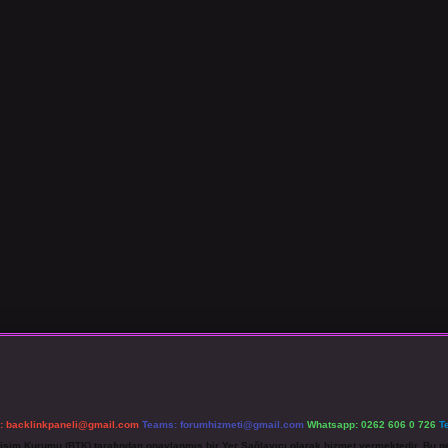
l:
backlinkpaneli@gmail.com
Teams:
forumhizmeti@gmail.com
Whatsapp: 0262 606 0 726
T
etişim Kurumu (BTK) tarafından onaylanmış bir Yer Sağlayıcı olarak hizmet vermektedir. Bu ne