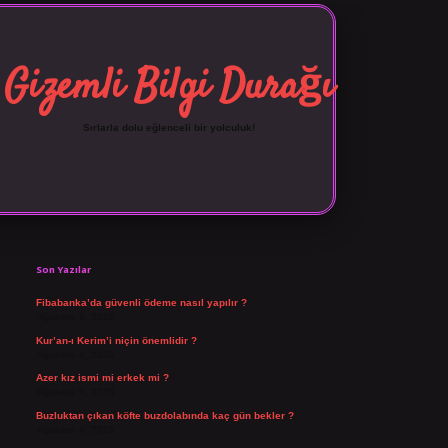
Gizemli Bilgi Durağı
Sırlarla dolu eğlenceli bir yolculuk!
Sidebar
vdcasino giriş
Son Yazılar
Fibabanka’da güvenli ödeme nasıl yapılır ?
Ağustos 6, 2026
Kur’an-ı Kerim’i niçin önemlidir ?
Ağustos 6, 2026
Azer kız ismi mi erkek mi ?
Ağustos 5, 2026
Buzluktan çıkan köfte buzdolabında kaç gün bekler ?
Ağustos 4, 2026