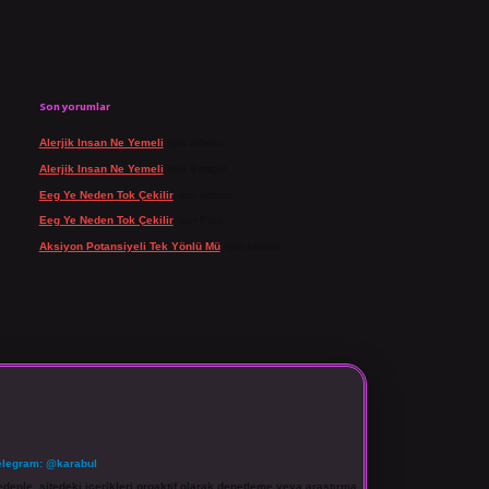
Son yorumlar
Alerjik Insan Ne Yemeli
için
admin
Alerjik Insan Ne Yemeli
için
Şengül
Eeg Ye Neden Tok Çekilir
için
admin
Eeg Ye Neden Tok Çekilir
için
Pala
Aksiyon Potansiyeli Tek Yönlü Mü
için
admin
elegram: @karabul
denle, sitedeki içerikleri proaktif olarak denetleme veya araştırma