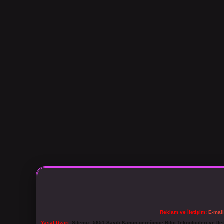
Reklam ve İletişim:
E-mai
Yasal Uyarı:
Sitemiz, 5651 Sayılı Kanun gereğince Bilgi Teknolojileri ve İl