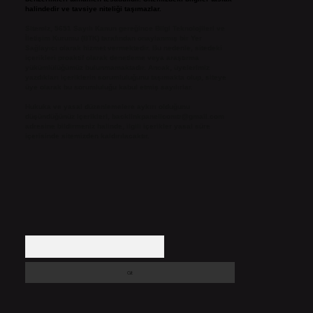
halindedir ve tavsiye niteliği taşımazlar.
Sitemiz, 5651 Sayılı Kanun gereğince Bilgi Teknolojileri ve
İletişim Kurumu (BTK) tarafından onaylanmış bir Yer
Sağlayıcı olarak hizmet vermektedir. Bu nedenle, sitedeki
içerikleri proaktif olarak denetleme veya araştırma
yükümlülüğümüz bulunmamaktadır. Ancak, üyelerimiz
yazdıkları içeriklerin sorumluluğunu taşımakta olup, siteye
üye olarak bu sorumluluğu kabul etmiş sayılırlar.
Hukuka ve yasal düzenlemelere aykırı olduğunu
düşündüğünüz içerikleri,
backlinkpanelicomtr@gmail.com
adresine bildirmeniz halinde, ilgili içerikler yasal süre
içerisinde sitemizden kaldırılacaktır.
Arama