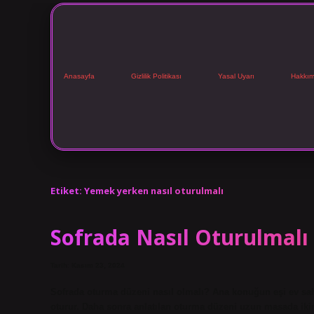
Anasayfa
Gizlilik Politikası
Yasal Uyarı
Hakkım
Etiket:
Yemek yerken nasıl oturulmalı
Sofrada Nasıl Oturulmalı
Tarih: Kasım 23, 2024
Sofrada oturma düzeni nasıl olmalı? Ana konuğun eşi ev sah
oturur. Daha sonra anlatılan oturma düzeni uzun masada ikin