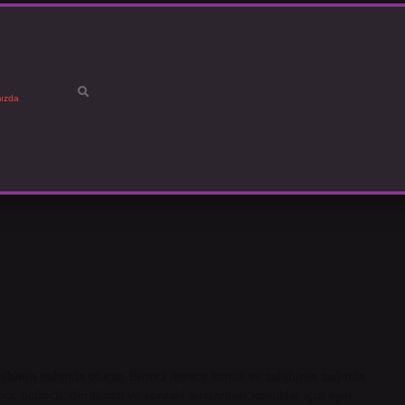
ızda
ibinin solunda oturur. Birinci derece konuk ev sahibinin sağında
ci, üçüncü, dördüncü ve sonraki sıralardaki konuklar için aynı