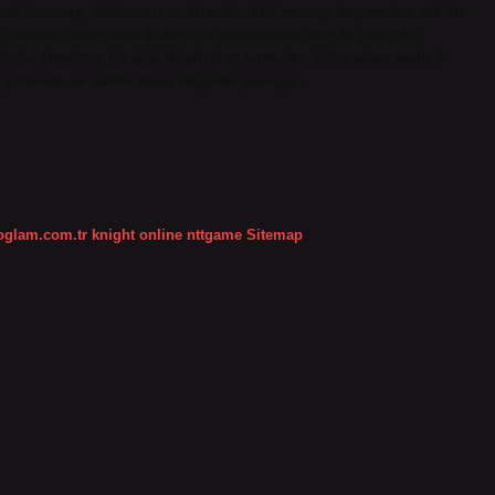
i davranış: Kollarınızı ve dirseklerinizi masaya dayamadan dik bir
yi rahatsız etmeyecek kadar açık olmamalıdır. Her iki eliniz de
de olmalıdır. En iyisi iki elinizde tutmaktır. Sofra adabı nedir 5
i yıkamak, ev sahibi davet ettiğinde yemeğe…
koglam.com.tr
knight online
nttgame
Sitemap