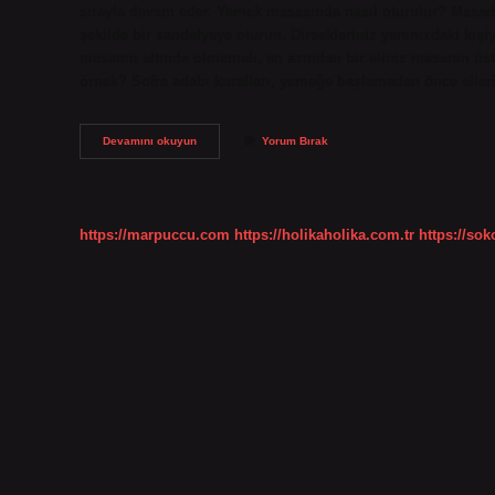
sırayla devam eder. Yemek masasında nasıl oturulur? Masadak
şekilde bir sandalyeye oturun. Dirsekleriniz yanınızdaki kişi
masanın altında olmamalı, en azından bir eliniz masanın üstün
örnek? Sofra adabı kuralları, yemeğe başlamadan önce eller
Sofrada
Devamını okuyun
Yorum Bırak
Nasıl
Oturulmalı
https://marpuccu.com
https://holikaholika.com.tr
https://so