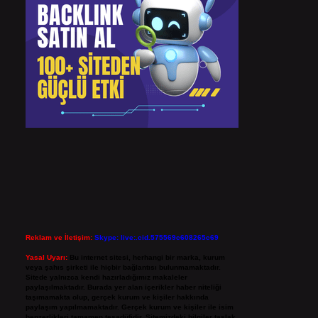
Reklam ve İletişim:
Skype: live:.cid.575569c608265c69
Yasal Uyarı:
Bu internet sitesi, herhangi bir marka, kurum
veya şahıs şirketi ile hiçbir bağlantısı bulunmamaktadır.
Sitede yalnızca kendi hazırladığımız makaleler
paylaşılmaktadır. Burada yer alan içerikler haber niteliği
taşımamakta olup, gerçek kurum ve kişiler hakkında
paylaşım yapılmamaktadır. Gerçek kurum ve kişiler ile isim
benzerlikleri tamamen tesadüfidir. Sitemizdeki bilgiler taslak