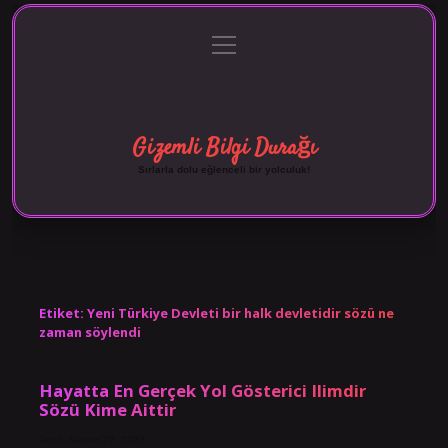
menüyü
Anasayfa
Gizlilik Politikası
Yasal Uyarı
aç
Hakkımızda
Gizemli Bilgi Durağı
Sırlarla dolu eğlenceli bir yolculuk!
Etiket:
Yeni Türkiye Devleti bir halk devletidir sözü ne
zaman söylendi
Hayatta En Gerçek Yol Gösterici Ilimdir
Sözü Kime Aittir
Tarih: Kasım 22, 2024