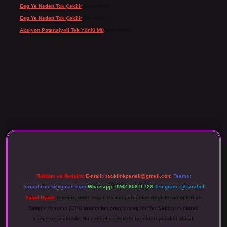
Eeg Ye Neden Tok Çekilir
için
admin
Eeg Ye Neden Tok Çekilir
için
Pala
Aksiyon Potansiyeli Tek Yönlü Mü
için
admin
 giriş
Reklam ve İletişim:
E-mail:
backlinkpaneli@gmail.com
Teams:
forumhizmeti@gmail.com
Whatsapp: 0262 606 0 726
Telegram: @karabul
Yasal Uyarı:
Sitemiz, 5651 Sayılı Kanun gereğince Bilgi Teknolojileri ve
İletişim Kurumu (BTK) tarafından onaylanmış bir Yer Sağlayıcı olarak
hizmet vermektedir. Bu nedenle, sitedeki içerikleri proaktif olarak