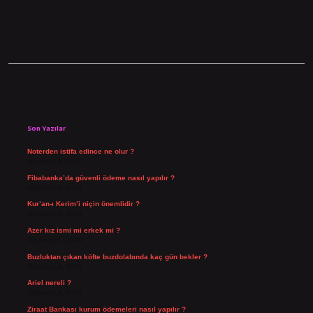
Sidebar
Son Yazılar
Noterden istifa edince ne olur ?
Ağustos 8, 2026
Fibabanka’da güvenli ödeme nasıl yapılır ?
Ağustos 6, 2026
Kur’an-ı Kerim’i niçin önemlidir ?
Ağustos 6, 2026
Azer kız ismi mi erkek mi ?
Ağustos 5, 2026
Buzluktan çıkan köfte buzdolabında kaç gün bekler ?
Ağustos 4, 2026
Ariel nereli ?
Ağustos 4, 2026
Ziraat Bankası kurum ödemeleri nasıl yapılır ?