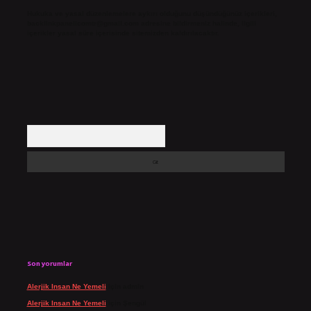
Hukuka ve yasal düzenlemelere aykırı olduğunu düşündüğünüz içerikleri,
backlinkpanelicomtr@gmail.com
adresine bildirmeniz halinde, ilgili
içerikler yasal süre içerisinde sitemizden kaldırılacaktır.
Arama
Son yorumlar
Alerjik Insan Ne Yemeli
için
admin
Alerjik Insan Ne Yemeli
için
Şengül