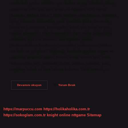
nedenleri şunlar olabilir: aşırı kahve ve çay tüketimi, ülser,
gastrit ve reflü gibi aşırı stres. .•6 Ağustos 2023 Hangi
besinler mideyi bozar? Mide asidinin uyarılmasını önlemek
için; baharatlı baharatlar, gazlı içecekler (kola, limonata,
soda vb.), domates, turunçgiller, alkol, çok sıcak ve çok
soğuk yiyecekler tüketilmemelidir. Aşırı mide şişkinliğini
önlemek için sıvı alımınızı ana öğünler yerine
atıştırmalıklara kaydırın ve içecekleri yudumlayın. Mideyi
en hızlı ne çalıştırır? Bağırsağı harekete geçiren meyve ve
sebzeler arasında kayısı, hurma, elma, armut, kivi, incir,
turunçgiller, erik, avokado, üzüm, pancar, ıspanak, pazı,
enginar, kabak ve kara lahana bulunur. Yulaf ezmesi,…
Mideyi
Devamını okuyun
Yorum Bırak
En
Hızlı
Ne
Bozar
https://marpuccu.com
https://holikaholika.com.tr
https://sokoglam.com.tr
knight online
nttgame
Sitemap