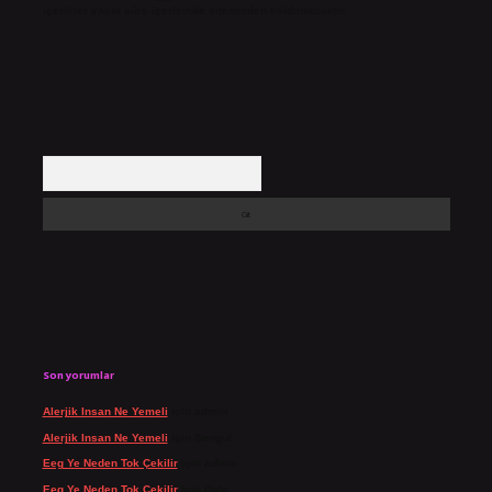
içerikler yasal süre içerisinde sitemizden kaldırılacaktır.
Arama
Son yorumlar
Alerjik Insan Ne Yemeli
için
admin
Alerjik Insan Ne Yemeli
için
Şengül
Eeg Ye Neden Tok Çekilir
için
admin
Eeg Ye Neden Tok Çekilir
için
Pala