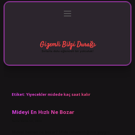
menüyü
Anasayfa
Gizlilik Politikası
Yasal Uyarı
aç
Hakkımızda
Gizemli Bilgi Durağı
Sırlarla dolu eğlenceli bir yolculuk!
Etiket:
Yiyecekler midede kaç saat kalır
Mideyi En Hızlı Ne Bozar
Tarih: Ekim 14, 2024
Mideyi hemen ne bozar? Mide rahatsızlığının yaygın