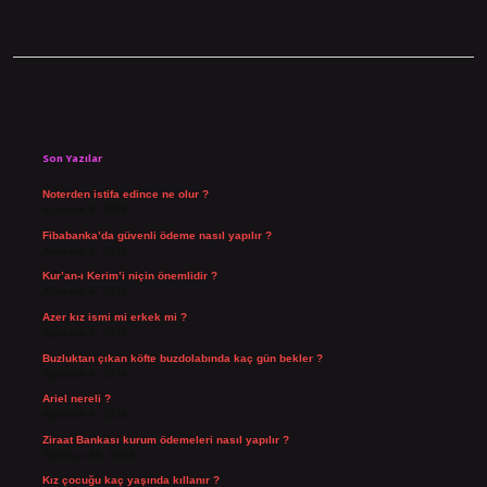
Sidebar
Son Yazılar
Noterden istifa edince ne olur ?
Ağustos 8, 2026
Fibabanka’da güvenli ödeme nasıl yapılır ?
Ağustos 6, 2026
Kur’an-ı Kerim’i niçin önemlidir ?
Ağustos 6, 2026
Azer kız ismi mi erkek mi ?
Ağustos 5, 2026
Buzluktan çıkan köfte buzdolabında kaç gün bekler ?
Ağustos 4, 2026
Ariel nereli ?
Ağustos 4, 2026
Ziraat Bankası kurum ödemeleri nasıl yapılır ?
Temmuz 29, 2026
Kız çocuğu kaç yaşında kıllanır ?