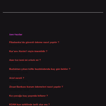
Sidebar
Son Yazılar
Fibabanka’da güvenli ödeme nasıl yapılır ?
Ağustos 6, 2026
Kur’an-ı Kerim’i niçin önemlidir ?
Ağustos 6, 2026
Azer kız ismi mi erkek mi ?
Ağustos 5, 2026
Buzluktan çıkan köfte buzdolabında kaç gün bekler ?
Ağustos 4, 2026
Ariel nereli ?
Ağustos 4, 2026
Ziraat Bankası kurum ödemeleri nasıl yapılır ?
Temmuz 29, 2026
Kız çocuğu kaç yaşında kıllanır ?
Temmuz 27, 2026
KOAH kan tahlilinde belli olur mu ?