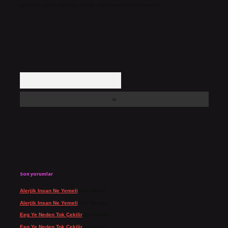
içerikler yasal süre içerisinde sitemizden kaldırılacaktır.
Arama
Son yorumlar
Alerjik Insan Ne Yemeli
için
admin
Alerjik Insan Ne Yemeli
için
Şengül
Eeg Ye Neden Tok Çekilir
için
admin
Eeg Ye Neden Tok Çekilir
için
Pala