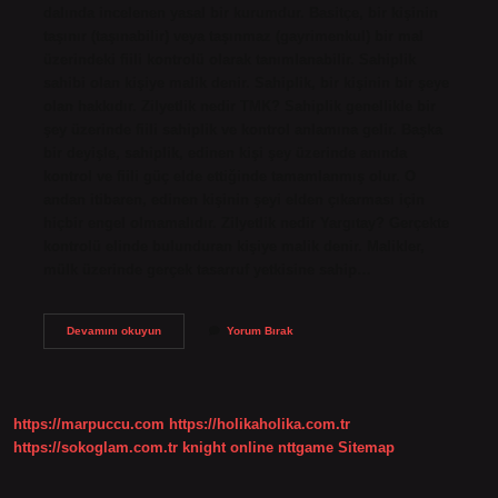
dalında incelenen yasal bir kurumdur. Basitçe, bir kişinin
taşınır (taşınabilir) veya taşınmaz (gayrimenkul) bir mal
üzerindeki fiili kontrolü olarak tanımlanabilir. Sahiplik
sahibi olan kişiye malik denir. Sahiplik, bir kişinin bir şeye
olan hakkıdır. Zilyetlik nedir TMK? Sahiplik genellikle bir
şey üzerinde fiili sahiplik ve kontrol anlamına gelir. Başka
bir deyişle, sahiplik, edinen kişi şey üzerinde anında
kontrol ve fiili güç elde ettiğinde tamamlanmış olur. O
andan itibaren, edinen kişinin şeyi elden çıkarması için
hiçbir engel olmamalıdır. Zilyetlik nedir Yargıtay? Gerçekte
kontrolü elinde bulunduran kişiye malik denir. Malikler,
mülk üzerinde gerçek tasarruf yetkisine sahip…
Zilyetlik
Devamını okuyun
Yorum Bırak
Hangi
Madde
https://marpuccu.com
https://holikaholika.com.tr
https://sokoglam.com.tr
knight online
nttgame
Sitemap